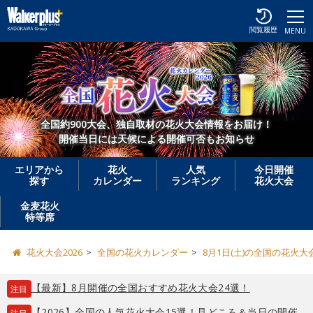
閲覧履歴
MENU
全国約900大会、独自取材の花火大会情報をお届け！
開催当日には天候による開催可否もお知らせ
エリアから
花火
人気
今日開催
探す
カレンダー
ランキング
花火大会
金麦花火
特等席
花火大会2026
全国の花火カレンダー
8月1日(土)の全国の花火大
【最新】8月開催の全国おすすめ花火大会24選！
注目
【2026】全国の人気花火大会15選！見どころ＆当日の開催