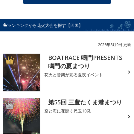
ランキングから花火大会を探す【四国】
2026年8月9日 更新
BOATRACE 鳴門PRESENTS
1
鳴門の夏まつり
花火と音楽が彩る夏夜イベント
第55回 三豊たくま港まつり
2
空と海に花開く尺玉10発