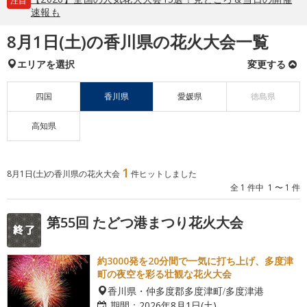
注目
速報も
8月1日(土)の香川県の花火大会一覧
エリアを選択
変更する
四国
香川県
愛媛県
徳島県
高知県
1
8月1日(土)の香川県の花火大会
件ヒットしました
全 1 件中 1 〜 1 件
第55回 たどつ港まつり花火大会
約3000発を20分間で一気に打ち上げ、多度津
町の夜空を彩る壮観な花火大会
香川県・仲多度郡多度津町/多度津港
期間：
2026年8月1日(土)