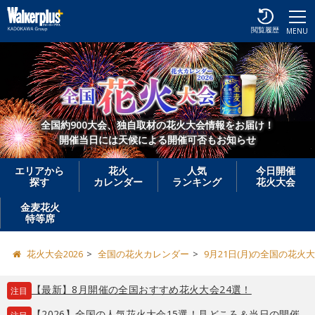
閲覧履歴
MENU
全国約900大会、独自取材の花火大会情報をお届け！
開催当日には天候による開催可否もお知らせ
エリアから
花火
人気
今日開催
探す
カレンダー
ランキング
花火大会
金麦花火
特等席
花火大会2026
全国の花火カレンダー
9月21日(月)の全国の花火
【最新】8月開催の全国おすすめ花火大会24選！
注目
【2026】全国の人気花火大会15選！見どころ＆当日の開催