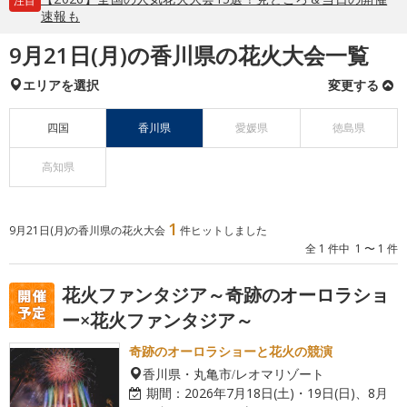
注目
速報も
9月21日(月)の香川県の花火大会一覧
エリアを選択
変更する
四国
香川県
愛媛県
徳島県
高知県
1
9月21日(月)の香川県の花火大会
件ヒットしました
全 1 件中 1 〜 1 件
花火ファンタジア～奇跡のオーロラショ
ー×花火ファンタジア～
奇跡のオーロラショーと花火の競演
香川県・丸亀市/レオマリゾート
期間：
2026年7月18日(土)・19日(日)、8月