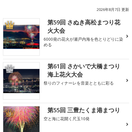
2026年8月7日 更新
第59回 さぬき高松まつり花
1
火大会
6000発の花火が瀬戸内海を色とりどりに染
める
第61回 さかいで大橋まつり
2
海上花火大会
祭りのフィナーレを音楽とともに彩る
第55回 三豊たくま港まつり
3
空と海に花開く尺玉10発