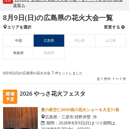
注目
速報も
8月9日(日)の広島県の花火大会一覧
エリアを選択
変更する
中国
広島県
岡山県
山口県
鳥取県
島根県
1
8月9日(日)の広島県の花火大会
件ヒットしました
全 1 件中 1 〜 1 件
2026 やっさ花火フェスタ
夏の夜空に8000発の花火ショー＆大玉51発
広島県・三原市/貝野岸壁 沖
期間：
2026年8月9日(日)まつり期間は、
2026年8月7日(金)～9日(日)