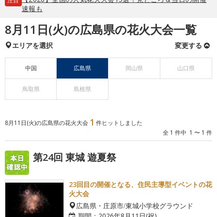
注目
速報も
8月11日(火)の広島県の花火大会一覧
エリアを選択
変更する
中国
広島県
岡山県
山口県
鳥取県
島根県
1
8月11日(火)の広島県の花火大会
件ヒットしました
全 1 件中 1 〜 1 件
第24回 東城 遊夏祭
23回目の開催となる、住民主導型イベントの花
火大会
広島県・庄原市/東城小学校グラウンド
期間：
2026年8月11日(祝)