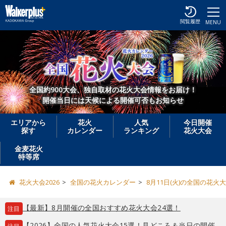
閲覧履歴
MENU
全国約900大会、独自取材の花火大会情報をお届け！
開催当日には天候による開催可否もお知らせ
エリアから
花火
人気
今日開催
探す
カレンダー
ランキング
花火大会
金麦花火
特等席
花火大会2026
全国の花火カレンダー
8月11日(火)の全国の花火
【最新】8月開催の全国おすすめ花火大会24選！
注目
【2026】全国の人気花火大会15選！見どころ＆当日の開催