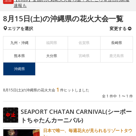
注目
速報も
8月15日(土)の沖縄県の花火大会一覧
エリアを選択
変更する
九州・沖縄
福岡県
佐賀県
長崎県
熊本県
大分県
宮崎県
鹿児島県
沖縄県
1
8月15日(土)の沖縄県の花火大会
件ヒットしました
全 1 件中 1 〜 1 件
SEAPORT CHATAN CARNIVAL(シーポー
トちゃたんカーニバル)
日本で唯一、毎週花火が見られるリゾートタウ