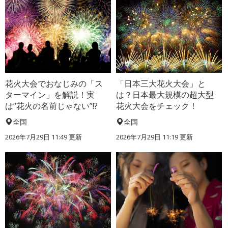
花火大会でおなじみの「ス
「日本三大花火大会」と
ターマイン」を解説！実
は？日本最大規模の超大型
は“花火の名前じゃない”!?
花火大会をチェック！
全国
全国
2026年7月29日 11:49 更新
2026年7月29日 11:19 更新