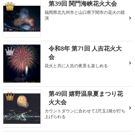
第39回 関門海峡花火大会
1
福岡県北九州市と山口県下関市の花火の競
演
令和8年 第71回 人吉花火大
2
会
花火と共に人吉の夜景も楽しめる
第49回 嬉野温泉夏まつり花
3
火大会
カウントダウンに合わせて2尺玉2発が打ち
上げられる