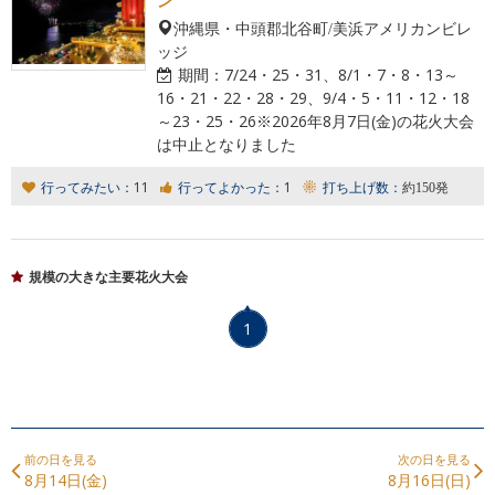
ン
沖縄県・中頭郡北谷町/美浜アメリカンビレ
ッジ
期間：
7/24・25・31、8/1・7・8・13～
16・21・22・28・29、9/4・5・11・12・18
～23・25・26※2026年8月7日(金)の花火大会
は中止となりました
行ってみたい：
11
行ってよかった：
1
打ち上げ数：
約150発
規模の大きな主要花火大会
1
前の日を見る
次の日を見る
8月14日(金)
8月16日(日)