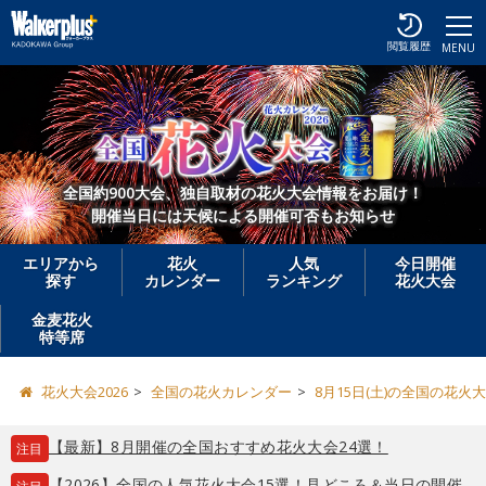
閲覧履歴
MENU
全国約900大会、独自取材の花火大会情報をお届け！
開催当日には天候による開催可否もお知らせ
エリアから
花火
人気
今日開催
探す
カレンダー
ランキング
花火大会
金麦花火
特等席
花火大会2026
全国の花火カレンダー
8月15日(土)の全国の花火
【最新】8月開催の全国おすすめ花火大会24選！
注目
【2026】全国の人気花火大会15選！見どころ＆当日の開催