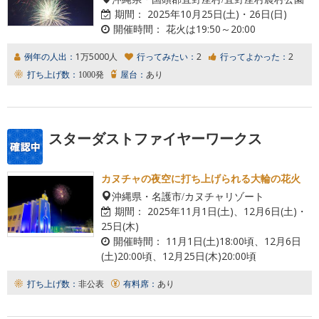
期間：
2025年10月25日(土)・26日(日)
開催時間：
花火は19:50～20:00
例年の人出：
1万5000人
行ってみたい：
2
行ってよかった：
2
打ち上げ数：
1000発
屋台：
あり
スターダストファイヤーワークス
カヌチャの夜空に打ち上げられる大輪の花火
沖縄県・名護市/カヌチャリゾート
期間：
2025年11月1日(土)、12月6日(土)・
25日(木)
開催時間：
11月1日(土)18:00頃、12月6日
(土)20:00頃、12月25日(木)20:00頃
打ち上げ数：
非公表
有料席：
あり