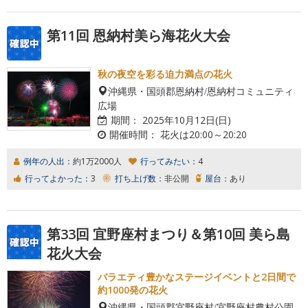
第11回 恩納村美ら海花火大会
秋の夜空を彩る迫力満点の花火
沖縄県・国頭郡恩納村/恩納村コミュニティ
広場
期間：
2025年10月12日(日)
開催時間：
花火は20:00～20:20
例年の人出：
約1万2000人
行ってみたい：
4
行ってよかった：
3
打ち上げ数：
非公開
屋台：
あり
第33回 宜野座村まつり＆第10回 美ら島
花火大会
バラエティ豊かなステージイベントと2日間で
約1000発の花火
沖縄県・国頭郡宜野座村/宜野座村農村公園