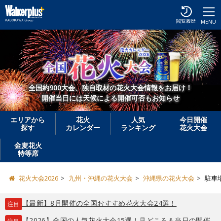
閲覧履歴
MENU
全国約900大会、独自取材の花火大会情報をお届け！
開催当日には天候による開催可否もお知らせ
エリアから
花火
人気
今日開催
探す
カレンダー
ランキング
花火大会
金麦花火
特等席
花火大会2026
九州・沖縄の花火大会
沖縄県の花火大会
駐車
【最新】8月開催の全国おすすめ花火大会24選！
注目
【2026】全国の人気花火大会15選！見どころ＆当日の開催