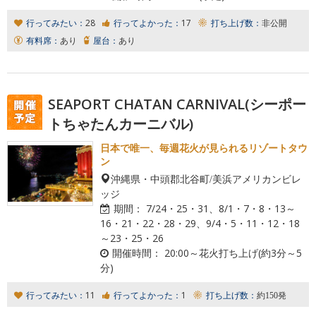
行ってみたい：
28
行ってよかった：
17
打ち上げ数：
非公開
有料席：
あり
屋台：
あり
SEAPORT CHATAN CARNIVAL(シーポー
トちゃたんカーニバル)
日本で唯一、毎週花火が見られるリゾートタウ
ン
沖縄県・中頭郡北谷町/美浜アメリカンビレ
ッジ
期間：
7/24・25・31、8/1・7・8・13～
16・21・22・28・29、9/4・5・11・12・18
～23・25・26
開催時間：
20:00～花火打ち上げ(約3分～5
分)
行ってみたい：
11
行ってよかった：
1
打ち上げ数：
約150発