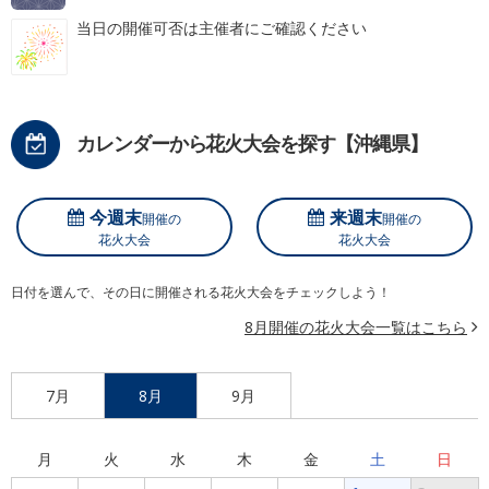
当日の開催可否は主催者にご確認ください
カレンダーから花火大会を探す【沖縄県】
今週末
来週末
開催の
開催の
花火大会
花火大会
日付を選んで、その日に開催される花火大会をチェックしよう！
8月開催の花火大会一覧はこちら
7月
8月
9月
月
火
水
木
金
土
日