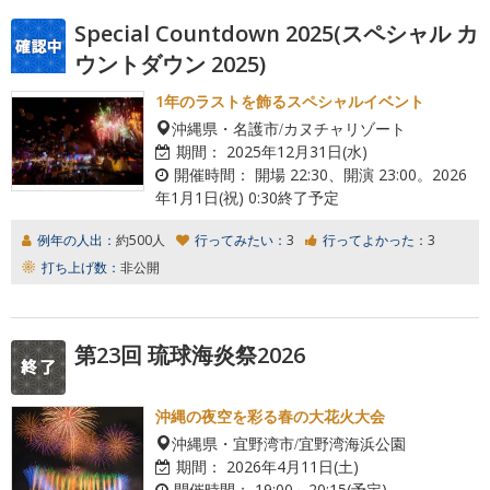
Special Countdown 2025(スペシャル カ
ウントダウン 2025)
1年のラストを飾るスペシャルイベント
沖縄県・名護市/カヌチャリゾート
期間：
2025年12月31日(水)
開催時間：
開場 22:30、開演 23:00。2026
年1月1日(祝) 0:30終了予定
例年の人出：
約500人
行ってみたい：
3
行ってよかった：
3
打ち上げ数：
非公開
第23回 琉球海炎祭2026
沖縄の夜空を彩る春の大花火大会
沖縄県・宜野湾市/宜野湾海浜公園
期間：
2026年4月11日(土)
開催時間：
19:00～20:15(予定)