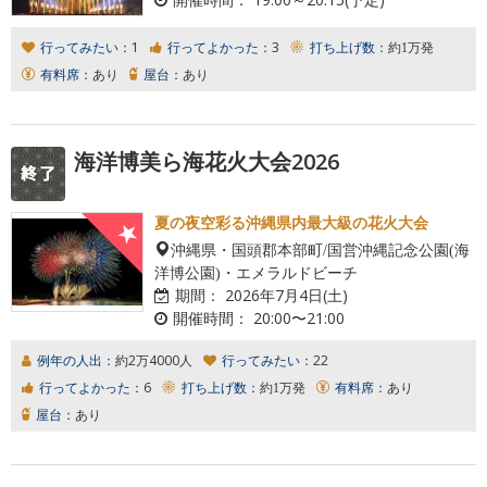
行ってみたい：
1
行ってよかった：
3
打ち上げ数：
約1万発
有料席：
あり
屋台：
あり
海洋博美ら海花火大会2026
夏の夜空彩る沖縄県内最大級の花火大会
沖縄県・国頭郡本部町/国営沖縄記念公園(海
洋博公園)・エメラルドビーチ
期間：
2026年7月4日(土)
開催時間：
20:00〜21:00
例年の人出：
約2万4000人
行ってみたい：
22
行ってよかった：
6
打ち上げ数：
約1万発
有料席：
あり
屋台：
あり