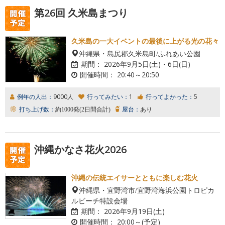
第26回 久米島まつり
久米島の一大イベントの最後に上がる光の花々
沖縄県・島尻郡久米島町/ふれあい公園
期間：
2026年9月5日(土)・6日(日)
開催時間：
20:40～20:50
例年の人出：
9000人
行ってみたい：
1
行ってよかった：
5
打ち上げ数：
約1000発(2日間合計)
屋台：
あり
沖縄かなさ花火2026
沖縄の伝統エイサーとともに楽しむ花火
沖縄県・宜野湾市/宜野湾海浜公園トロピカ
ルビーチ特設会場
期間：
2026年9月19日(土)
開催時間：
20:00～(予定)