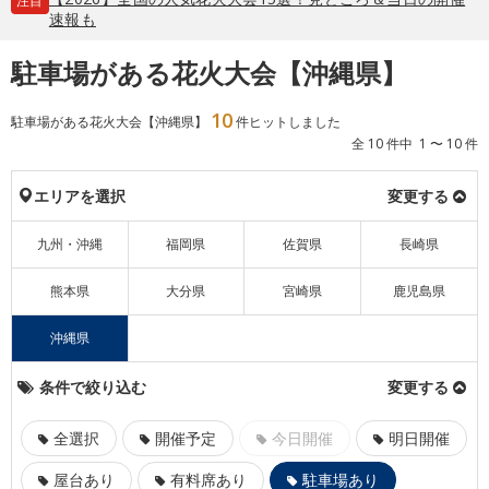
注目
速報も
駐車場がある花火大会【沖縄県】
10
駐車場がある花火大会【沖縄県】
件ヒットしました
全 10 件中 1 〜 10 件
エリアを選択
変更する
九州・沖縄
福岡県
佐賀県
長崎県
熊本県
大分県
宮崎県
鹿児島県
沖縄県
条件で絞り込む
変更する
全選択
開催予定
今日開催
明日開催
屋台あり
有料席あり
駐車場あり