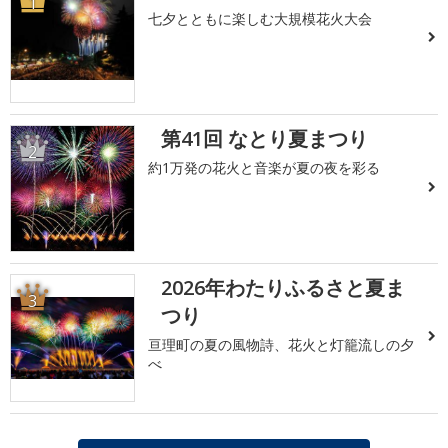
1
七夕とともに楽しむ大規模花火大会
第41回 なとり夏まつり
2
約1万発の花火と音楽が夏の夜を彩る
2026年わたりふるさと夏ま
3
つり
亘理町の夏の風物詩、花火と灯籠流しの夕
べ