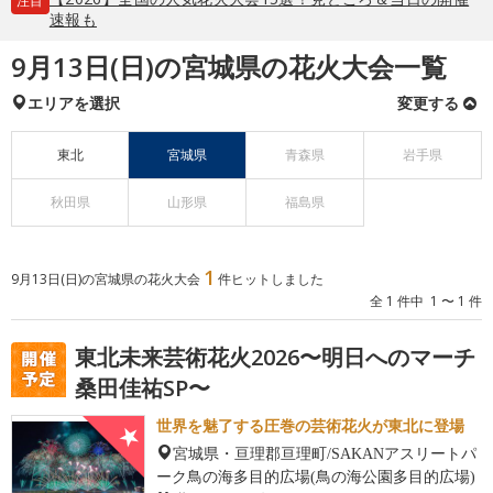
注目
速報も
9月13日(日)の宮城県の花火大会一覧
エリアを選択
変更する
東北
宮城県
青森県
岩手県
秋田県
山形県
福島県
1
9月13日(日)の宮城県の花火大会
件ヒットしました
全 1 件中 1 〜 1 件
東北未来芸術花火2026〜明日へのマーチ
桑田佳祐SP〜
世界を魅了する圧巻の芸術花火が東北に登場
宮城県・亘理郡亘理町/SAKANアスリートパ
ーク鳥の海多目的広場(鳥の海公園多目的広場)