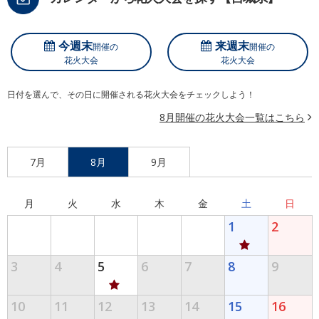
今週末
来週末
開催の
開催の
花火大会
花火大会
日付を選んで、その日に開催される花火大会をチェックしよう！
8月開催の花火大会一覧はこちら
7月
8月
9月
月
火
水
木
金
土
日
1
2
3
4
5
6
7
8
9
10
11
12
13
14
15
16