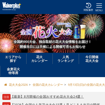
閲覧履歴
MENU
全国約900大会、独自取材の花火大会情報をお届け！
開催当日には天候による開催可否もお知らせ
エリアから
花火
人気
今日開催
探す
カレンダー
ランキング
花火大会
金麦花火
特等席
花火大会2026
全国の花火カレンダー
9月13日(日)の全国の花火
【最新】8月開催の全国おすすめ花火大会24選！
注目
【2026】全国の人気花火大会15選！見どころ＆当日の開催