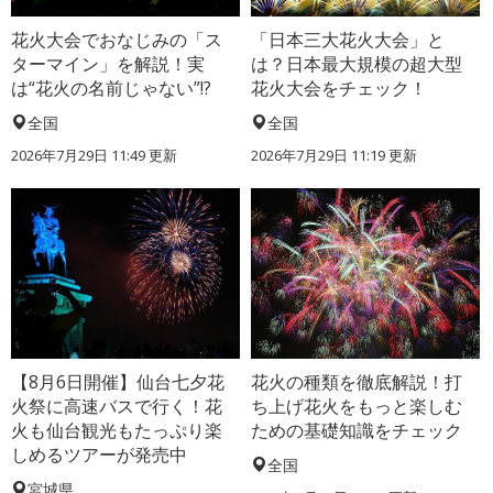
花火大会でおなじみの「ス
「日本三大花火大会」と
ターマイン」を解説！実
は？日本最大規模の超大型
は“花火の名前じゃない”!?
花火大会をチェック！
全国
全国
2026年7月29日 11:49 更新
2026年7月29日 11:19 更新
【8月6日開催】仙台七夕花
花火の種類を徹底解説！打
火祭に高速バスで行く！花
ち上げ花火をもっと楽しむ
火も仙台観光もたっぷり楽
ための基礎知識をチェック
しめるツアーが発売中
全国
宮城県