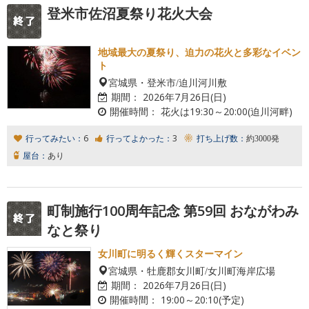
登米市佐沼夏祭り花火大会
地域最大の夏祭り、迫力の花火と多彩なイベン
ト
宮城県・登米市/迫川河川敷
期間：
2026年7月26日(日)
開催時間：
花火は19:30～20:00(迫川河畔)
行ってみたい：
6
行ってよかった：
3
打ち上げ数：
約3000発
屋台：
あり
町制施行100周年記念 第59回 おながわみ
なと祭り
女川町に明るく輝くスターマイン
宮城県・牡鹿郡女川町/女川町海岸広場
期間：
2026年7月26日(日)
開催時間：
19:00～20:10(予定)