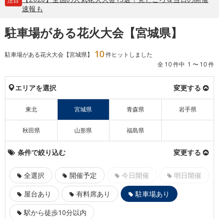
注目
速報も
駐車場がある花火大会【宮城県】
10
駐車場がある花火大会【宮城県】
件ヒットしました
全 10 件中 1 〜 10 件
エリアを選択
変更する
東北
宮城県
青森県
岩手県
秋田県
山形県
福島県
条件で絞り込む
変更する
全選択
開催予定
今日開催
明日開催
屋台あり
有料席あり
駐車場あり
駅から徒歩10分以内