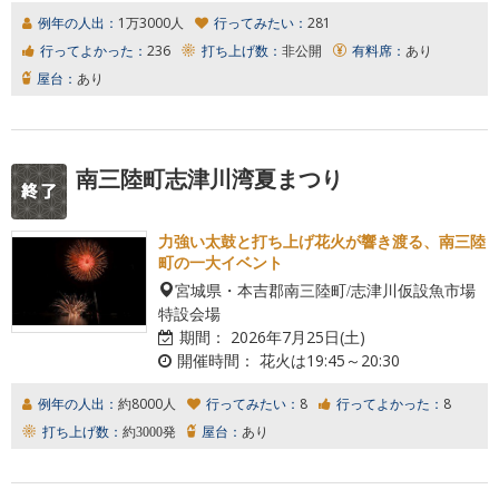
例年の人出：
1万3000人
行ってみたい：
281
行ってよかった：
236
打ち上げ数：
非公開
有料席：
あり
屋台：
あり
南三陸町志津川湾夏まつり
力強い太鼓と打ち上げ花火が響き渡る、南三陸
町の一大イベント
宮城県・本吉郡南三陸町/志津川仮設魚市場
特設会場
期間：
2026年7月25日(土)
開催時間：
花火は19:45～20:30
例年の人出：
約8000人
行ってみたい：
8
行ってよかった：
8
打ち上げ数：
約3000発
屋台：
あり