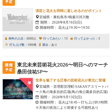
演芸と花火を同時に楽しめるのがポイント
宮城県・東松島市/鳴瀬川河川敷
期間：
2026年8月16日(日)
開催時間：
花火は19:30〜19:50
例年の人出：
6000人
行ってみたい：
13
行ってよかった：
3
打ち上げ数：
1000発
屋台：
あり
東北未来芸術花火2026〜明日へのマーチ
桑田佳祐SP〜
世界を魅了する圧巻の芸術花火が東北に登場
宮城県・亘理郡亘理町/SAKANアスリートパ
ーク鳥の海多目的広場(鳥の海公園多目的広場)
期間：
2026年9月13日(日)
開催時間：
花火は18:45～打ち上げ約1時間
※天候の状況により前後する可能性あり