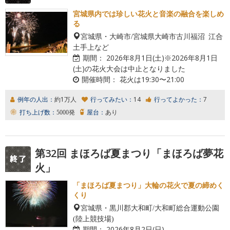
宮城県内では珍しい花火と音楽の融合を楽しめ
る
宮城県・大崎市/宮城県大崎市古川福沼 江合
土手上など
期間：
2026年8月1日(土)※2026年8月1日
(土)の花火大会は中止となりました
開催時間：
花火は19:30〜21:00
例年の人出：
約1万人
行ってみたい：
14
行ってよかった：
7
打ち上げ数：
5000発
屋台：
あり
第32回 まほろば夏まつり「まほろば夢花
火」
「まほろば夏まつり」大輪の花火で夏の締めく
くり
宮城県・黒川郡大和町/大和町総合運動公園
(陸上競技場)
期間：
2026年8月2日(日)