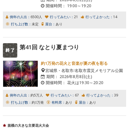
開催時間：
19:00～19:20
例年の人出：
6500人
行ってみたい：
21
行ってよかった：
14
打ち上げ数：
未定
屋台：
あり
第41回 なとり夏まつり
約1万発の花火と音楽が夏の夜を彩る
宮城県・名取市/名取市震災メモリアル公園
期間：
2026年8月8日(土)
開催時間：
花火は19:30～20:20
例年の人出：
約5万人
行ってみたい：
67
行ってよかった：
39
打ち上げ数：
約1万発
有料席：
あり
屋台：
あり
規模の大きな主要花火大会