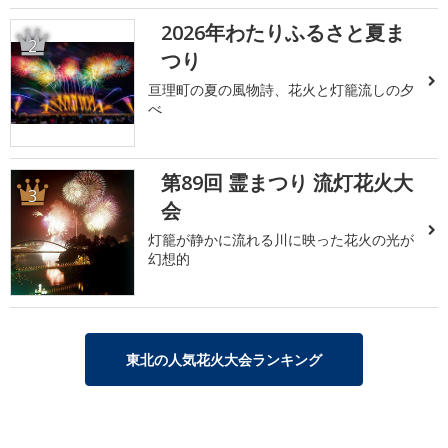
2026年わたりふるさと夏ま
2
つり
亘理町の夏の風物詩、花火と灯籠流しの夕
べ
第89回 霊まつり 流灯花火大
3
会
灯籠が静かに流れる川に映った花火の光が
幻想的
東北の人気花火大会ランキング