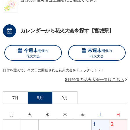
カレンダーから花火大会を探す【宮城県】
今週末
来週末
開催の
開催の
花火大会
花火大会
日付を選んで、その日に開催される花火大会をチェックしよう！
8月開催の花火大会一覧はこちら
7月
8月
9月
月
火
水
木
金
土
日
1
2