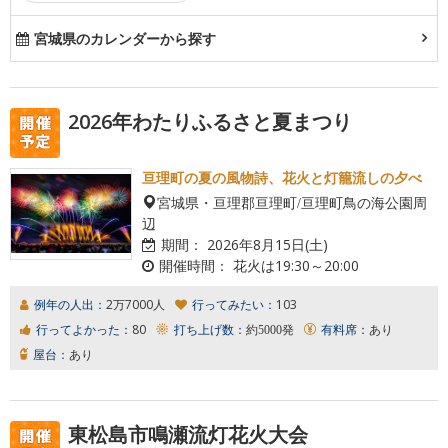
宮城県のカレンダーから探す
2026年わたりふるさと夏まつり
亘理町の夏の風物詩、花火と灯籠流しの夕べ
宮城県・亘理郡亘理町/亘理町鳥の海公園周
辺
期間：
2026年8月15日(土)
開催時間：
花火は19:30～20:00
例年の人出：
2万7000人
行ってみたい：
103
行ってよかった：
80
打ち上げ数：
約5000発
有料席：
あり
屋台：
あり
東松島市鳴瀬流灯花火大会