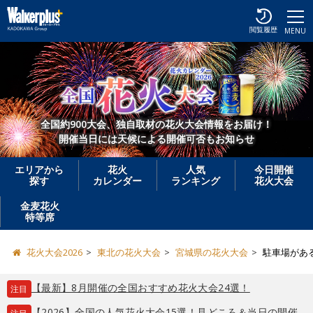
閲覧履歴
MENU
全国約900大会、独自取材の花火大会情報をお届け！
開催当日には天候による開催可否もお知らせ
エリアから
花火
人気
今日開催
探す
カレンダー
ランキング
花火大会
金麦花火
特等席
花火大会2026
東北の花火大会
宮城県の花火大会
駐車場があ
【最新】8月開催の全国おすすめ花火大会24選！
注目
【2026】全国の人気花火大会15選！見どころ＆当日の開催