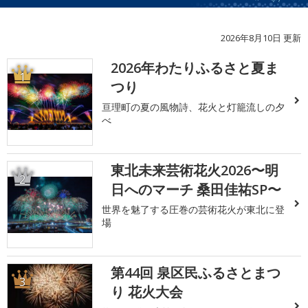
2026年8月10日 更新
2026年わたりふるさと夏ま
1
つり
亘理町の夏の風物詩、花火と灯籠流しの夕
べ
東北未来芸術花火2026〜明
2
日へのマーチ 桑田佳祐SP〜
世界を魅了する圧巻の芸術花火が東北に登
場
第44回 泉区民ふるさとまつ
3
り 花火大会