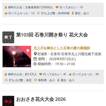
例年の人出：
主催者発表1万8000人
行ってみたい：
19
行ってよかった：
12
打ち上げ数：
約4000発
屋台：
あり
第103回 石巻川開き祭り 花火大会
北上川を舞台とした石巻の夏の風物詩
宮城県・石巻市/石巻市北上川開北橋下流側
期間：
2026年8月1日(土)
開催時間：
19:30～21:00
例年の人出：
約13万人
行ってみたい：
41
行ってよかった：
30
打ち上げ数：
未定
有料席：
あり
屋台：
あり
おおさき花火大会 2026