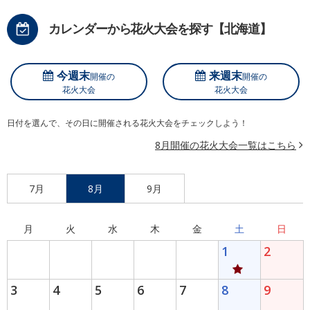
カレンダーから花火大会を探す【北海道】
今週末
来週末
開催の
開催の
花火大会
花火大会
日付を選んで、その日に開催される花火大会をチェックしよう！
8月開催の花火大会一覧はこちら
7月
8月
9月
月
火
水
木
金
土
日
1
2
3
4
5
6
7
8
9