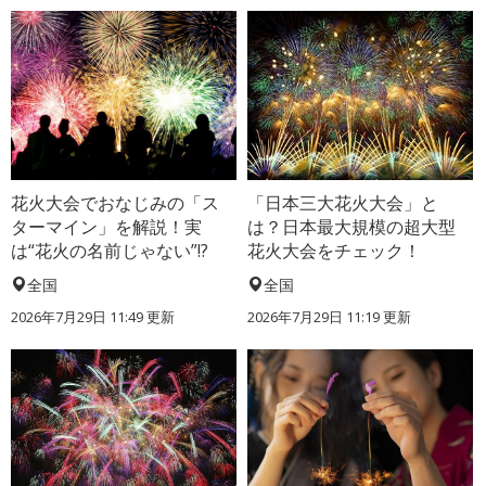
花火大会でおなじみの「ス
「日本三大花火大会」と
ターマイン」を解説！実
は？日本最大規模の超大型
は“花火の名前じゃない”!?
花火大会をチェック！
全国
全国
2026年7月29日 11:49 更新
2026年7月29日 11:19 更新