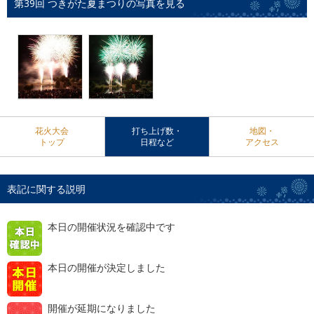
第39回 つきがた夏まつりの写真を見る
花火大会
打ち上げ数・
地図・
トップ
日程など
アクセス
表記に関する説明
本日の開催状況を確認中です
本日の開催が決定しました
開催が延期になりました