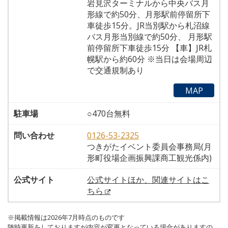
岩見沢ターミナルから中央バス月
形線で約50分、月形駅前停留所下
車徒歩15分。JR当別駅から札沼線
バス月形当別線で約50分、 月形駅
前停留所下車徒歩15分 【車】JR札
幌駅から約60分 ※当日は会場周辺
で交通規制あり
MAP
駐車場
○470台無料
問い合わせ
0126-53-2325
つきがたイベント委員会事務局(月
形町役場企画振興課商工観光係内)
公式サイト
公式サイトほか、関連サイトはこ
ちら
※掲載情報は2026年7月時点のものです
随時更新をしておりますが内容が変更となっている場合がありますの