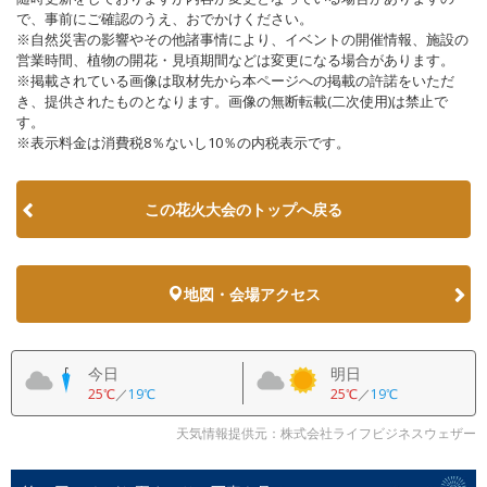
で、事前にご確認のうえ、おでかけください。
※自然災害の影響やその他諸事情により、イベントの開催情報、施設の
営業時間、植物の開花・見頃期間などは変更になる場合があります。
※掲載されている画像は取材先から本ページへの掲載の許諾をいただ
き、提供されたものとなります。画像の無断転載(二次使用)は禁止で
す。
※表示料金は消費税8％ないし10％の内税表示です。
この花火大会のトップへ戻る
地図・会場アクセス
今日
明日
25℃
／
19℃
25℃
／
19℃
天気情報提供元：株式会社ライフビジネスウェザー