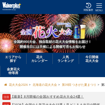
閲覧履歴
MENU
全国約900大会、独自取材の花火大会情報をお届け！
開催当日には天候による開催可否もお知らせ
エリアから
花火
人気
今日開催
探す
カレンダー
ランキング
花火大会
金麦花火
特等席
花火大会2026
北海道の花火大会
第39回 つきがた夏まつり
第
【最新】8月開催の全国おすすめ花火大会24選！
注目
【2026】全国の人気花火大会15選！見どころ＆当日の開催