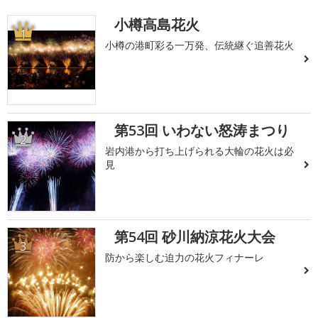
小樽高島花火
1
小樽の港町彩る一万発、伝統継ぐ追善花火
第53回 いわない怒涛まつり
2
岩内港から打ち上げられる大輪の花火は必
見
第54回 砂川納涼花火大会
3
防から楽しむ迫力の花火フィナーレ