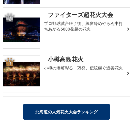
ファイターズ超花火大会
2
プロ野球試合終了後、興奮冷めやらぬ中打
ちあがる6000発超の花火
小樽高島花火
3
小樽の港町彩る一万発、伝統継ぐ追善花火
北海道の人気花火大会ランキング