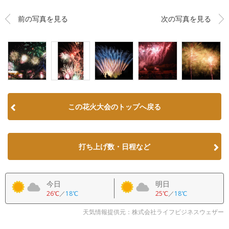
前の写真を見る
次の写真を見る
この花火大会のトップへ戻る
打ち上げ数・日程など
今日
明日
26℃
／
18℃
25℃
／
18℃
天気情報提供元：株式会社ライフビジネスウェザー