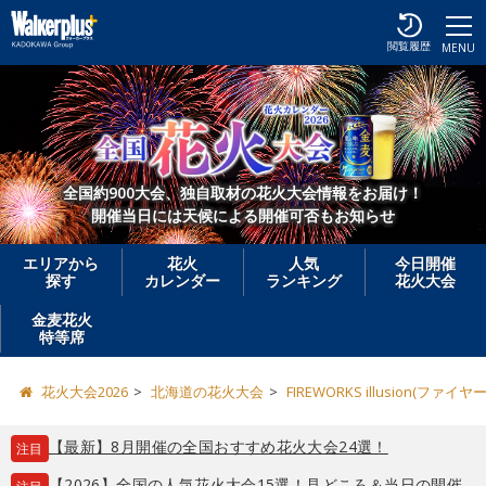
閲覧履歴
MENU
全国約900大会、独自取材の花火大会情報をお届け！
開催当日には天候による開催可否もお知らせ
エリアから
花火
人気
今日開催
探す
カレンダー
ランキング
花火大会
金麦花火
特等席
花火大会2026
北海道の花火大会
FIREWORKS illusion
【最新】8月開催の全国おすすめ花火大会24選！
注目
【2026】全国の人気花火大会15選！見どころ＆当日の開催