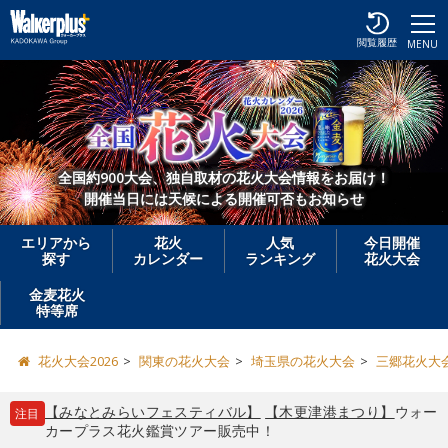
閲覧履歴
MENU
全国約900大会、独自取材の花火大会情報をお届け！
開催当日には天候による開催可否もお知らせ
エリアから
花火
人気
今日開催
探す
カレンダー
ランキング
花火大会
金麦花火
特等席
花火大会2026
関東の花火大会
埼玉県の花火大会
三郷花火大会 
【みなとみらいフェスティバル】
【木更津港まつり】
ウォー
注目
カープラス花火鑑賞ツアー販売中！