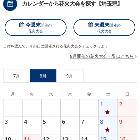
カレンダーから花火大会を探す【埼玉県】
今週末
来週末
開催の
開催の
花火大会
花火大会
日付を選んで、その日に開催される花火大会をチェックしよう！
8月開催の花火大会一覧はこちら
7月
8月
9月
月
火
水
木
金
土
日
1
2
3
4
5
6
7
8
9
10
11
12
13
14
15
16