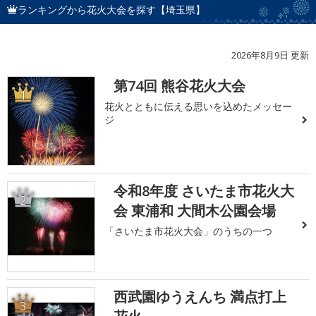
ランキングから花火大会を探す【埼玉県】
2026年8月9日 更新
第74回 熊谷花火大会
1
花火とともに伝える思いを込めたメッセー
ジ
令和8年度 さいたま市花火大
2
会 東浦和 大間木公園会場
「さいたま市花火大会」のうちの一つ
西武園ゆうえんち 満点打上
3