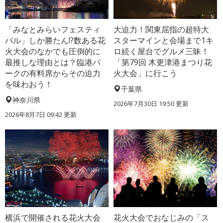
「みなとみらいフェスティ
大迫力！関東屈指の超特大
バル」しか勝たん!?数ある花
スターマインと会場まで1キ
火大会のなかでも圧倒的に
ロ続く屋台でグルメ三昧！
最推しな理由とは？臨港パ
「第79回 木更津港まつり花
ークの有料席からその迫力
火大会」に行こう
を味わおう！
千葉県
神奈川県
2026年7月30日 19:50 更新
2026年8月7日 09:42 更新
横浜で開催される花火大会
花火大会でおなじみの「ス