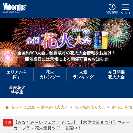
閲覧履歴
MENU
全国約900大会、独自取材の花火大会情報をお届け！
開催当日には天候による開催可否もお知らせ
エリアから
花火
人気
今日開催
探す
カレンダー
ランキング
花火大会
金麦花火
特等席
花火大会2026
関東の花火大会
埼玉県の花火大会
第16回 草
【みなとみらいフェスティバル】
【木更津港まつり】
ウォー
注目
カープラス花火鑑賞ツアー販売中！