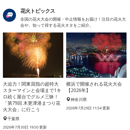
花火トピックス
全国の花火大会の開催・中止情報をお届け！注目の花火大
会や、知って得する花火ネタをご紹介。
大迫力！関東屈指の超特大
横浜で開催される花火大会
スターマインと会場まで1キ
【2026年】
ロ続く屋台でグルメ三昧！
神奈川県
「第79回 木更津港まつり花
2026年7月29日 11:54 更新
火大会」に行こう
千葉県
2026年7月30日 19:50 更新