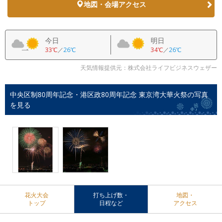
地図・会場アクセス
今日
明日
33℃
／
26℃
34℃
／
26℃
天気情報提供元：株式会社ライフビジネスウェザー
中央区制80周年記念・港区政80周年記念 東京湾大華火祭の写真
を見る
花火大会
打ち上げ数・
地図・
トップ
日程など
アクセス