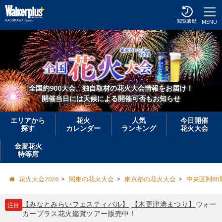
閲覧履歴
MENU
全国約900大会、独自取材の花火大会情報をお届け！
開催当日には天候による開催可否もお知らせ
エリアから
花火
人気
今日開催
探す
カレンダー
ランキング
花火大会
金麦花火
特等席
花火大会2026
関東の花火大会
東京都の花火大会
中央区制80
【みなとみらいフェスティバル】
【木更津港まつり】
ウォー
注目
カープラス花火鑑賞ツアー販売中！