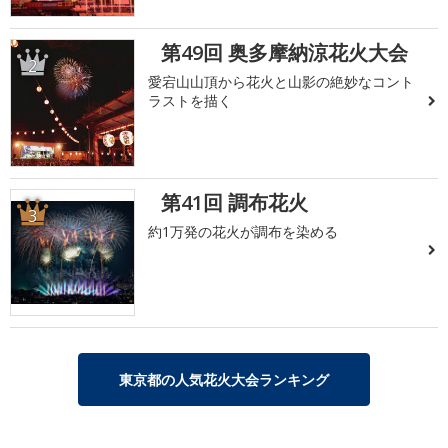
第49回 奥多摩納涼花火大会
2
愛宕山山頂から花火と山影の絶妙なコント
ラストを描く
第41回 調布花火
3
約1万発の花火が調布を染める
東京都の人気花火大会ランキング