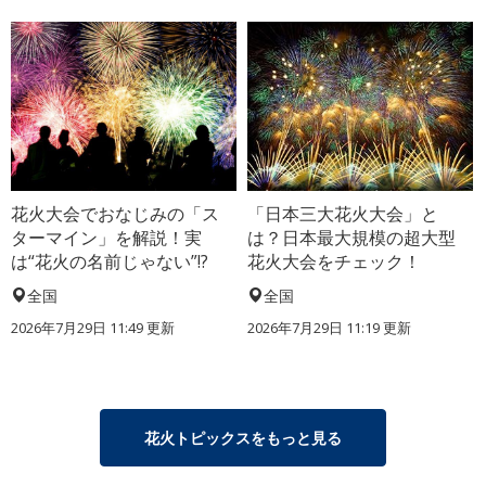
花火大会でおなじみの「ス
「日本三大花火大会」と
ターマイン」を解説！実
は？日本最大規模の超大型
は“花火の名前じゃない”!?
花火大会をチェック！
全国
全国
2026年7月29日 11:49 更新
2026年7月29日 11:19 更新
花火トピックスをもっと見る