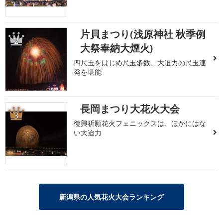
片貝まつり(浅原神社 秋季例
2
大祭奉納大煙火)
四尺玉をはじめ尺玉多数、大迫力の尺玉連
発を堪能
長岡まつり大花火大会
3
復興祈願花火フェニックスは、ほかにはな
い大迫力
新潟県の人気花火大会ランキング