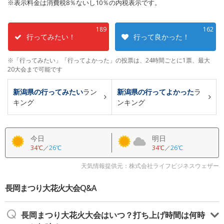
※表示料金は消費税8％ないし10％の内税表示です。
189
162
行ってみたい！
行って良かった！
※「行ってみたい」「行ってよかった」の投票は、24時間ごとに1票、最大
20大会まで可能です
新潟県の行ってみたい
ラン
新潟県の行ってよかった
ラ
キング
ンキング
今日
明日
34℃
／
26℃
34℃
／
26℃
天気情報提供元：株式会社ライフビジネスウェザー
長岡まつり大花火大会Q&A
長岡まつり大花火大会はいつ？打ち上げ時間は何時