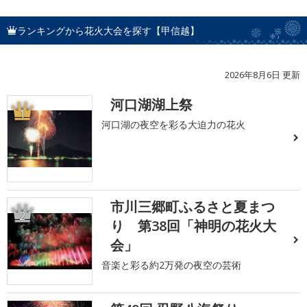
ランキングから花火大会を探す【甲信越】
2026年8月6日 更新
河口湖湖上祭
1
河口湖の夜空を彩る大迫力の花火
市川三郷町ふるさと夏まつ
2
り 第38回「神明の花火大
会」
音楽と彩る約2万発の夜空の芸術