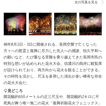
次の写真を見る
例年8月2日・3日に開催される、長岡空襲で亡くなった
方々への慰霊と復興に尽力した先人への感謝、恒久平和へ
の願いなど、たび重なる苦難を乗り越えてきた長岡市民の
特別な想いが込められた花火大会。信濃川の両岸に観覧席
が設けられており、両方向から花火を観ることができる。
その特性を活かし、尺玉を多用した演出が多い稀有な存在
の花火大会だ。
見どころ
開花幅約650メートルの正三尺玉や、開花幅約2キロに不
死鳥が舞う唯一無二の花火「復興祈願花火フェニックス」