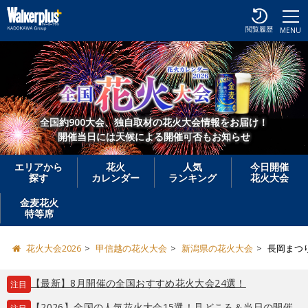
閲覧履歴
MENU
全国約900大会、独自取材の花火大会情報をお届け！
開催当日には天候による開催可否もお知らせ
エリアから
花火
人気
今日開催
探す
カレンダー
ランキング
花火大会
金麦花火
特等席
花火大会2026
甲信越の花火大会
新潟県の花火大会
長岡まつ
【最新】8月開催の全国おすすめ花火大会24選！
注目
【2026】全国の人気花火大会15選！見どころ＆当日の開催