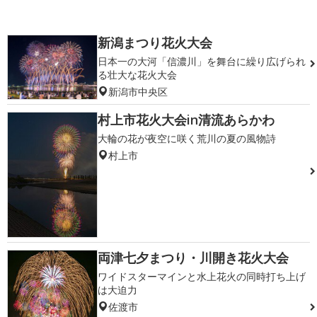
新潟まつり花火大会
日本一の大河「信濃川」を舞台に繰り広げられ
る壮大な花火大会
新潟市中央区
村上市花火大会in清流あらかわ
大輪の花が夜空に咲く荒川の夏の風物詩
村上市
両津七夕まつり・川開き花火大会
ワイドスターマインと水上花火の同時打ち上げ
は大迫力
佐渡市