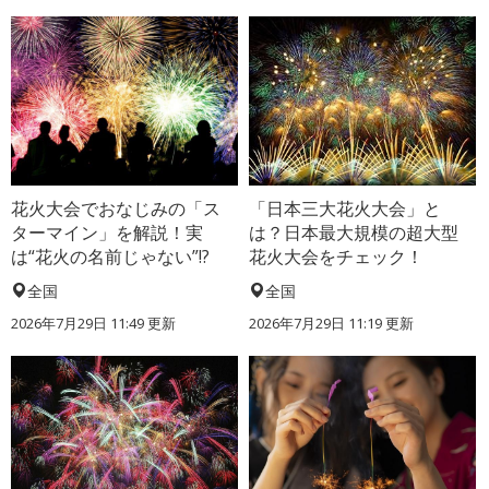
花火大会でおなじみの「ス
「日本三大花火大会」と
ターマイン」を解説！実
は？日本最大規模の超大型
は“花火の名前じゃない”!?
花火大会をチェック！
全国
全国
2026年7月29日 11:49 更新
2026年7月29日 11:19 更新