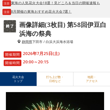
東海の人気花火大会18選！見どころ＆当日の開催速報も
注目
8月開催の東海おすすめ花火大会7選！
注目
画像詳細(3枚目) 第58回伊豆白
浜海の祭典
静岡県
下田市 / 白浜大浜海水浴場
2026年7月25日(土)
開催期間
20:00～20:15
開催時間
花火大会
打ち上げ数・
地図・
トップ
日程など
アクセス