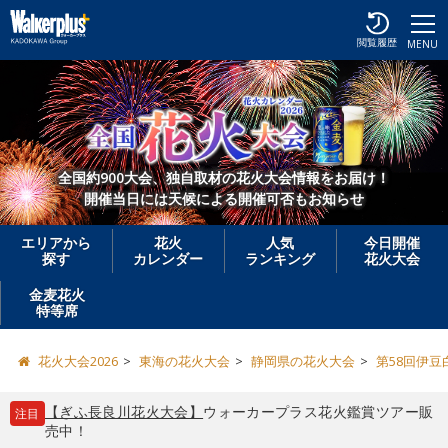
閲覧履歴
MENU
全国約900大会、独自取材の花火大会情報をお届け！
開催当日には天候による開催可否もお知らせ
エリアから
花火
人気
今日開催
探す
カレンダー
ランキング
花火大会
金麦花火
特等席
花火大会2026
東海の花火大会
静岡県の花火大会
第58回伊豆
【ぎふ長良川花火大会】
ウォーカープラス花火鑑賞ツアー販
注目
売中！