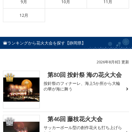
9月
10月
11月
12月
ランキングから花火大会を探す【静岡県】
2026年8月8日 更新
第80回 按針祭 海の花火大会
1
按針祭のフィナーレ、海上5か所から大輪
の華が海に舞う
第46回 藤枝花火大会
2
サッカーボール型の創作花火も打ち上げら