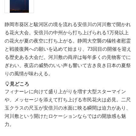
静岡市葵区と駿河区の境を流れる安倍川の河川敷で開かれ
る花火大会。安倍川の中州から打ち上げられる1万発以上
の花火が夏の夜空に打ち上がる。静岡大空襲の犠牲者慰霊
と戦後復興への願いを込めて始まり、73回目の開催を迎え
る歴史ある大会だ。河川敷の両岸は毎年多くの見物客でに
ぎわい、夜店の威勢のいい声も響いて古き良き日本の夏祭
りの風情が味わえる。
見どころ
フィナーレに向けて盛り上がりを増す大型スターマイン
や、メッセージを添えて打ち上げる市民花火は必見。二尺
玉クラスの尺玉が安倍川の水面に映る瞬間は迫力があり、
河川敷という開けたロケーションならではの開放感も魅
力。