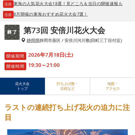
東海の人気花火大会18選！見どころ＆当日の開催速報も
注目
8月開催の東海おすすめ花火大会7選！
注目
第73回 安倍川花火大会
静岡県
静岡市葵区 / 安倍川河川敷(田町三丁目付近)
2026年7月18日(土)
開催期間
19:30～21:00
開催時間
花火大会
打ち上げ数・
地図・
トップ
日程など
アクセス
ラストの連続打ち上げ花火の迫力に注
目