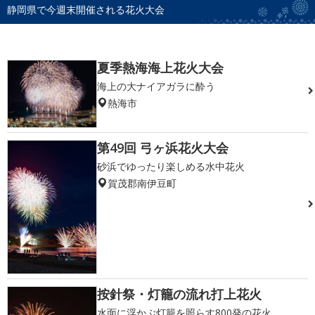
静岡県で今週末開催される花火大会
夏季熱海海上花火大会
海上の大ナイアガラに酔う
熱海市
第49回 弓ヶ浜花火大会
砂浜でゆったり楽しめる水中花火
賀茂郡南伊豆町
按針祭・灯籠の流れ打上花火
水面に浮かぶ灯籠を照らす800発の花火