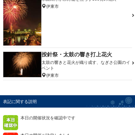
伊東市
按針祭・太鼓の響き打上花火
太鼓の響きと花火が織り成す、なぎさ公園のイ
ベント
伊東市
表記に関する説明
本日の開催状況を確認中です