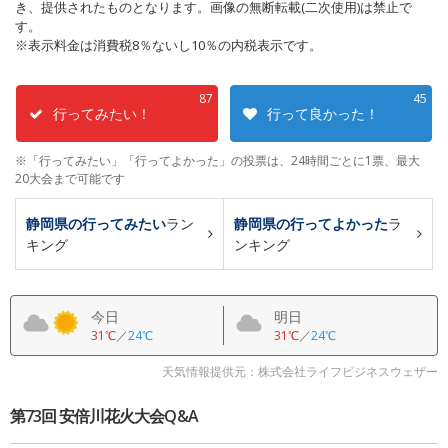
き、提供されたものとなります。画像の無断転載(二次使用)は禁止で
す。
※表示料金は消費税8％ないし10％の内税表示です。
87
45
行ってみたい！
行って良かった！
※「行ってみたい」「行ってよかった」の投票は、24時間ごとに1票、最大
20大会まで可能です
静岡県の行ってみたい
ラン
静岡県の行ってよかった
ラ
キング
ンキング
今日
明日
31℃
／
24℃
31℃
／
24℃
天気情報提供元：株式会社ライフビジネスウェザー
第73回 安倍川花火大会Q&A