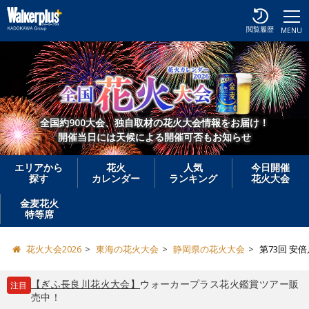
閲覧履歴
MENU
全国約900大会、独自取材の花火大会情報をお届け！
開催当日には天候による開催可否もお知らせ
エリアから
花火
人気
今日開催
探す
カレンダー
ランキング
花火大会
金麦花火
特等席
花火大会2026
東海の花火大会
静岡県の花火大会
第73回 安
【ぎふ長良川花火大会】
ウォーカープラス花火鑑賞ツアー販
注目
売中！