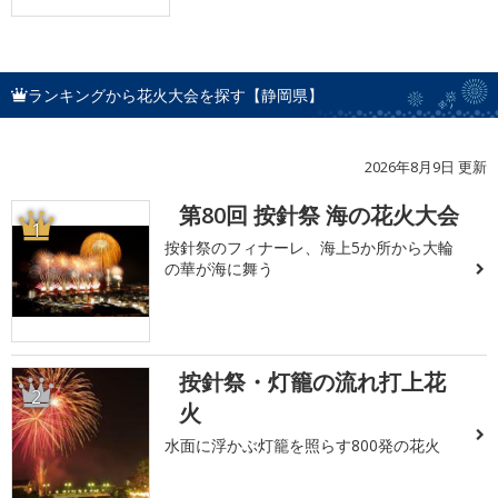
ランキングから花火大会を探す【静岡県】
2026年8月9日 更新
第80回 按針祭 海の花火大会
1
按針祭のフィナーレ、海上5か所から大輪
の華が海に舞う
按針祭・灯籠の流れ打上花
2
火
水面に浮かぶ灯籠を照らす800発の花火