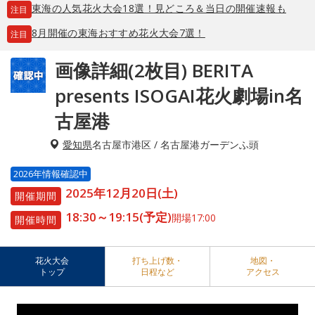
東海の人気花火大会18選！見どころ＆当日の開催速報も
注目
8月開催の東海おすすめ花火大会7選！
注目
画像詳細(2枚目) BERITA
presents ISOGAI花火劇場in名
古屋港
愛知県
名古屋市港区 / 名古屋港ガーデンふ頭
2026年情報確認中
2025年12月20日(土)
開催期間
18:30～19:15(予定)
開場17:00
開催時間
花火大会
打ち上げ数・
地図・
トップ
日程など
アクセス