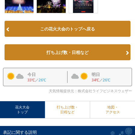
この花火大会のトップへ戻る
打ち上げ数・日程など
今日
明日
33℃
／
26℃
34℃
／
26℃
天気情報提供元：株式会社ライフビジネスウェザー
花火大会
打ち上げ数・
地図・
トップ
日程など
アクセス
表記に関する説明