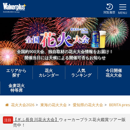
閲覧履歴
MENU
全国約900大会、独自取材の花火大会情報をお届け！
開催当日には天候による開催可否もお知らせ
エリアから
花火
人気
今日開催
探す
カレンダー
ランキング
花火大会
金麦花火
特等席
花火大会2026
東海の花火大会
愛知県の花火大会
BERITA p
【ぎふ長良川花火大会】
ウォーカープラス花火鑑賞ツアー販
注目
売中！