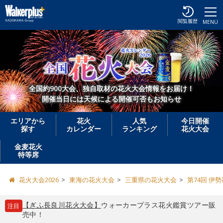
閲覧履歴
MENU
全国約900大会、独自取材の花火大会情報をお届け！
開催当日には天候による開催可否もお知らせ
エリアから
花火
人気
今日開催
探す
カレンダー
ランキング
花火大会
金麦花火
特等席
花火大会2026
東海の花火大会
三重県の花火大会
第74回 伊
【ぎふ長良川花火大会】
ウォーカープラス花火鑑賞ツアー販
注目
売中！