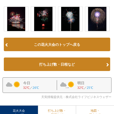
この花火大会のトップへ戻る
打ち上げ数・日程など
今日
明日
32℃
／
26℃
32℃
／
25℃
天気情報提供元：株式会社ライフビジネスウェザー
花火大会
打ち上げ数・
地図・