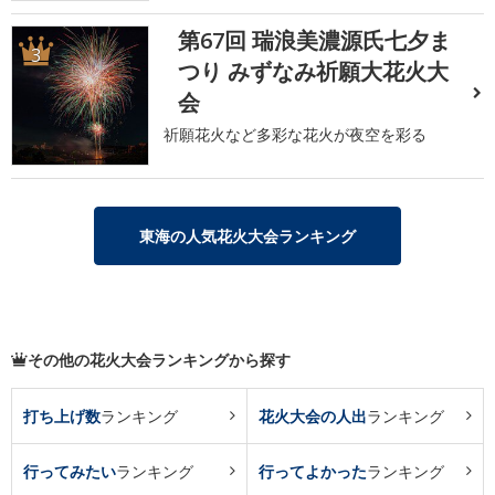
第67回 瑞浪美濃源氏七夕ま
3
つり みずなみ祈願大花火大
会
祈願花火など多彩な花火が夜空を彩る
東海の人気花火大会ランキング
その他の花火大会ランキングから探す
打ち上げ数
ランキング
花火大会の人出
ランキング
行ってみたい
ランキング
行ってよかった
ランキング