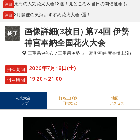
東海の人気花火大会18選！見どころ＆当日の開催速報も
注目
8月開催の東海おすすめ花火大会7選！
注目
画像詳細(3枚目) 第74回 伊勢
神宮奉納全国花火大会
三重県
伊勢市 / 三重県伊勢市 宮川河畔(度会橋上流)
2026年7月18日(土)
開催期間
19:20～21:00
開催時間
花火大会
打ち上げ数・
地図・
トップ
日程など
アクセス