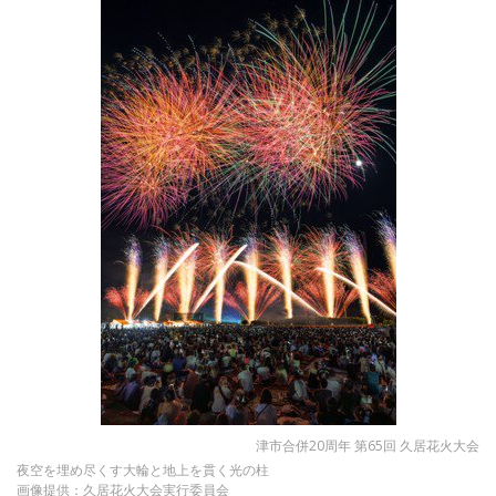
津市合併20周年 第65回 久居花火大会
夜空を埋め尽くす大輪と地上を貫く光の柱
画像提供：久居花火大会実行委員会