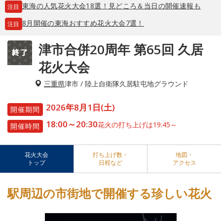
東海の人気花火大会18選！見どころ＆当日の開催速報も
注目
8月開催の東海おすすめ花火大会7選！
注目
津市合併20周年 第65回 久居
花火大会
三重県
津市 / 陸上自衛隊久居駐屯地グラウンド
2026年8月1日(土)
開催期間
18:00～20:30
花火の打ち上げは19:45～
開催時間
花火大会
打ち上げ数・
地図・
トップ
日程など
アクセス
駅周辺の市街地で開催する珍しい花火