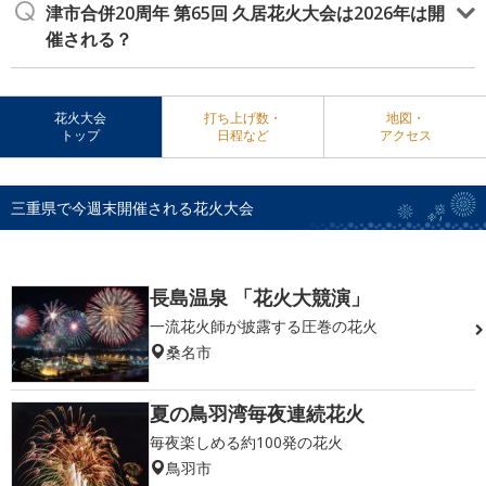
津市合併20周年 第65回 久居花火大会は2026年は開
催される？
花火大会
打ち上げ数・
地図・
トップ
日程など
アクセス
三重県で今週末開催される花火大会
長島温泉 「花火大競演」
一流花火師が披露する圧巻の花火
桑名市
夏の鳥羽湾毎夜連続花火
毎夜楽しめる約100発の花火
鳥羽市