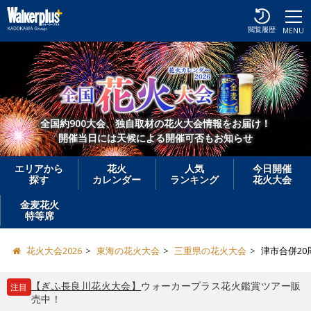
閲覧履歴
MENU
全国約900大会、独自取材の花火大会情報をお届け！
開催当日には天候による開催可否もお知らせ
エリアから
花火
人気
今日開催
探す
カレンダー
ランキング
花火大会
金麦花火
特等席
花火大会2026
東海の花火大会
三重県の花火大会
津市合併20
【ぎふ長良川花火大会】
ウォーカープラス花火鑑賞ツアー販
注目
売中！