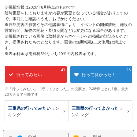
※掲載情報は2026年8月時点のものです
随時更新をしておりますが内容が変更となっている場合がありますの
で、事前にご確認のうえ、おでかけください。
※自然災害の影響やその他諸事情により、イベントの開催情報、施設の
営業時間、植物の開花・見頃期間などは変更になる場合があります。
※掲載されている画像は取材先から本ページへの掲載の許諾をいただ
き、提供されたものとなります。画像の無断転載(二次使用)は禁止で
す。
※表示料金は消費税8％ないし10％の内税表示です。
43
26
行ってみたい！
行って良かった！
※「行ってみたい」「行ってよかった」の投票は、24時間ごとに1票、最大
20大会まで可能です
三重県の行ってみたい
ラン
三重県の行ってよかった
ラ
キング
ンキング
今日
明日