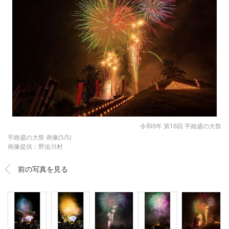
令和8年 第18回 平維盛の大祭
平維盛の大祭 画像(5/5)
画像提供：野迫川村
前の写真を見る