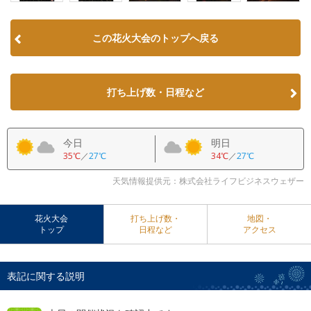
この花火大会のトップへ戻る
打ち上げ数・日程など
今日
明日
35℃
／
27℃
34℃
／
27℃
天気情報提供元：株式会社ライフビジネスウェザー
花火大会
打ち上げ数・
地図・
トップ
日程など
アクセス
表記に関する説明