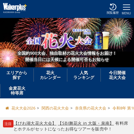
閲覧履歴
MENU
全国約900大会、独自取材の花火大会情報をお届け！
開催当日には天候による開催可否もお知らせ
エリアから
花火
人気
今日開催
探す
カレンダー
ランキング
花火大会
金麦花火
特等席
花火大会2026
関西の花火大会
奈良県の花火大会
令和8年 第
【びわ湖大花火大会】
【SBI舞花火 in 大阪・泉南】
有料席
注目
とホテルがセットになったお得なツアーを販売中！