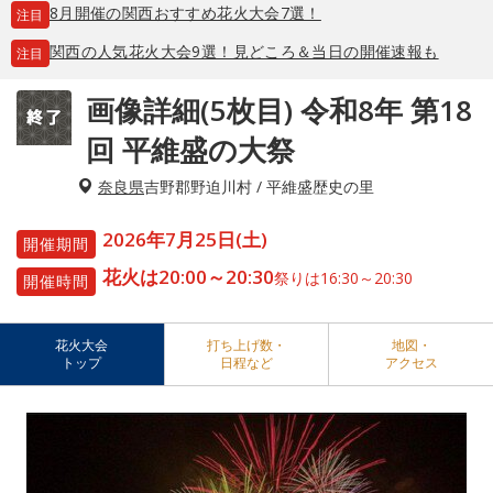
8月開催の関西おすすめ花火大会7選！
注目
関西の人気花火大会9選！見どころ＆当日の開催速報も
注目
画像詳細(5枚目) 令和8年 第18
回 平維盛の大祭
奈良県
吉野郡野迫川村 / 平維盛歴史の里
2026年7月25日(土)
開催期間
花火は20:00～20:30
祭りは16:30～20:30
開催時間
花火大会
打ち上げ数・
地図・
トップ
日程など
アクセス