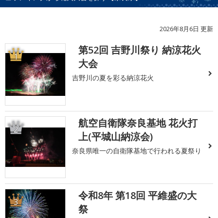
2026年8月6日 更新
第52回 吉野川祭り 納涼花火
1
大会
吉野川の夏を彩る納涼花火
航空自衛隊奈良基地 花火打
2
上(平城山納涼会)
奈良県唯一の自衛隊基地で行われる夏祭り
令和8年 第18回 平維盛の大
3
祭