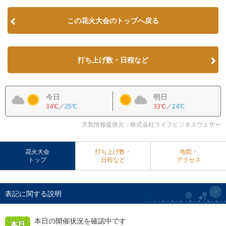
この花火大会のトップへ戻る
打ち上げ数・日程など
今日
明日
34℃
／
25℃
33℃
／
24℃
天気情報提供元：株式会社ライフビジネスウェザー
花火大会
打ち上げ数・
地図・
トップ
日程など
アクセス
表記に関する説明
本日の開催状況を確認中です