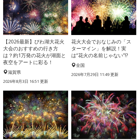
【2026最新】びわ湖大花火
花火大会でおなじみの「ス
大会のおすすめの行き方
ターマイン」を解説！実
は？約1万発の花火が湖面と
は“花火の名前じゃない”!?
夜空をアートに彩る！
全国
滋賀県
2026年7月29日 11:49 更新
2026年8月3日 16:51 更新