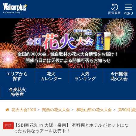
閲覧履歴
MENU
全国約900大会、独自取材の花火大会情報をお届け！
開催当日には天候による開催可否もお知らせ
エリアから
花火
人気
今日開催
探す
カレンダー
ランキング
花火大会
金麦花火
特等席
花火大会2026
関西の花火大会
和歌山県の花火大会
第50回 
【SBI舞花火 in 大阪・泉南】
有料席とホテルがセットにな
注目
ったお得なツアーを販売中！