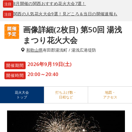
8月開催の関西おすすめ花火大会7選！
注目
関西の人気花火大会9選！見どころ＆当日の開催速報も
注目
画像詳細(2枚目) 第50回 湯浅
まつり花火大会
和歌山県
有田郡湯浅町 / 湯浅広港堤防
2026年9月19日(土)
開催期間
20:00～20:40
開催時間
花火大会
打ち上げ数・
地図・
トップ
日程など
アクセス