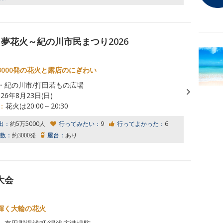
夢花火～紀の川市民まつり2026
3000発の花火と露店のにぎわい
・紀の川市/打田若もの広場
026年8月23日(日)
：
花火は20:00～20:30
出：
約5万5000人
行ってみたい：
9
行ってよかった：
6
数：
約3000発
屋台：
あり
大会
輝く大輪の花火