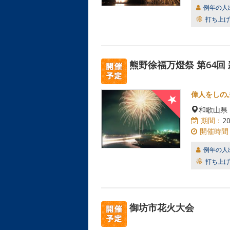
例年の人
打ち上げ
熊野徐福万燈祭 第64回
偉人をしの
和歌山県
期間：
2
開催時間
例年の人
打ち上げ
御坊市花火大会