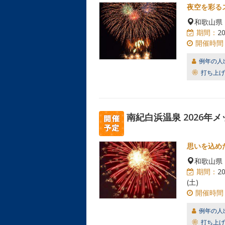
夜空を彩る
和歌山県
期間：
2
開催時間
例年の人
打ち上げ
南紀白浜温泉 2026年
思いを込め
和歌山県
期間：
2
(土)
開催時間
例年の人
打ち上げ