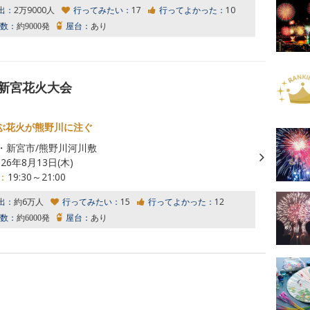
出：
2万9000人
行ってみたい：
17
行ってよかった：
10
数：
約9000発
屋台：
あり
 新宮花火大会
ぶ花火が熊野川に注ぐ
・新宮市/熊野川河川敷
026年8月13日(木)
：
19:30～21:00
出：
約6万人
行ってみたい：
15
行ってよかった：
12
数：
約6000発
屋台：
あり