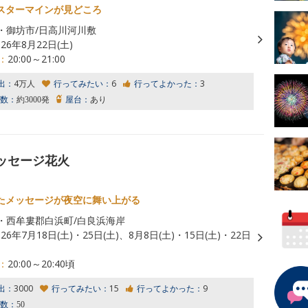
スターマインが見どころ
・御坊市/日高川河川敷
026年8月22日(土)
：
20:00～21:00
出：
4万人
行ってみたい：
6
行ってよかった：
3
数：
約3000発
屋台：
あり
メッセージ花火
たメッセージが夜空に舞い上がる
・西牟婁郡白浜町/白良浜海岸
026年7月18日(土)・25日(土)、8月8日(土)・15日(土)・22日
：
20:00～20:40頃
出：
3000
行ってみたい：
15
行ってよかった：
9
数：
50