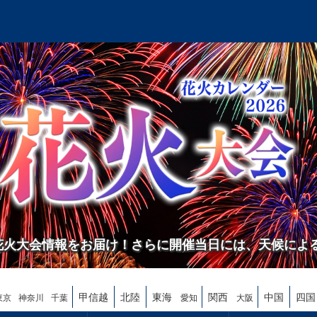
の花火大会情報をお届け！さらに開催当日には、天候によ
甲信越
北陸
東海
関西
中国
四国
東京
神奈川
千葉
愛知
大阪