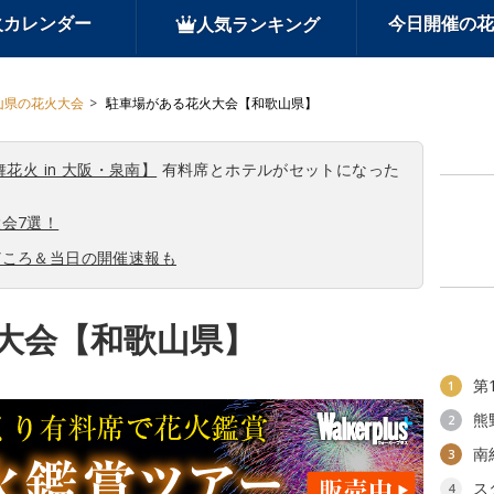
火カレンダー
今日開催の花
人気ランキング
山県の花火大会
駐車場がある花火大会【和歌山県】
舞花火 in 大阪・泉南】
有料席とホテルがセットになった
会7選！
どころ＆当日の開催速報も
大会【和歌山県】
第
1
熊
2
南
3
ス
4