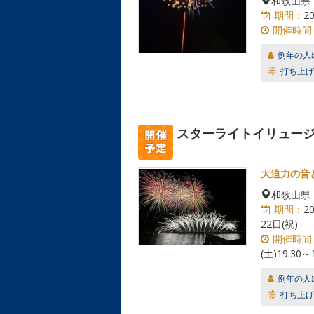
和歌山県
期間：
2
開催時間
例年の人
打ち上げ
スターライトイリュージョ
大迫力の音
和歌山県
期間：
2
22日(祝)
開催時間
(土)19:30
例年の人
打ち上げ