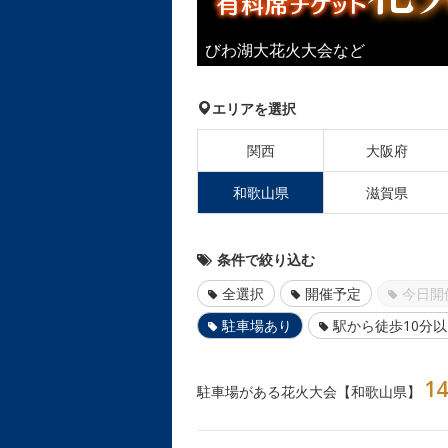
びわ湖大花火大会など
エリアを選択
関西
大阪府
和歌山県
滋賀県
条件で絞り込む
全選択
開催予定
今日開
駐車場あり
駅から徒歩10分
14
駐車場がある花火大会【和歌山県】