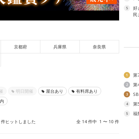
好
5
民
京都府
兵庫県
奈良県
第
1
第
2
催
明日開催
屋台あり
有料席あり
S
3
以内
第
4
福
5
件ヒットしました
全 14 件中 1 〜 10 件