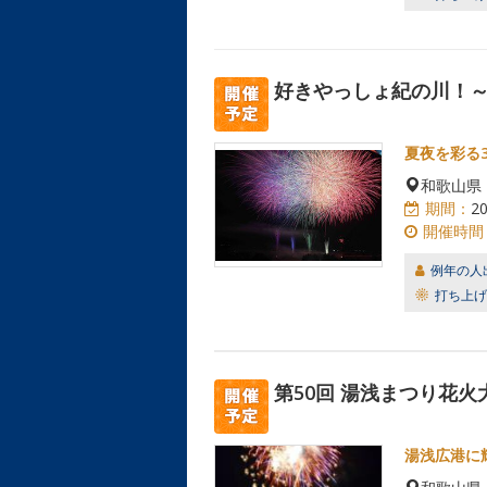
好きやっしょ紀の川！～
夏夜を彩る
和歌山県
期間：
2
開催時間
例年の人
打ち上げ
第50回 湯浅まつり花火
湯浅広港に