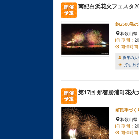
南紀白浜花火フェスタ20
約2500発
和歌山県
期間：
2
開催時間
例年の人
打ち上げ
第17回 那智勝浦町花火
町民手づく
和歌山県
期間：
2
開催時間