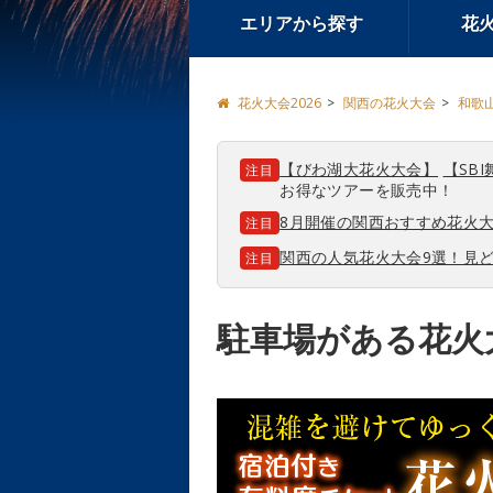
エリアから探す
花
花火大会2026
関西の花火大会
和歌
【びわ湖大花火大会】
【SBI
注目
お得なツアーを販売中！
8月開催の関西おすすめ花火大
注目
関西の人気花火大会9選！見
注目
駐車場がある花火