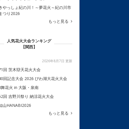
きやっしょ紀の川！～夢花火～紀の川市
まつり2026
もっと見る
人気花火大会ランキング
【関西】
2026年8月7日 更新
71回 茨木辯天花火大会
40回記念大会 2026 びわ湖大花火大会
BI舞花火 in 大阪・泉南
52回 吉野川祭り 納涼花火大会
知山HANABI2026
もっと見る