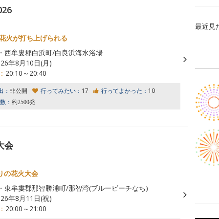
26
最近見
の花火が打ち上げられる
・西牟婁郡白浜町/白良浜海水浴場
026年8月10日(月)
：
20:10～20:40
出：
非公開
行ってみたい：
17
行ってよかった：
10
数：
約2500発
大会
りの花火大会
・東牟婁郡那智勝浦町/那智湾(ブルービーチなち)
026年8月11日(祝)
：
20:00～21:00