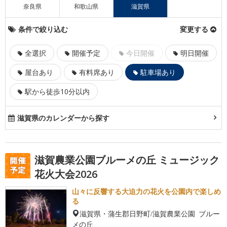
奈良県
和歌山県
滋賀県
条件で絞り込む
変更する
全選択
開催予定
今日開催
明日開催
屋台あり
有料席あり
駐車場あり
駅から徒歩10分以内
滋賀県のカレンダーから探す
滋賀農業公園ブルーメの丘 ミュージック
花火大会2026
山々に反響する大迫力の花火を公園内で楽しめ
る
滋賀県・蒲生郡日野町/滋賀農業公園 ブルー
メの丘