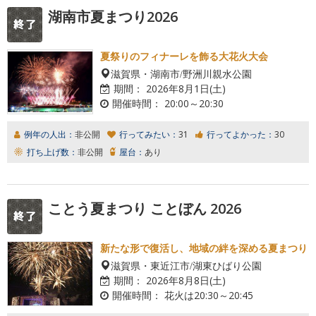
湖南市夏まつり2026
夏祭りのフィナーレを飾る大花火大会
滋賀県・湖南市/野洲川親水公園
期間：
2026年8月1日(土)
開催時間：
20:00～20:30
例年の人出：
非公開
行ってみたい：
31
行ってよかった：
30
打ち上げ数：
非公開
屋台：
あり
ことう夏まつり ことぼん 2026
新たな形で復活し、地域の絆を深める夏まつり
滋賀県・東近江市/湖東ひばり公園
期間：
2026年8月8日(土)
開催時間：
花火は20:30～20:45