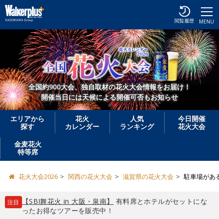
閲覧履歴
MENU
全国約900大会、独自取材の花火大会情報をお届け！
開催当日には天候による開催可否もお知らせ
エリアから
花火
人気
今日開催
探す
カレンダー
ランキング
花火大会
金麦花火
特等席
花火大会2026
関西の花火大会
滋賀県の花火大会
駐車場があ
【SBI舞花火 in 大阪・泉南】
有料席とホテルがセットにな
注目
ったお得なツアーを販売中！