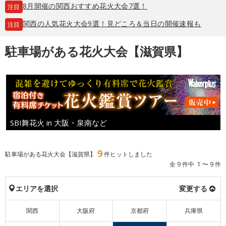
8月開催の関西おすすめ花火大会7選！
注目
関西の人気花火大会9選！見どころ＆当日の開催速報も
注目
駐車場がある花火大会【滋賀県】
SBI舞花火 in 大阪・泉南など
9
駐車場がある花火大会【滋賀県】
件ヒットしました
全 9 件中 1 〜 9 件
エリアを選択
変更する
関西
大阪府
京都府
兵庫県