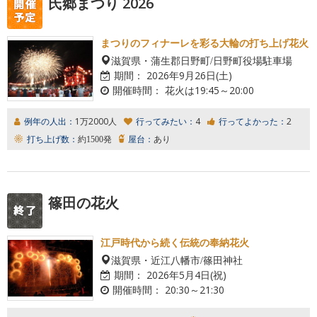
氏郷まつり 2026
まつりのフィナーレを彩る大輪の打ち上げ花火
滋賀県・蒲生郡日野町/日野町役場駐車場
期間：
2026年9月26日(土)
開催時間：
花火は19:45～20:00
例年の人出：
1万2000人
行ってみたい：
4
行ってよかった：
2
打ち上げ数：
約1500発
屋台：
あり
篠田の花火
江戸時代から続く伝統の奉納花火
滋賀県・近江八幡市/篠田神社
期間：
2026年5月4日(祝)
開催時間：
20:30～21:30