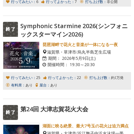
行ってみたい：
6
行ってよかった：
7
打ち上げ数：
非公開
Symphonic Starmine 2026(シンフォニ
ックスターマイン2026)
琵琶湖畔で花火と音楽が一体になる一夜
滋賀県・草津市/烏丸半島芝生広場
期間：
2026年5月9日(土)
開催時間：
19:30～20:30
行ってみたい：
25
行ってよかった：
22
打ち上げ数：
約1万発
有料席：
あり
屋台：
あり
第24回 大津志賀花火大会
湖面に映る絶景、最大7号玉の花火は迫力満点
滋賀県・大津市/近江舞子中浜水泳場一帯