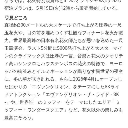
ならでは。花火特別観覧席と5つのオフィシャルホテルの
宿泊プランは、5月19日(火)12時から販売開始している。
見どころ
直径約300メートルの大スケールで打ち上がる圧巻の一尺
玉花火や、目の前を埋めつくす壮観なフィナーレ花火が魅
力。世界最高峰の日本有名花火師たちが思いを込めた一尺
玉競演会、ラスト5分間に5000発打ち上がる大スターマイ
ンのクライマックスは圧巻の一言。音楽と花火のクオリテ
ィ高いシンクロもハウステンボスの花火の特徴で、ヨーロ
ッパの街並みとイルミネーションが織りなす異世界の夜空
に、冬の華が咲き乱れる。さらに2026年4月にオープンし
たばかりの「エヴァンゲリオン」をテーマにした8Kライ
ドアトラクション「エヴァンゲリオン・ザ・ライド - 8K
-」や、世界唯一のミッフィーをテーマにしたエリア「ミ
ッフィー・ワンダースクエア」など、花火以外の楽しみも
豊富にそろう。