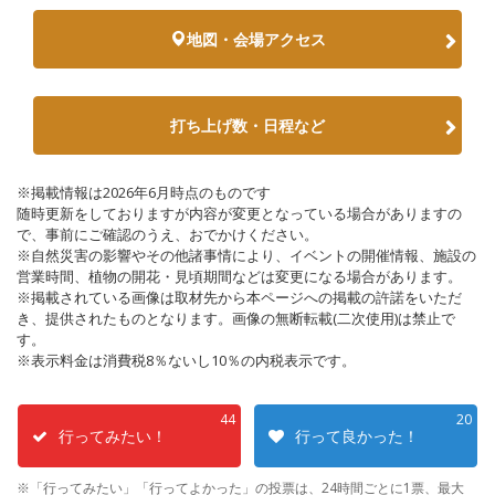
地図・会場アクセス
打ち上げ数・日程など
※掲載情報は2026年6月時点のものです
随時更新をしておりますが内容が変更となっている場合がありますの
で、事前にご確認のうえ、おでかけください。
※自然災害の影響やその他諸事情により、イベントの開催情報、施設の
営業時間、植物の開花・見頃期間などは変更になる場合があります。
※掲載されている画像は取材先から本ページへの掲載の許諾をいただ
き、提供されたものとなります。画像の無断転載(二次使用)は禁止で
す。
※表示料金は消費税8％ないし10％の内税表示です。
44
20
行ってみたい！
行って良かった！
※「行ってみたい」「行ってよかった」の投票は、24時間ごとに1票、最大