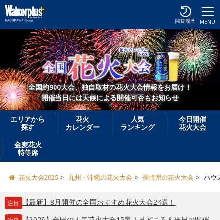
閲覧履歴
MENU
全国約900大会、独自取材の花火大会情報をお届け！
開催当日には天候による開催可否もお知らせ
エリアから
花火
人気
今日開催
探す
カレンダー
ランキング
花火大会
金麦花火
特等席
花火大会2026
九州・沖縄の花火大会
長崎県の花火大会
ハウ
【最新】8月開催の全国おすすめ花火大会24選！
注目
【2026】全国の人気花火大会15選！見どころ＆当日の開催