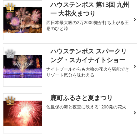
ハウステンボス 第13回 九州
1
一 大花火まつり
西日本最大級の2万2000発が打ち上がる圧
巻のひと時
ハウステンボス スパークリ
2
ング・スカイナイトショー
ナイトプールからも大輪の花火を堪能でき
リゾート気分を味わえる
鹿町ふるさと夏まつり
3
佐世保の海と夜空に映える1200発の花火