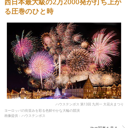
西日本最大級の2万2000発が打ち上が
る圧巻のひと時
ハウステンボス 第13回 九州一 大花火まつり
ヨーロッパの街並みを彩る色鮮やかな大輪の競演
画像提供：ハウステンボス