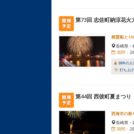
第73回 志佐町納涼花火
精霊船と1
長崎県・
期間：
2
例年の人
打ち上げ
第44回 西彼町夏まつり
西海市の祭
長崎県・
期間：
2