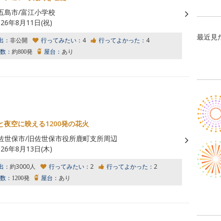
五島市/富江小学校
026年8月11日(祝)
最近見
出：
非公開
行ってみたい：
4
行ってよかった：
4
数：
約800発
屋台：
あり
と夜空に映える1200発の花火
佐世保市/旧佐世保市役所鹿町支所周辺
026年8月13日(木)
出：
約3000人
行ってみたい：
2
行ってよかった：
2
数：
1200発
屋台：
あり