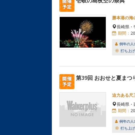
壱岐の島夜空の祭典
勝本港の海
長崎県・
期間：
2
例年の人
打ち上げ
第39回 おおせと夏まつ
迫力ある尺
長崎県・
期間：
2
例年の人
打ち上げ