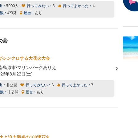
出：
5000人
行ってみたい：
3
行ってよかった：
4
数：
423発
屋台：
あり
大会
がシンクロする大花火大会
南島原市/マリンパークありえ
026年8月22日(土)
出：
非公開
行ってみたい：
8
行ってよかった：
7
数：
非公開
屋台：
あり
花火と迫力満点の100連花火