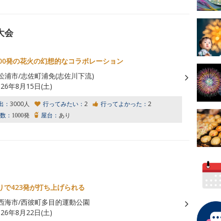
大会
000発の花火の幻想的なコラボレーション
松浦市/志佐町浦免(志佐川下流)
026年8月15日(土)
出：
3000人
行ってみたい：
2
行ってよかった：
2
数：
1000発
屋台：
あり
りで423発が打ち上げられる
西海市/西彼町多目的運動公園
026年8月22日(土)