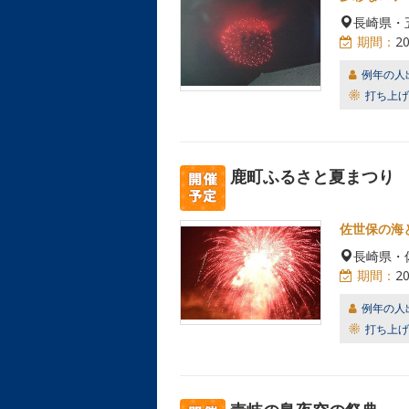
長崎県・
期間：
2
例年の人
打ち上げ
鹿町ふるさと夏まつり
佐世保の海
長崎県・
期間：
2
例年の人
打ち上げ