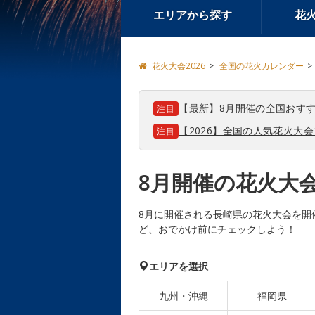
エリアから探す
花
花火大会2026
全国の花火カレンダー
【最新】8月開催の全国おすす
注目
【2026】全国の人気花火大
注目
8月開催の花火大
8月に開催される長崎県の花火大会を開
ど、おでかけ前にチェックしよう！
エリアを選択
九州・沖縄
福岡県