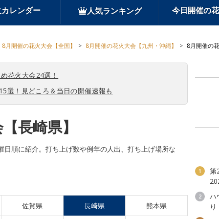
火カレンダー
今日開催の花
人気ランキング
8月開催の花火大会【全国】
8月開催の花火大会【九州・沖縄】
8月開催の
め花火大会24選！
会15選！見どころ＆当日の開催速報も
会【長崎県】
催日順に紹介。打ち上げ数や例年の人出、打ち上げ場所な
第
1
20
ハ
2
佐賀県
長崎県
熊本県
り