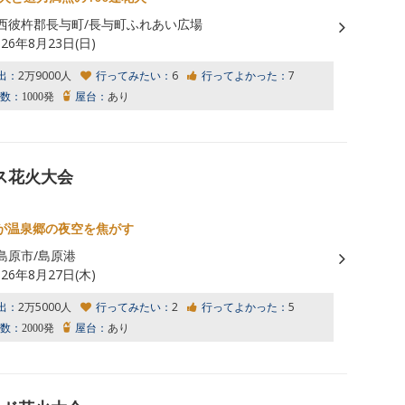
西彼杵郡長与町/長与町ふれあい広場
026年8月23日(日)
出：
2万9000人
行ってみたい：
6
行ってよかった：
7
数：
1000発
屋台：
あり
ス花火大会
が温泉郷の夜空を焦がす
島原市/島原港
026年8月27日(木)
出：
2万5000人
行ってみたい：
2
行ってよかった：
5
数：
2000発
屋台：
あり