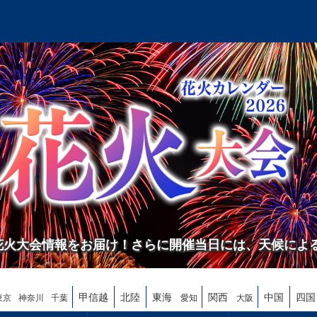
の花火大会情報をお届け！さらに開催当日には、天候によ
甲信越
北陸
東海
関西
中国
四国
東京
神奈川
千葉
愛知
大阪