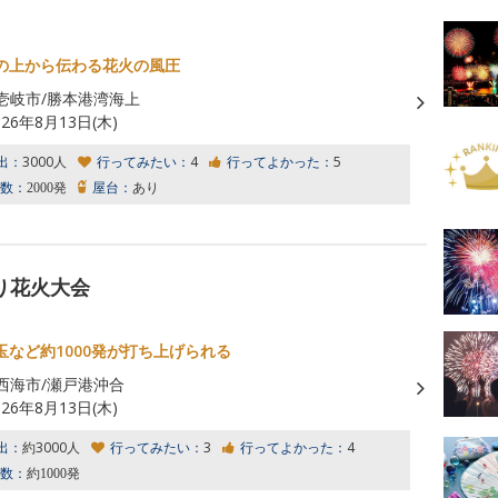
の上から伝わる花火の風圧
壱岐市/勝本港湾海上
026年8月13日(木)
出：
3000人
行ってみたい：
4
行ってよかった：
5
数：
2000発
屋台：
あり
り花火大会
玉など約1000発が打ち上げられる
西海市/瀬戸港沖合
026年8月13日(木)
出：
約3000人
行ってみたい：
3
行ってよかった：
4
数：
約1000発