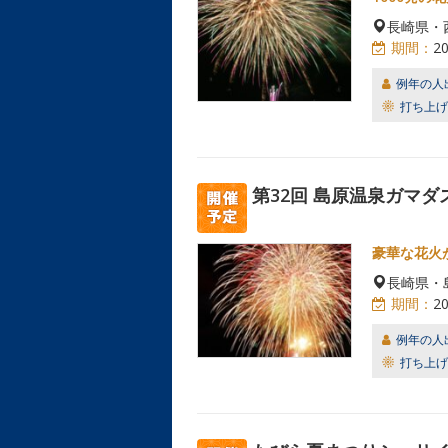
長崎県・
期間：
2
例年の人
打ち上げ
第32回 島原温泉ガマダ
豪華な花火
長崎県・
期間：
2
例年の人
打ち上げ