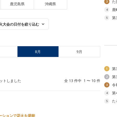
た
3
鹿児島県
沖縄県
鹿
4
第
5
火大会の日付を絞り込む
8月
9月
第
1
第
2
ットしました
全 13 件中 1 〜 10 件
令
3
第
4
た
5
ーションで花火を堪能