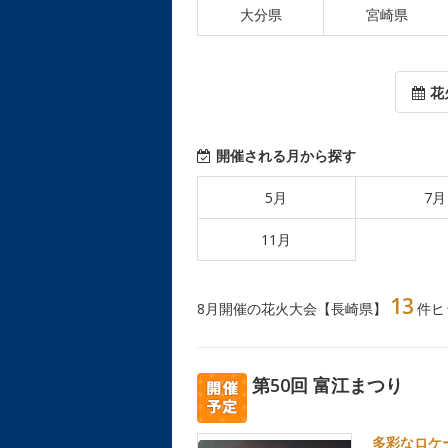
大分県
宮崎県
花
開催される月から探す
5月
7月
11月
13
8月開催の花火大会【長崎県】
件ヒ
第50回 富江まつり
多彩なロケ