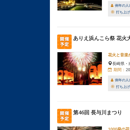
例年の人
打ち上げ
ありえ浜んこら祭 花火
花火と音楽
長崎県・
期間：
2
例年の人
打ち上げ
第46回 長与川まつり
1000発の