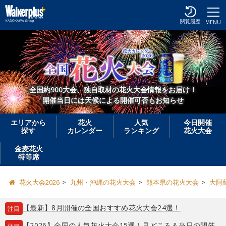
閲覧履歴
MENU
全国約900大会、独自取材の花火大会情報をお届け！
開催当日には天候による開催可否もお知らせ
エリアから
花火
人気
今日開催
探す
カレンダー
ランキング
花火大会
金麦花火
特等席
花火大会2026
九州・沖縄の花火大会
熊本県の花火大会
大阿
【最新】8月開催の全国おすすめ花火大会24選！
注目
【2026】全国の人気花火大会15選！見どころ＆当日の開催