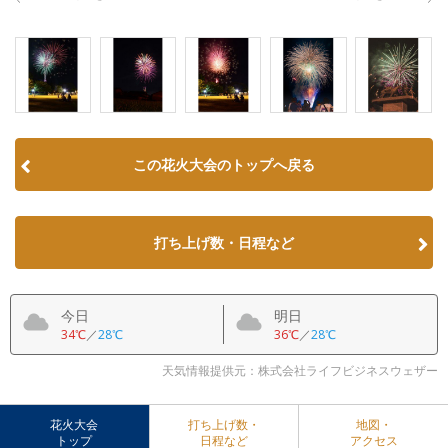
この花火大会のトップへ戻る
打ち上げ数・日程など
今日
明日
34℃
／
28℃
36℃
／
28℃
天気情報提供元：株式会社ライフビジネスウェザー
花火大会
打ち上げ数・
地図・
トップ
日程など
アクセス