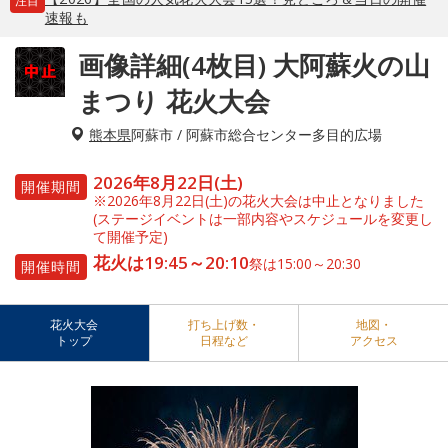
注目
速報も
画像詳細(4枚目) 大阿蘇火の山
まつり 花火大会
熊本県
阿蘇市 / 阿蘇市総合センター多目的広場
2026年8月22日(土)
開催期間
※2026年8月22日(土)の花火大会は中止となりました
(ステージイベントは一部内容やスケジュールを変更し
て開催予定)
花火は19:45～20:10
祭は15:00～20:30
開催時間
花火大会
打ち上げ数・
地図・
トップ
日程など
アクセス