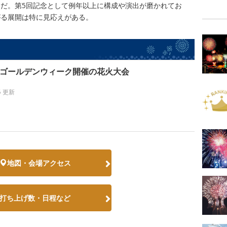
だ。第5回記念として例年以上に構成や演出が磨かれてお
がる展開は特に見応えがある。
新】ゴールデンウィーク開催の花火大会
5 更新
地図・会場アクセス
打ち上げ数・日程など