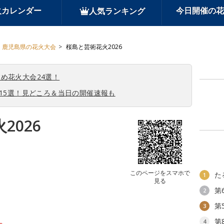
火カレンダー
今日開催の花
人気ランキング
鹿児島県の花火大会
桜島と芸術花火2026
め花火大会24選！
会15選！見どころ＆当日の開催速報も
2026
このページをスマホで
た
1
見る
第
2
第
3
第
4