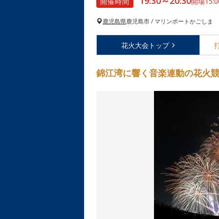
19:30～20:30
開催時間
開場15:0
鹿児島県
鹿児島市 / マリンポートかごしま
花火大会
トップ
錦江湾に響く音楽連動の花火