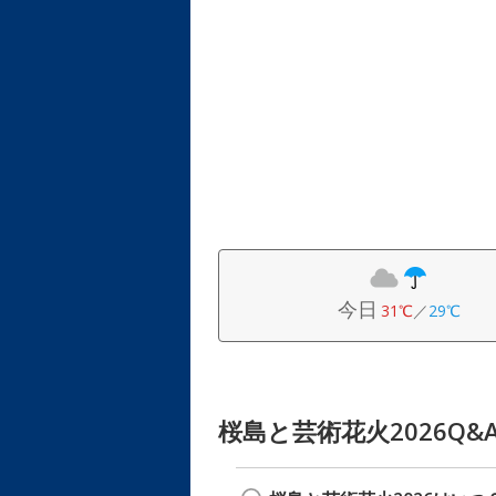
今日
31℃
／
29℃
桜島と芸術花火2026Q&