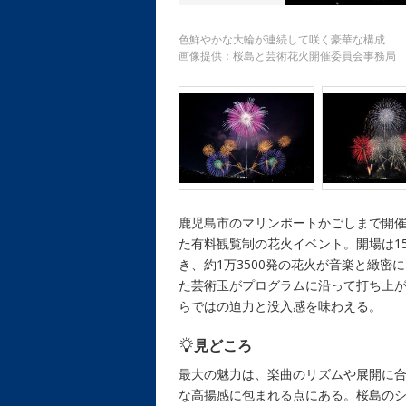
色鮮やかな大輪が連続して咲く豪華な構成
画像提供：桜島と芸術花火開催委員会事務局
鹿児島市のマリンポートかごしまで開催
た有料観覧制の花火イベント。開場は15
き、約1万3500発の花火が音楽と緻
た芸術玉がプログラムに沿って打ち上
らではの迫力と没入感を味わえる。
見どころ
最大の魅力は、楽曲のリズムや展開に
な高揚感に包まれる点にある。桜島の