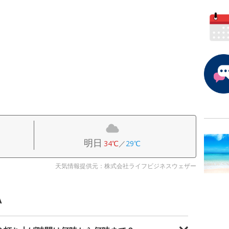
明日
34℃
／
29℃
天気情報提供元：株式会社ライフビジネスウェザー
A