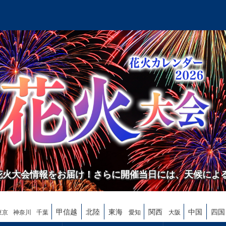
の花火大会情報をお届け！さらに開催当日には、天候によ
甲信越
北陸
東海
関西
中国
四国
東京
神奈川
千葉
愛知
大阪