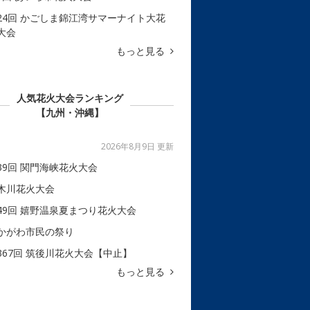
24回 かごしま錦江湾サマーナイト大花
大会
もっと見る
人気花火大会ランキング
【九州・沖縄】
2026年8月9日 更新
39回 関門海峡花火大会
木川花火大会
49回 嬉野温泉夏まつり花火大会
かがわ市民の祭り
367回 筑後川花火大会【中止】
もっと見る