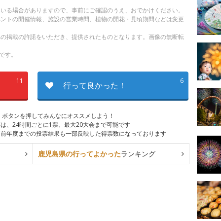
ている場合がありますので、事前にご確認のうえ、おでかけください。
ベントの開催情報、施設の営業時間、植物の開花・見頃期間などは変更
への掲載の許諾をいただき、提供されたものとなります。画像の無断転
です。
11
6
行って良かった！
、ボタンを押してみんなにオススメしよう！
は、24時間ごとに1票、最大20大会まで可能です
は前年度までの投票結果も一部反映した得票数になっております
鹿児島県の行ってよかった
ランキング