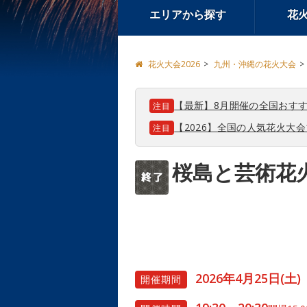
エリアから探す
花
花火大会2026
九州・沖縄の花火大会
【最新】8月開催の全国おすす
注目
【2026】全国の人気花火大
注目
桜島と芸術花火
2026年4月25日(土)
開催期間