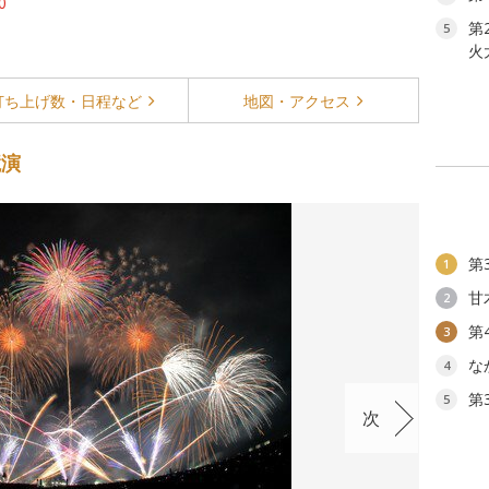
0
第
5
火
打ち上げ数・
日程など
地図・
アクセス
競演
第
1
甘
2
第
3
な
4
第
5
次