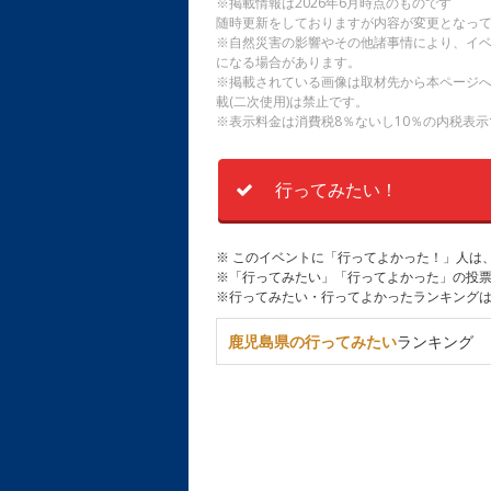
※掲載情報は2026年6月時点のものです
随時更新をしておりますが内容が変更となっ
※自然災害の影響やその他諸事情により、イ
になる場合があります。
※掲載されている画像は取材先から本ページ
載(二次使用)は禁止です。
※表示料金は消費税8％ないし10％の内税表示
行ってみたい！
※ このイベントに「行ってよかった！」人は
※「行ってみたい」「行ってよかった」の投票
※行ってみたい・行ってよかったランキング
鹿児島県の行ってみたい
ランキング