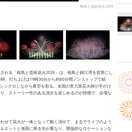
桜島と芸術花火2026
される「桜島と芸術花火2026」は、桜島と錦江湾を背景にし
時、打ち上げは19時30分から約60分間ノンストップで続
密にシンクロしながら夜空を彩る。全国の実力派花火師が手がけ
がり、ストーリー性のある演出を楽しめるのが特徴で、会場な
合わせて花火が一体となって動く演出で、まるでライブのよう
シルエットと海面に映る光が重なり、開放的なロケーションな