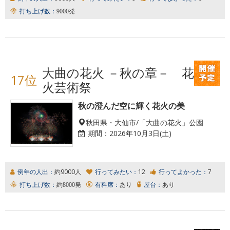
打ち上げ数：
9000発
大曲の花火 －秋の章－ 花
17位
火芸術祭
秋の澄んだ空に輝く花火の美
秋田県・大仙市/「大曲の花火」公園
期間：
2026年10月3日(土)
例年の人出：
約9000人
行ってみたい：
12
行ってよかった：
7
打ち上げ数：
約8000発
有料席：
あり
屋台：
あり