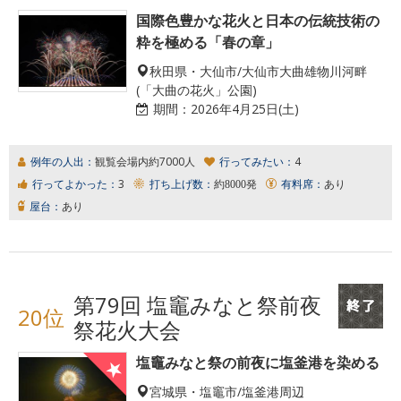
国際色豊かな花火と日本の伝統技術の
粋を極める「春の章」
秋田県・大仙市/大仙市大曲雄物川河畔
(「大曲の花火」公園)
期間：
2026年4月25日(土)
例年の人出：
観覧会場内約7000人
行ってみたい：
4
行ってよかった：
3
打ち上げ数：
約8000発
有料席：
あり
屋台：
あり
第79回 塩竈みなと祭前夜
20位
祭花火大会
塩竈みなと祭の前夜に塩釜港を染める
宮城県・塩竈市/塩釜港周辺