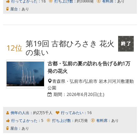
行ってよかった：
18
打ち上げ数：
約10000発
有料席：
あり
屋台：
あり
第19回 古都ひろさき 花火
12位
の集い
古都・弘前の夏の訪れを告げる約1万
発の花火
青森県・弘前市/弘前市 岩木川河川敷運動
公園
期間：
2026年6月20日(土)
例年の人出：
約2万5千人
行ってみたい：
16
行ってよかった：
5
打ち上げ数：
約1万発
有料席：
あり
屋台：
あり