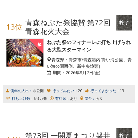
青森ねぶた祭協賛 第72回
13位
青森花火大会
ねぶた祭のフィナーレに打ち上げられ
る大型スターマイン
青森県・青森市/青森港内(青い海公園、青
い海公園西側、新中央埠頭)
期間：
2026年8月7日(金)
例年の人出：
非公開
行ってみたい：
20
行ってよかった：
13
打ち上げ数：
約1万発
有料席：
あり
屋台：
あり
第73回 一関夏まつり磐井