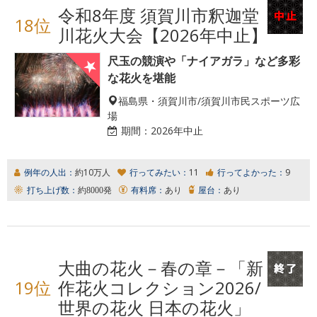
令和8年度 須賀川市釈迦堂
18位
川花火大会【2026年中止】
尺玉の競演や「ナイアガラ」など多彩
な花火を堪能
福島県・須賀川市/須賀川市民スポーツ広
場
期間：
2026年中止
例年の人出：
約10万人
行ってみたい：
11
行ってよかった：
9
打ち上げ数：
約8000発
有料席：
あり
屋台：
あり
大曲の花火－春の章－「新
19位
作花火コレクション2026/
世界の花火 日本の花火」