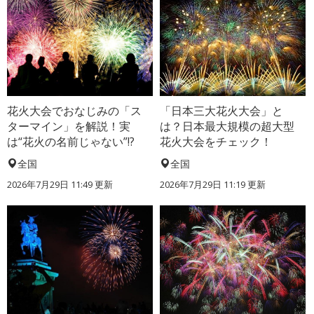
花火大会でおなじみの「ス
「日本三大花火大会」と
ターマイン」を解説！実
は？日本最大規模の超大型
は“花火の名前じゃない”!?
花火大会をチェック！
全国
全国
2026年7月29日 11:49 更新
2026年7月29日 11:19 更新