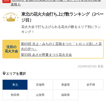
注目
速報も
東北の花火大会打ち上げ数ランキング（2ペー
ジ目）
花火大会で打ち上げられる花火の数をエリア別にラン
キング！
第65回 北上・みちのく芸能まつり「トロッコ流しと花
注目の
火の夕べ」
花火大会
第55回 あさか野夏まつり花火大会
2026年8月9日 更新
エリアを選択
東北
宮城県
青森県
岩手県
秋田県
山形県
福島県