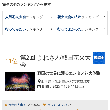
その他のランキングから探す
人気花火大会
ランキング
花火大会の人出
ランキング
行ってみたい
ランキング
行ってよかった
ランキング
第2回 よねざわ戦国花火大
11位
会
戦国の世界に浸るエンタメ花火体験
山形県・米沢市/米沢市営野球場
期間：
2025年10月11日(土)
例年の人出：
1万8000人
行ってみたい：
27