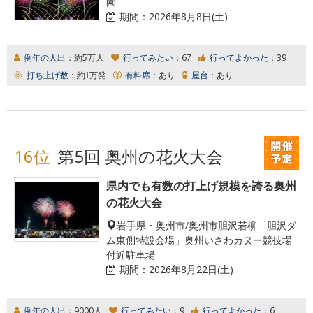
園
期間：
2026年8月8日(土)
例年の人出：
約5万人
行ってみたい：
67
行ってよかった：
39
打ち上げ数：
約1万発
有料席：
あり
屋台：
あり
16位
第5回 奥州の花火大会
県内でも有数の打上げ規模を誇る奥州
の花火大会
岩手県・奥州市/奥州市胆沢若柳「胆沢ダ
ム東側特設会場」奥州いさわカヌー競技場
付近駐車場
期間：
2026年8月22日(土)
例年の人出：
9000人
行ってみたい：
9
行ってよかった：
6