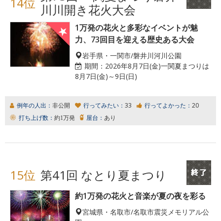
14位
川川開き花火大会
1万発の花火と多彩なイベントが魅
力、73回目を迎える歴史ある大会
岩手県・一関市/磐井川河川公園
期間：
2026年8月7日(金)一関夏まつりは
8月7日(金)～9日(日)
例年の人出：
非公開
行ってみたい：
33
行ってよかった：
20
打ち上げ数：
約1万発
屋台：
あり
15位
第41回 なとり夏まつり
約1万発の花火と音楽が夏の夜を彩る
宮城県・名取市/名取市震災メモリアル公