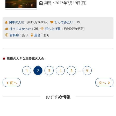
期間：
2026年7月19日(日)
例年の人出：
約15万2600人
行ってみたい：
49
行ってよかった：
26
打ち上げ数：
約8000発(予定)
有料席：
あり
屋台：
あり
規模の大きな主要花火大会
…
1
2
3
4
5
9
前へ
次へ
おすすめ情報