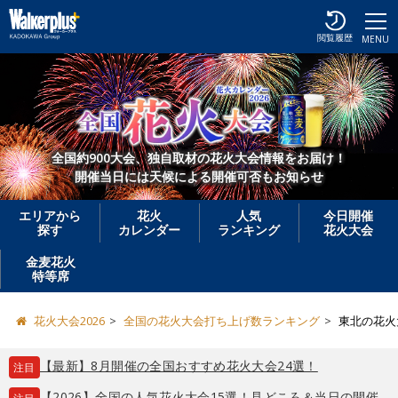
閲覧履歴
MENU
全国約900大会、独自取材の花火大会情報をお届け！
開催当日には天候による開催可否もお知らせ
エリアから
花火
人気
今日開催
探す
カレンダー
ランキング
花火大会
金麦花火
特等席
花火大会2026
全国の花火大会打ち上げ数ランキング
東北の花火
【最新】8月開催の全国おすすめ花火大会24選！
注目
【2026】全国の人気花火大会15選！見どころ＆当日の開催