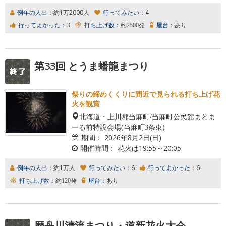
例年の人出：
約1万2000人
行ってみたい：
4
行ってよかった：
3
打ち上げ数：
約2500発
屋台：
あり
第33回 とうま蟠龍まつり
祭りの締めくくりに間近で見られる打ち上げ花
火を観賞
北海道・上川郡当麻町/当麻町公民館まとま
ーる前特設会場(当麻町3条東)
期間：
2026年8月2日(日)
開催時間：
花火は19:55～20:05
例年の人出：
約1万人
行ってみたい：
6
行ってよかった：
6
打ち上げ数：
約120発
屋台：
あり
歴舟川清流まつり・道新花火大会