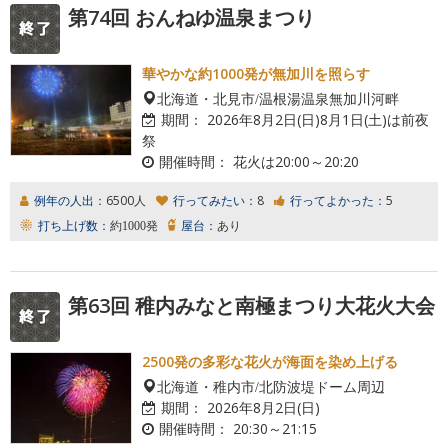
第74回 おんねゆ温泉まつり
華やかな約1000発が無加川を照らす
北海道・北見市/温根湯温泉無加川河畔
期間：
2026年8月2日(日)8月1日(土)は前夜
祭
開催時間：
花火は20:00～20:20
例年の人出：
6500人
行ってみたい：
8
行ってよかった：
5
打ち上げ数：
約1000発
屋台：
あり
第63回 稚内みなと南極まつり大花火大会
2500発の多彩な花火が海面を染め上げる
北海道・稚内市/北防波堤ドーム周辺
期間：
2026年8月2日(日)
開催時間：
20:30～21:15