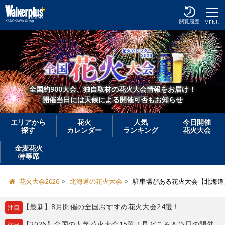
閲覧履歴
MENU
全国約900大会、独自取材の花火大会情報をお届け！
開催当日には天候による開催可否もお知らせ
エリアから
花火
人気
今日開催
探す
カレンダー
ランキング
花火大会
金麦花火
特等席
花火大会2026
北海道の花火大会
駐車場がある花火大会【北海道
【最新】8月開催の全国おすすめ花火大会24選！
注目
【2026】全国の人気花火大会15選！見どころ＆当日の開催