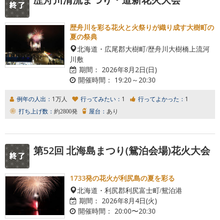
歴舟川を彩る花火と火祭りが織り成す大樹町の
夏の祭典
北海道・広尾郡大樹町/歴舟川大樹橋上流河
川敷
期間：
2026年8月2日(日)
開催時間：
19:20～20:30
例年の人出：
1万人
行ってみたい：
1
行ってよかった：
1
打ち上げ数：
約2800発
屋台：
あり
第52回 北海島まつり(鴛泊会場)花火大会
1733発の花火が利尻島の夏を彩る
北海道・利尻郡利尻富士町/鴛泊港
期間：
2026年8月4日(火)
開催時間：
20:00〜20:30