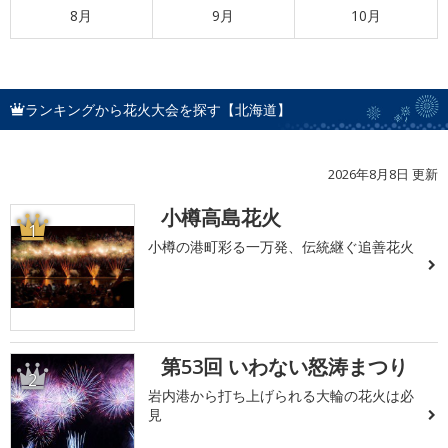
8月
9月
10月
ランキングから花火大会を探す【北海道】
2026年8月8日 更新
小樽高島花火
1
小樽の港町彩る一万発、伝統継ぐ追善花火
第53回 いわない怒涛まつり
2
岩内港から打ち上げられる大輪の花火は必
見