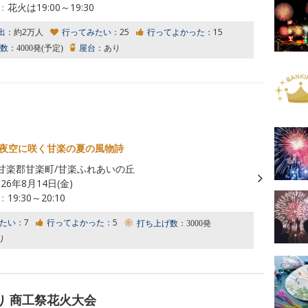
：
花火は19:00～19:30
出：
約2万人
行ってみたい：
25
行ってよかった：
15
数：
4000発(予定)
屋台：
あり
発が夜空に咲く甘楽の夏の風物詩
甘楽郡甘楽町/甘楽ふれあいの丘
026年8月14日(金)
：
19:30～20:10
たい：
7
行ってよかった：
5
打ち上げ数：
3000発
り
り 商工祭花火大会