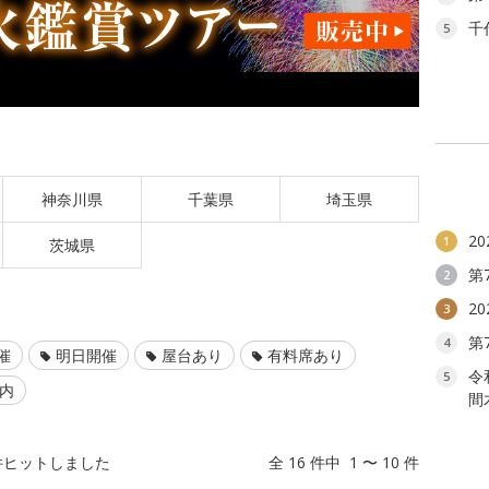
千
5
神奈川県
千葉県
埼玉県
2
1
茨城県
第
2
2
3
第
4
催
明日開催
屋台あり
有料席あり
令
5
以内
間
件ヒットしました
全 16 件中 1 〜 10 件