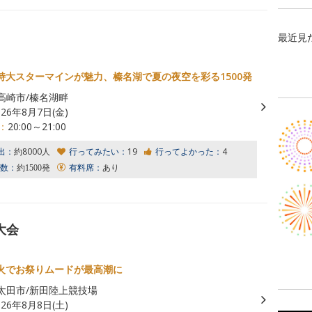
最近見
特大スターマインが魅力、榛名湖で夏の夜空を彩る1500発
高崎市/榛名湖畔
026年8月7日(金)
：
20:00～21:00
出：
約8000人
行ってみたい：
19
行ってよかった：
4
数：
約1500発
有料席：
あり
大会
火でお祭りムードが最高潮に
太田市/新田陸上競技場
026年8月8日(土)