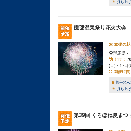
打ち上げ
磯部温泉祭り花火大会
2000発
群馬県・
期間：
2
(日)・17日(
開催時間
例年の人
打ち上げ
第39回 くろほね夏まつ