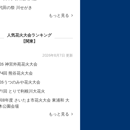
代田の祭 川せがき
もっと見る
人気花火大会ランキング
【関東】
2026年8月7日 更新
026 神宮外苑花火大会
74回 熊谷花火大会
026うつのみや花火大会
71回 とりで利根川大花火
和8年度 さいたま市花火大会 東浦和 大
木公園会場
もっと見る