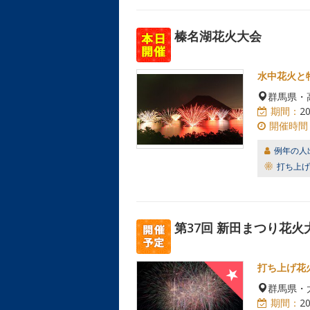
榛名湖花火大会
水中花火と
群馬県・
期間：
2
開催時間
例年の人
打ち上げ
第37回 新田まつり花火
打ち上げ花
群馬県・
期間：
2