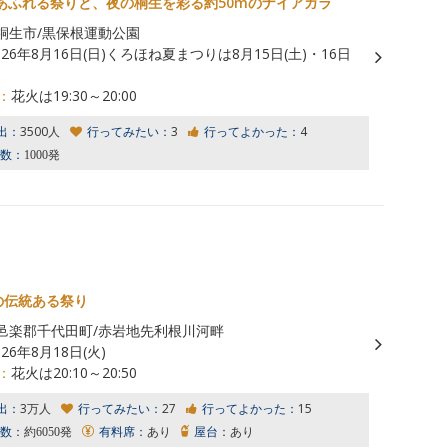
あふれる祭りと、夜の桐生を彩る約50mのナイアガラ
桐生市/黒保根運動公園
026年8月16日(日)くろほね夏まつりは8月15日(土)・16日
：
花火は19:30～20:00
出：
3500人
行ってみたい：
3
行ってよかった：
4
数：
1000発
の伝統ある祭り
邑楽郡千代田町/赤岩地先利根川河畔
026年8月18日(火)
：
花火は20:10～20:50
出：
3万人
行ってみたい：
27
行ってよかった：
15
数：
約6050発
有料席：
あり
屋台：
あり