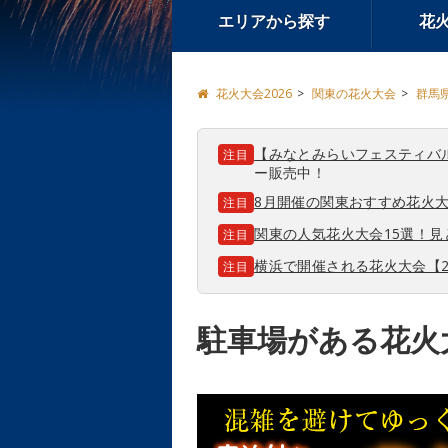
エリアから探す
花
花火大会2026
関東の花火大会
群馬
【みなとみらいフェスティバ
注目
ー販売中！
8月開催の関東おすすめ花火大
注目
関東の人気花火大会15選！
注目
横浜で開催される花火大会【2
注目
駐車場がある花火