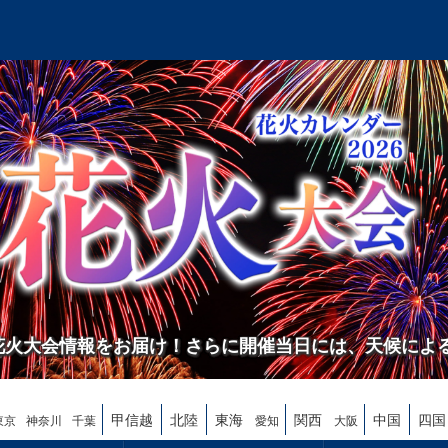
の花火大会情報をお届け！さらに開催当日には、天候によ
甲信越
北陸
東海
関西
中国
四国
東京
神奈川
千葉
愛知
大阪