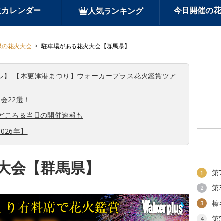
火カレンダー
今日開催の花
人気ランキング
県の花火大会
駐車場がある花火大会【群馬県】
ル】
【木更津港まつり】
ウォーカープラス花火鑑賞ツア
会22選！
見どころ＆当日の開催速報も
026年】
大会【群馬県】
第
1
第
2
榛
3
第
4