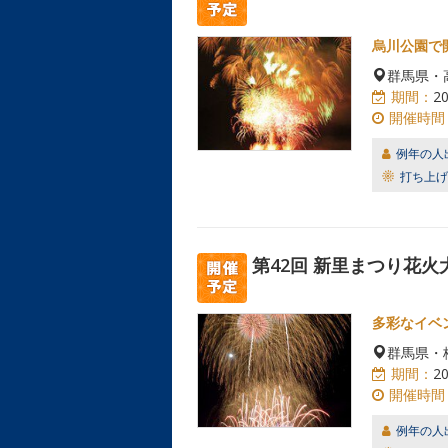
烏川公園で
群馬県・
期間：
2
開催時間
例年の人
打ち上げ
第42回 新里まつり花火
多彩なイベ
群馬県・
期間：
2
開催時間
例年の人