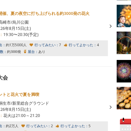
開催、夏の夜空に打ち上げられる約3000発の花火
高崎市/烏川公園
026年8月15日(土)
：
19:30〜20:30(予定)
出：
約1万5000人
行ってみたい：
7
行ってよかった：
4
数：
約3000発
屋台：
あり
大会
ントと花火で夏を満喫
桐生市/新里総合グラウンド
026年8月15日(土)
：
花火は21:00～21:20
出：
約2万人
行ってみたい：
2
行ってよかった：
5