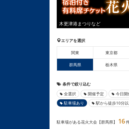
木更津港まつりなど
エリアを選択
関東
東京都
群馬県
栃木県
条件で絞り込む
全選択
開催予定
今日開
駐車場あり
駅から徒歩10分
16
駐車場がある花火大会【群馬県】