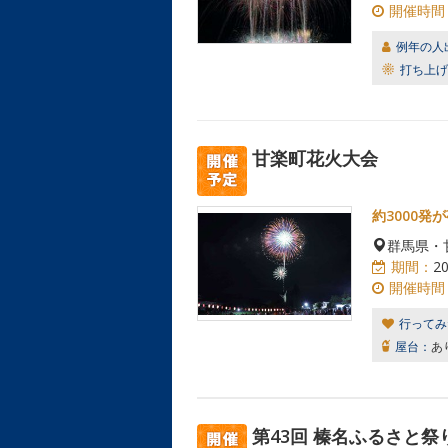
開催時間
例年の人
打ち上げ
甘楽町花火大会
約3000
群馬県・
期間：
2
開催時間
行ってみ
屋台：
あ
第43回 榛名ふるさと祭