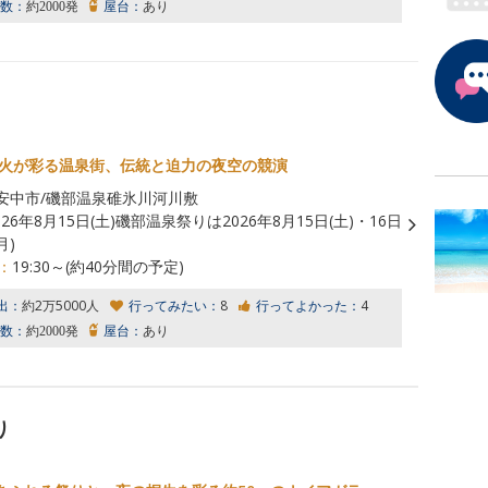
数：
約2000発
屋台：
あり
の花火が彩る温泉街、伝統と迫力の夜空の競演
安中市/磯部温泉碓氷川河川敷
026年8月15日(土)磯部温泉祭りは2026年8月15日(土)・16日
月)
：
19:30～(約40分間の予定)
出：
約2万5000人
行ってみたい：
8
行ってよかった：
4
数：
約2000発
屋台：
あり
り