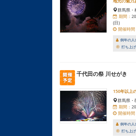
地元の魅力
群馬県・
期間：
2
(日)
開催時間
例年の人
打ち上げ
千代田の祭 川せがき
150年以上
群馬県・
期間：
2
開催時間
例年の人
打ち上げ