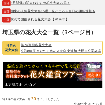
8月開催の関東おすすめ花火大会22選！
注目
関東の人気花火大会15選！見どころ＆当日の開催速報も
注目
横浜で開催される花火大会【2026年】
注目
埼玉県の花火大会一覧（3ページ目）
第74回 熊谷花火大会
注目の
花火大会
令和8年度 さいたま市花火大会 東浦和 大間木公園会場
木更津港まつりなど
30
埼玉県の花火大会一覧
件ヒットしました
全 30 件中 21 〜 30 件