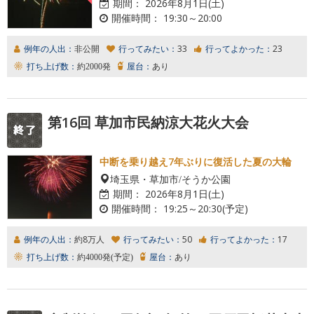
期間：
2026年8月1日(土)
開催時間：
19:30～20:00
例年の人出：
非公開
行ってみたい：
33
行ってよかった：
23
打ち上げ数：
約2000発
屋台：
あり
第16回 草加市民納涼大花火大会
中断を乗り越え7年ぶりに復活した夏の大輪
埼玉県・草加市/そうか公園
期間：
2026年8月1日(土)
開催時間：
19:25～20:30(予定)
例年の人出：
約8万人
行ってみたい：
50
行ってよかった：
17
打ち上げ数：
約4000発(予定)
屋台：
あり