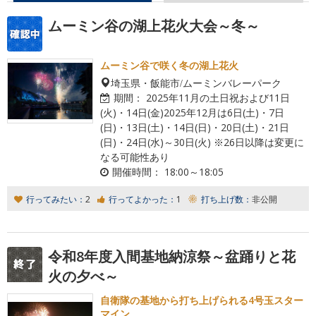
ムーミン谷の湖上花火大会～冬～
ムーミン谷で咲く冬の湖上花火
埼玉県・飯能市/ムーミンバレーパーク
期間：
2025年11月の土日祝および11日
(火)・14日(金)2025年12月は6日(土)・7日
(日)・13日(土)・14日(日)・20日(土)・21日
(日)・24日(水)～30日(火) ※26日以降は変更に
なる可能性あり
開催時間：
18:00～18:05
行ってみたい：
2
行ってよかった：
1
打ち上げ数：
非公開
令和8年度入間基地納涼祭～盆踊りと花
火の夕べ～
自衛隊の基地から打ち上げられる4号玉スター
マイン