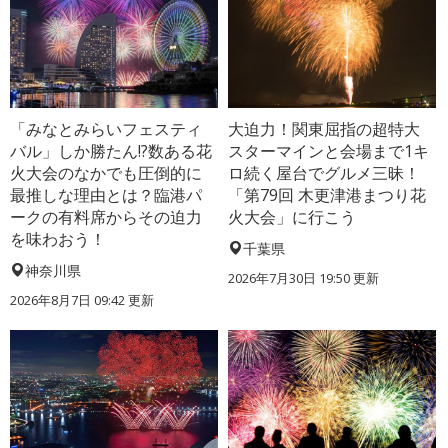
「みなとみらいフェスティ
大迫力！関東屈指の超特大
バル」しか勝たん!?数ある花
スターマインと会場まで1キ
火大会のなかでも圧倒的に
ロ続く屋台でグルメ三昧！
最推しな理由とは？臨港パ
「第79回 木更津港まつり花
ークの有料席からその迫力
火大会」に行こう
を味わおう！
千葉県
神奈川県
2026年7月30日 19:50 更新
2026年8月7日 09:42 更新