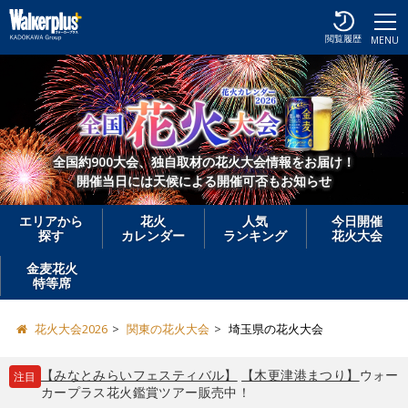
閲覧履歴
MENU
全国約900大会、独自取材の花火大会情報をお届け！
開催当日には天候による開催可否もお知らせ
エリアから
花火
人気
今日開催
探す
カレンダー
ランキング
花火大会
金麦花火
特等席
花火大会2026
関東の花火大会
埼玉県の花火大会
【みなとみらいフェスティバル】
【木更津港まつり】
ウォー
注目
カープラス花火鑑賞ツアー販売中！