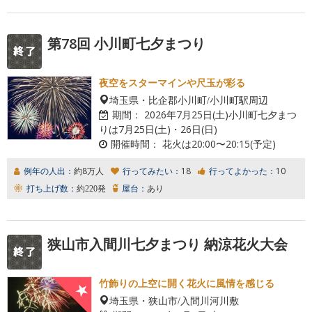
第78回 小川町七夕まつり
夜空をスターマインや尺玉が彩る
埼玉県・比企郡小川町/小川町駅周辺
期間：
2026年7月25日(土)小川町七夕まつ
りは7月25日(土)・26日(日)
開催時間：
花火は20:00〜20:15(予定)
例年の人出：
約8万人
行ってみたい：
18
行ってよかった：
10
打ち上げ数：
約220発
屋台：
あり
狭山市入間川七夕まつり 納涼花火大会
竹飾りの上空に開く花火に風情を感じる
埼玉県・狭山市/入間川河川敷