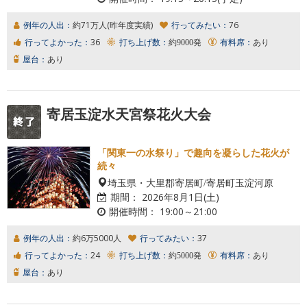
例年の人出：
約71万人(昨年度実績)
行ってみたい：
76
行ってよかった：
36
打ち上げ数：
約9000発
有料席：
あり
屋台：
あり
寄居玉淀水天宮祭花火大会
「関東一の水祭り」で趣向を凝らした花火が
続々
埼玉県・大里郡寄居町/寄居町玉淀河原
期間：
2026年8月1日(土)
開催時間：
19:00～21:00
例年の人出：
約6万5000人
行ってみたい：
37
行ってよかった：
24
打ち上げ数：
約5000発
有料席：
あり
屋台：
あり