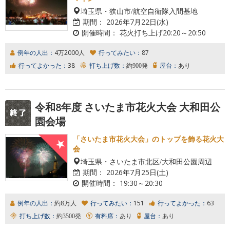
埼玉県・狭山市/航空自衛隊入間基地
期間：
2026年7月22日(水)
開催時間：
花火打ち上げ20:20～20:50
例年の人出：
4万2000人
行ってみたい：
87
行ってよかった：
38
打ち上げ数：
約900発
屋台：
あり
令和8年度 さいたま市花火大会 大和田公
園会場
「さいたま市花火大会」のトップを飾る花火大
会
埼玉県・さいたま市北区/大和田公園周辺
期間：
2026年7月25日(土)
開催時間：
19:30～20:30
例年の人出：
約8万人
行ってみたい：
151
行ってよかった：
63
打ち上げ数：
約3500発
有料席：
あり
屋台：
あり