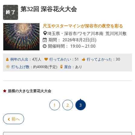
第32回 深谷花火大会
尺玉やスターマインが深谷市の夜空を彩る
埼玉県・深谷市/ワモア川本南 荒川河川敷
期間：
2026年8月2日(日)
開催時間：
19:00～21:00
例年の人出：
4万人
行ってみたい：
51
行ってよかった：
30
打ち上げ数：
約4000発(予定)
屋台：
あり
規模の大きな主要花火大会
1
2
3
前へ