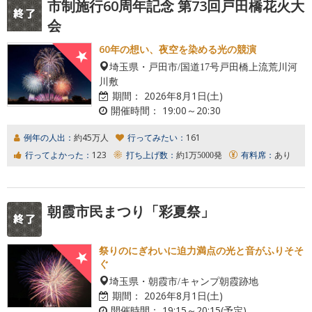
市制施行60周年記念 第73回戸田橋花火大
会
60年の想い、夜空を染める光の競演
埼玉県・戸田市/国道17号戸田橋上流荒川河
川敷
期間：
2026年8月1日(土)
開催時間：
19:00～20:30
例年の人出：
約45万人
行ってみたい：
161
行ってよかった：
123
打ち上げ数：
約1万5000発
有料席：
あり
朝霞市民まつり「彩夏祭」
祭りのにぎわいに迫力満点の光と音がふりそそ
ぐ
埼玉県・朝霞市/キャンプ朝霞跡地
期間：
2026年8月1日(土)
開催時間：
19:15～20:15(予定)