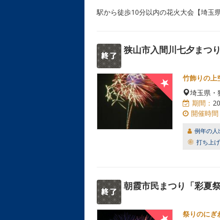
駅から徒歩10分以内の花火大会【埼玉
狭山市入間川七夕まつり
竹飾りの上
埼玉県・
期間：
2
開催時間
例年の人
打ち上げ
朝霞市民まつり「彩夏
祭りのにぎ