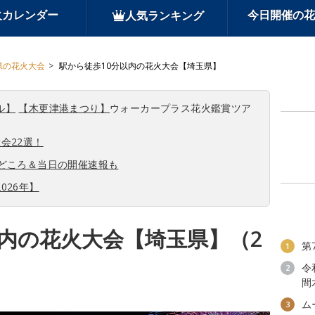
火カレンダー
今日開催の花
人気ランキング
県の花火大会
駅から徒歩10分以内の花火大会【埼玉県】
ル】
【木更津港まつり】
ウォーカープラス花火鑑賞ツア
会22選！
見どころ＆当日の開催速報も
026年】
以内の花火大会【埼玉県】（2
第
1
令
2
間
ム
3