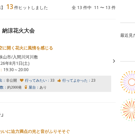
13
県】
件ヒットしました
全 13 件中 11 〜 13 件
 納涼花火大会
最近見
空に開く花火に風情を感じる
狭山市/入間川河川敷
026年8月1日(土)
：
19:30～20:00
出：
非公開
行ってみたい：
33
行ってよかった：
23
数：
約2000発
屋台：
あり
祭」
わいに迫力満点の光と音がふりそそぐ