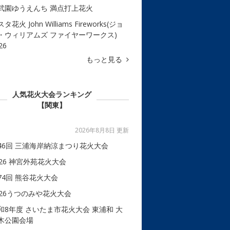
武園ゆうえんち 満点打上花火
タ花火 John Williams Fireworks(ジョ
・ウィリアムズ ファイヤーワークス)
26
もっと見る
人気花火大会ランキング
【関東】
2026年8月8日 更新
46回 三浦海岸納涼まつり花火大会
026 神宮外苑花火大会
74回 熊谷花火大会
026うつのみや花火大会
和8年度 さいたま市花火大会 東浦和 大
木公園会場