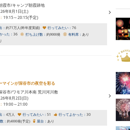
朝霞市/キャンプ朝霞跡地
026年8月1日(土)
：
19:15～20:15(予定)
出：
約71万人(昨年度実績)
行ってみたい：
76
かった：
36
打ち上げ数：
約9000発
有料席：
あり
り
ーマインが深谷市の夜空を彩る
深谷市/ワモア川本南 荒川河川敷
026年8月2日(日)
：
19:00～21:00
出：
4万人
行ってみたい：
51
行ってよかった：
30
数：
約4000発(予定)
屋台：
あり