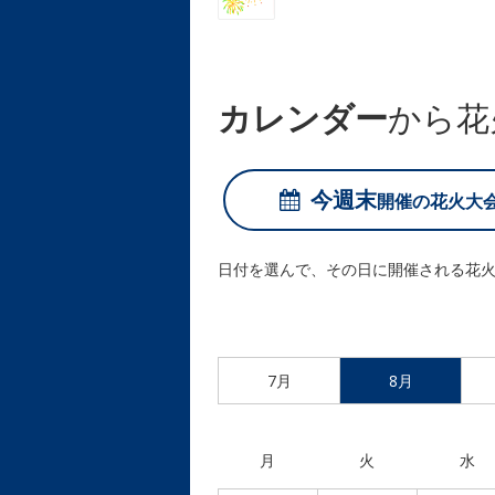
カレンダー
から花
今週末
開催の
花火大
日付を選んで、その日に開催される花
7月
8月
月
火
水