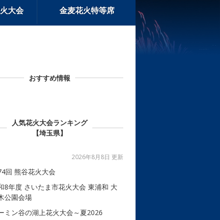
火大会
金麦花火特等席
おすすめ情報
人気花火大会ランキング
【埼玉県】
2026年8月8日 更新
74回 熊谷花火大会
和8年度 さいたま市花火大会 東浦和 大
木公園会場
ーミン谷の湖上花火大会～夏2026