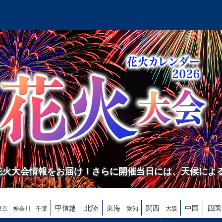
の花火大会情報をお届け！さらに開催当日には、天候によ
甲信越
北陸
東海
関西
中国
四国
東京
神奈川
千葉
愛知
大阪