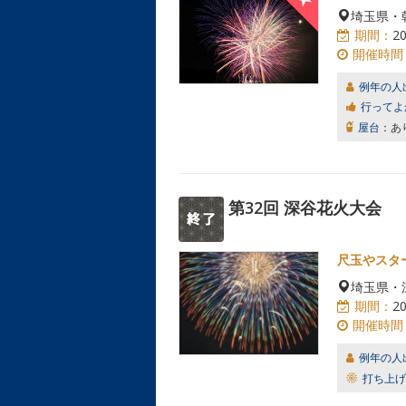
埼玉県・
期間：
2
開催時間
例年の人
行ってよ
屋台：
あ
第32回 深谷花火大会
尺玉やスタ
埼玉県・
期間：
2
開催時間
例年の人
打ち上げ