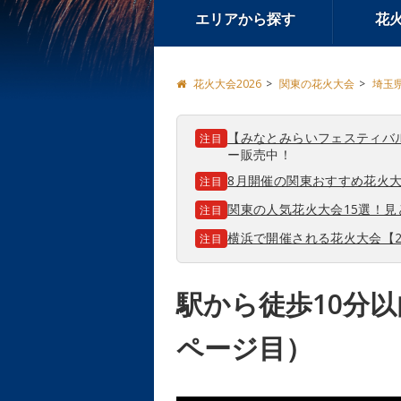
エリアから探す
花
花火大会2026
関東の花火大会
埼玉
【みなとみらいフェスティバ
注目
ー販売中！
8月開催の関東おすすめ花火大
注目
関東の人気花火大会15選！
注目
横浜で開催される花火大会【2
注目
駅から徒歩10分
ページ目）