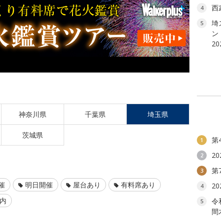
西
4
埼ス
5
ン
20
神奈川県
千葉県
埼玉県
茨城県
第
1
2
2
第
3
催
明日開催
屋台あり
有料席あり
2
4
以内
令
5
間