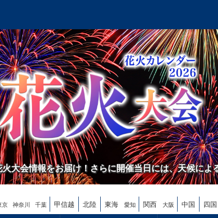
の花火大会情報をお届け！さらに開催当日には、天候によ
甲信越
北陸
東海
関西
中国
四国
東京
神奈川
千葉
愛知
大阪