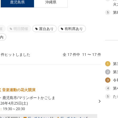
鹿児島県
沖縄県
火
第
5
催
明日開催
屋台あり
有料席あり
以内
件ヒットしました
全 17 件中 11 〜 17 件
第
1
第
2
令
3
第
4
く音楽連動の花火競演
た
5
・鹿児島市/マリンポートかごしま
026年4月25日(土)
：
19:30～20:30