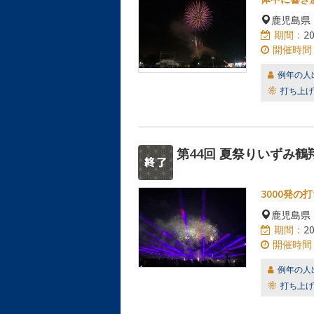
鹿児島県
期間：
2
開催時間
例年の人
打ち上げ
第44回 夏祭りいずみ
3000発
鹿児島県
期間：
2
開催時間
例年の人
打ち上げ