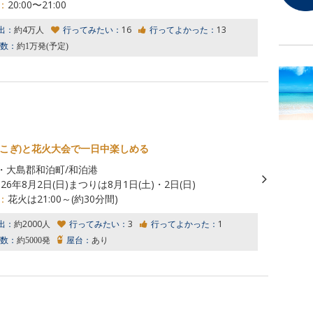
：
20:00〜21:00
出：
約4万人
行ってみたい：
16
行ってよかった：
13
数：
約1万発(予定)
舟こぎ)と花火大会で一日中楽しめる
・大島郡和泊町/和泊港
026年8月2日(日)まつりは8月1日(土)・2日(日)
：
花火は21:00～(約30分間)
出：
約2000人
行ってみたい：
3
行ってよかった：
1
数：
約5000発
屋台：
あり