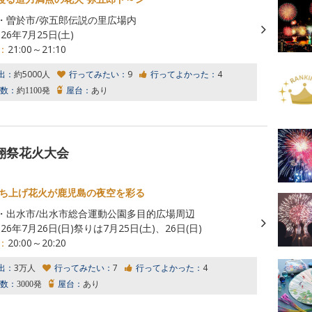
・曽於市/弥五郎伝説の里広場内
026年7月25日(土)
：
21:00～21:10
出：
約5000人
行ってみたい：
9
行ってよかった：
4
数：
約1100発
屋台：
あり
鶴翔祭花火大会
の打ち上げ花火が鹿児島の夜空を彩る
・出水市/出水市総合運動公園多目的広場周辺
026年7月26日(日)祭りは7月25日(土)、26日(日)
：
20:00～20:20
出：
3万人
行ってみたい：
7
行ってよかった：
4
数：
3000発
屋台：
あり