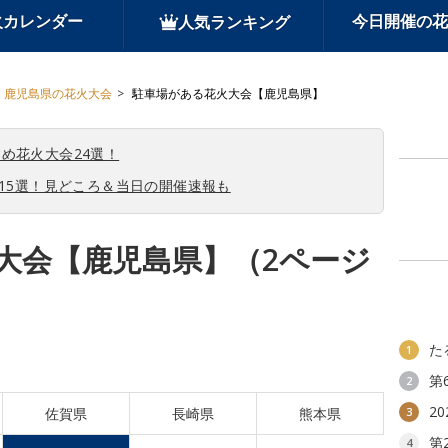
火カレンダー
今日開催の花
人気ランキング
鹿児島県の花火大会
駐車場がある花火大会【鹿児島県】
め花火大会24選！
会15選！見どころ＆当日の開催速報も
大会【鹿児島県】（2ページ
た
1
第
2
2
佐賀県
長崎県
熊本県
3
第
4