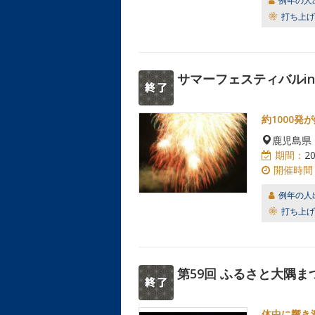
例年の人
打ち上げ
サマーフェスティバルi
約1000発
鹿児島県
期間：
2
開催時間
例年の人
打ち上げ
第59回 ふるさと大隅ま
体中に響き