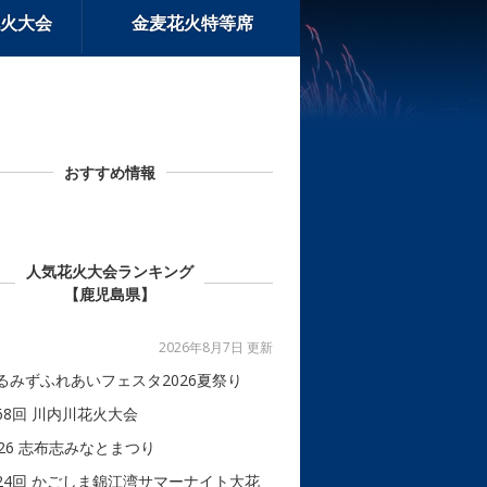
火大会
金麦花火特等席
おすすめ情報
人気花火大会ランキング
【鹿児島県】
2026年8月7日 更新
るみずふれあいフェスタ2026夏祭り
68回 川内川花火大会
026 志布志みなとまつり
24回 かごしま錦江湾サマーナイト大花