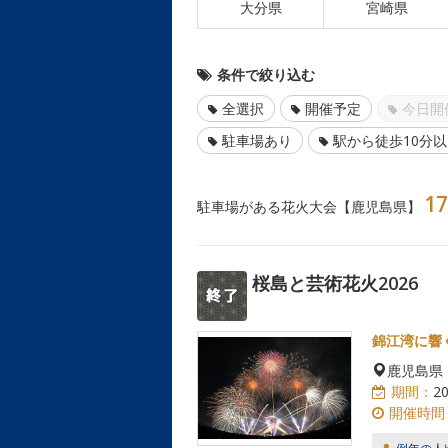
大分県
宮崎県
条件で絞り込む
全選択
開催予定
今日開
駐車場あり
駅から徒歩10分
17
駐車場がある花火大会【鹿児島県】
桜島と芸術花火2026
錦江湾に響
鹿児島県
期間：
2
開催時間