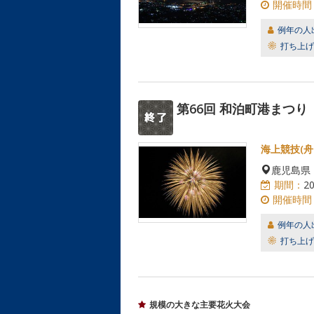
開催時間
例年の人
打ち上げ
第66回 和泊町港まつり
海上競技(
鹿児島県
期間：
2
開催時間
例年の人
打ち上げ
規模の大きな主要花火大会