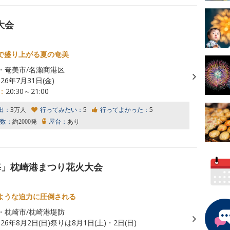
大会
で盛り上がる夏の奄美
・奄美市/名瀬商港区
026年7月31日(金)
：
20:30～21:00
出：
3万人
行ってみたい：
5
行ってよかった：
5
数：
約2000発
屋台：
あり
海」枕崎港まつり花火大会
ような迫力に圧倒される
・枕崎市/枕崎港堤防
026年8月2日(日)祭りは8月1日(土)・2日(日)