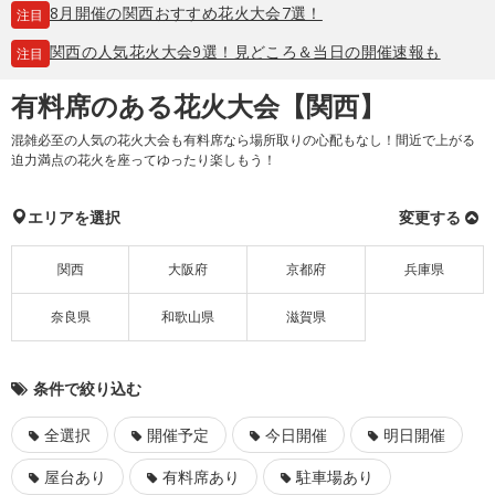
8月開催の関西おすすめ花火大会7選！
注目
関西の人気花火大会9選！見どころ＆当日の開催速報も
注目
有料席のある花火大会【関西】
混雑必至の人気の花火大会も有料席なら場所取りの心配もなし！間近で上がる
迫力満点の花火を座ってゆったり楽しもう！
エリアを選択
変更する
関西
大阪府
京都府
兵庫県
奈良県
和歌山県
滋賀県
条件で絞り込む
全選択
開催予定
今日開催
明日開催
屋台あり
有料席あり
駐車場あり