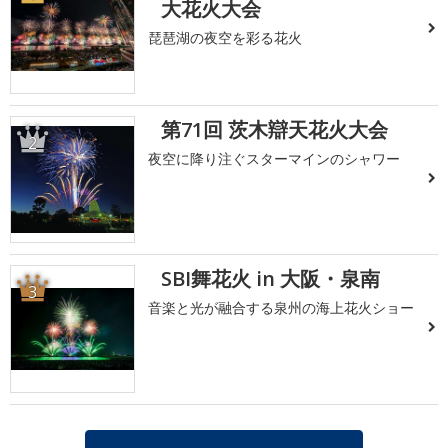
大花火大会
琵琶湖の夜空を彩る花火
第71回 茨木辯天花火大会
2
夜空に降り注ぐスターマインのシャワー
SBI舞花火 in 大阪・泉南
3
音楽と光が融合する泉州の海上花火ショー