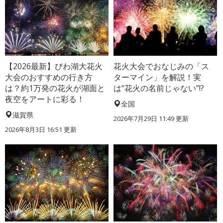
【2026最新】びわ湖大花火
花火大会でおなじみの「ス
大会のおすすめの行き方
ターマイン」を解説！実
は？約1万発の花火が湖面と
は“花火の名前じゃない”!?
夜空をアートに彩る！
全国
滋賀県
2026年7月29日 11:49 更新
2026年8月3日 16:51 更新