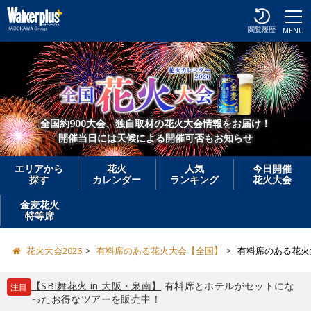
閲覧履歴
MENU
全国約900大会、独自取材の花火大会情報をお届け！
開催当日には天候による開催可否もお知らせ
エリアから
花火
人気
今日開催
探す
カレンダー
ランキング
花火大会
金麦花火
特等席
花火大会2026
有料席のある花火大会【全国】
有料席のある花火
【SBI舞花火 in 大阪・泉南】
有料席とホテルがセットにな
注目
ったお得なツアーを販売中！