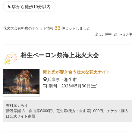
駅から徒歩10分以内
33
花火大会有料席のチケット情報
件ヒットしました
全 33 件中 21 〜 30 件
相生ペーロン祭海上花火大会
海と光が響き合う壮大な花火ナイト
兵庫県・相生市
期間：
2026年5月30日(土)
有料席：あり
階段席(前方・自由席)3000円、芝生席(後方・自由席)1000円。チケット購入
は公式サイト参照