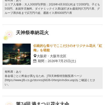
有料席：あり
エリア入場券：大人3000円(早割：2026年4月30日(木)まで2000円)、子ども
500円、未就学児無料。ダイナミックイス席(波打ぎわ最前列)1万円/1席、グ
ループ席(6名まで)2万円/1組、通路イス席6000円/1席
天神祭奉納花火
伝統的な祭りでここだけのオリジナル花火「紅
梅」を堪能
大阪府・大阪市北区
期間：
2026年7月25日(土)
有料席：あり
各会場ごとに料金が異なるため、JTB天神祭特別観覧席ページ
(https://www.jtb.co.jp/stores/j6638-0/tenjin/index.asp)をご確認くださ
い。
第74回 港まつり花火大会