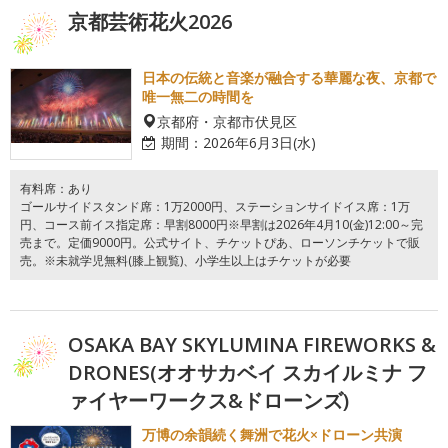
京都芸術花火2026
日本の伝統と音楽が融合する華麗な夜、京都で
唯一無二の時間を
京都府・京都市伏見区
期間：
2026年6月3日(水)
有料席：あり
ゴールサイドスタンド席：1万2000円、ステーションサイドイス席：1万
円、コース前イス指定席：早割8000円※早割は2026年4月10(金)12:00～完
売まで。定価9000円。公式サイト、チケットぴあ、ローソンチケットで販
売。※未就学児無料(膝上観覧)、小学生以上はチケットが必要
OSAKA BAY SKYLUMINA FIREWORKS &
DRONES(オオサカベイ スカイルミナ フ
ァイヤーワークス&ドローンズ)
万博の余韻続く舞洲で花火×ドローン共演