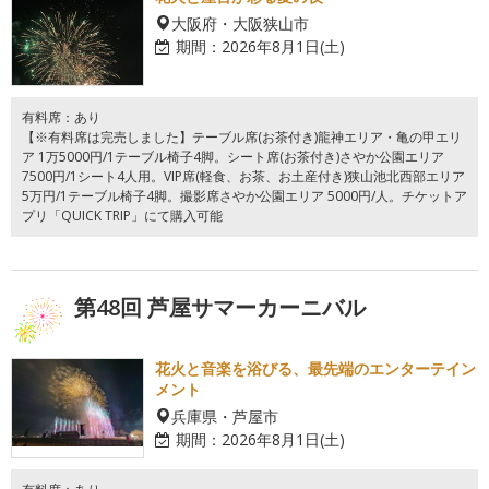
大阪府・大阪狭山市
期間：
2026年8月1日(土)
有料席：あり
【※有料席は完売しました】テーブル席(お茶付き)龍神エリア・亀の甲エリ
ア 1万5000円/1テーブル椅子4脚。シート席(お茶付き)さやか公園エリア
7500円/1シート4人用。VIP席(軽食、お茶、お土産付き)狭山池北西部エリア
5万円/1テーブル椅子4脚。撮影席さやか公園エリア 5000円/人。チケットア
プリ「QUICK TRIP」にて購入可能
第48回 芦屋サマーカーニバル
花火と音楽を浴びる、最先端のエンターテイン
メント
兵庫県・芦屋市
期間：
2026年8月1日(土)