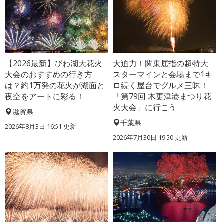
【2026最新】びわ湖大花火
大迫力！関東屈指の超特大
大会のおすすめの行き方
スターマインと会場まで1キ
は？約1万発の花火が湖面と
ロ続く屋台でグルメ三昧！
夜空をアートに彩る！
「第79回 木更津港まつり花
火大会」に行こう
滋賀県
千葉県
2026年8月3日 16:51 更新
2026年7月30日 19:50 更新