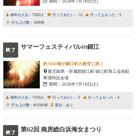
期間：
2026年7月18日(土)
例年の人出：
7000人
行ってみたい：
10
行ってよかった：
5
打ち上げ数：
3000発
サマーフェスティバルin錦江
約1000発が錦江町の夜空に咲く
鹿児島県・肝属郡錦江町/錦江町商工会前駐
車場特設会場
期間：
2026年7月18日(土)
例年の人出：
1500人
行ってみたい：
5
行ってよかった：
4
打ち上げ数：
約1000発
屋台：
あり
第62回 南房総白浜海女まつり