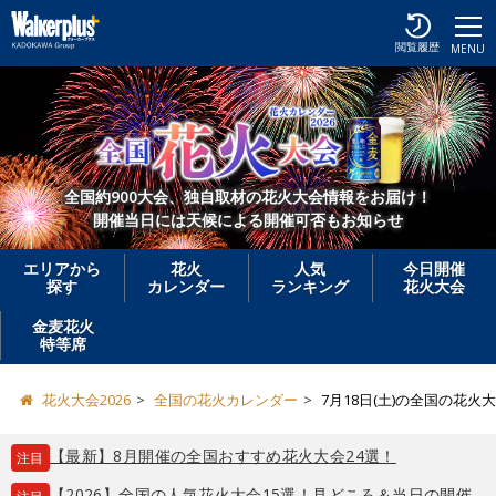
閲覧履歴
MENU
全国約900大会、独自取材の花火大会情報をお届け！
開催当日には天候による開催可否もお知らせ
エリアから
花火
人気
今日開催
探す
カレンダー
ランキング
花火大会
金麦花火
特等席
花火大会2026
全国の花火カレンダー
7月18日(土)の全国の花火
【最新】8月開催の全国おすすめ花火大会24選！
注目
【2026】全国の人気花火大会15選！見どころ＆当日の開催