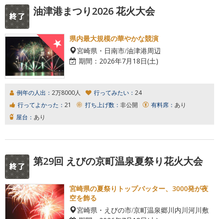
油津港まつり2026 花火大会
県内最大規模の華やかな競演
宮崎県・日南市/油津港周辺
期間：
2026年7月18日(土)
例年の人出：
2万8000人
行ってみたい：
24
行ってよかった：
21
打ち上げ数：
非公開
有料席：
あり
屋台：
あり
第29回 えびの京町温泉夏祭り花火大会
宮崎県の夏祭りトップバッター、3000発が夜
空を飾る
宮崎県・えびの市/京町温泉郷川内川河川敷