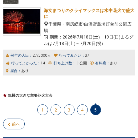
海女まつりのクライマックスは水中花火で盛大
に
千葉県・南房総市/白浜野島埼灯台前公園広
場
期間：
2026年7月18日(土)・19日(日)まるグ
ルは7月18日(土)～7月20日(祝)
例年の人出：
2万5000人
行ってみたい：
37
行ってよかった：
14
打ち上げ数：
非公開
有料席：
あり
屋台：
あり
規模の大きな主要花火大会
1
2
3
4
5
前へ