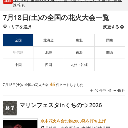
注目
速報も
7月18日(土)の全国の花火大会一覧
エリアを選択
変更する
全国
北海道
東北
関東
甲信越
北陸
東海
関西
中国
四国
九州・沖縄
46
7月18日(土)の全国の花火大会
件ヒットしました
全 46 件中 41 〜 46 件
マリンフェスタinくちのつ 2026
水中花火を含む約2000発を打ち上げ
長崎県・南島原市/口之津港緑地公園