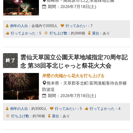
期間：
2026年7月18日(土)
例年の人出：
会場内で3000人
行ってみたい：
7
行ってよかった：
5
打ち上げ数：
約2000発
屋台：
あり
雲仙天草国立公園天草地域指定70周年記
念 第38回苓北じゃっと祭花火大会
岸壁の先端から花火を打ち上げる
熊本県・天草郡苓北町/富岡港船客待合所横
防波堤
期間：
2026年7月18日(土)
例年の人出：
約3000人
行ってみたい：
5
行ってよかった：
4
打ち上げ数：
約700発
屋台：
あり