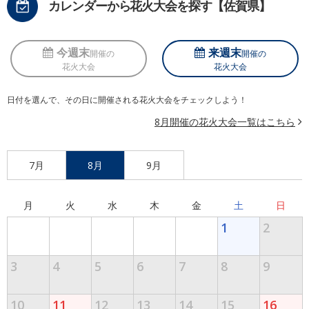
カレンダーから花火大会を探す【佐賀県】
今週末
来週末
開催の
開催の
花火大会
花火大会
日付を選んで、その日に開催される花火大会をチェックしよう！
8月開催の花火大会一覧はこちら
7月
8月
9月
月
火
水
木
金
土
日
1
2
3
4
5
6
7
8
9
10
11
12
13
14
15
16