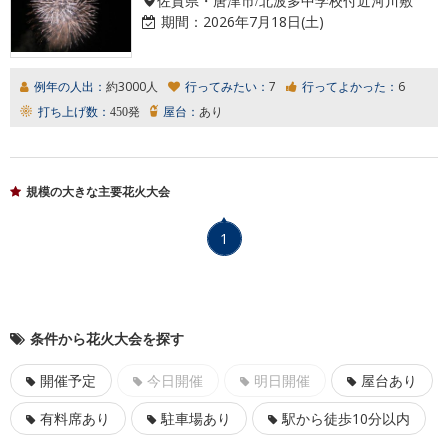
期間：
2026年7月18日(土)
例年の人出：
約3000人
行ってみたい：
7
行ってよかった：
6
打ち上げ数：
450発
屋台：
あり
規模の大きな主要花火大会
1
条件から花火大会を探す
開催予定
今日開催
明日開催
屋台あり
有料席あり
駐車場あり
駅から徒歩10分以内