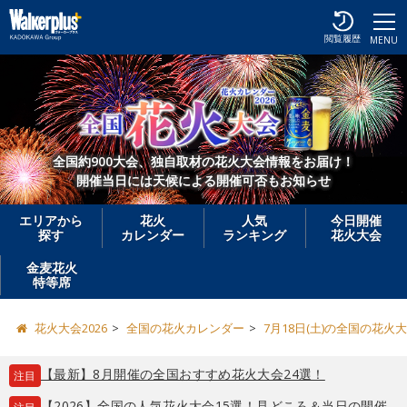
閲覧履歴
MENU
全国約900大会、独自取材の花火大会情報をお届け！
開催当日には天候による開催可否もお知らせ
エリアから
花火
人気
今日開催
探す
カレンダー
ランキング
花火大会
金麦花火
特等席
花火大会2026
全国の花火カレンダー
7月18日(土)の全国の花火
【最新】8月開催の全国おすすめ花火大会24選！
注目
【2026】全国の人気花火大会15選！見どころ＆当日の開催