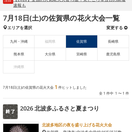
注目
速報も
7月18日(土)の佐賀県の花火大会一覧
エリアを選択
変更する
九州・沖縄
福岡県
佐賀県
長崎県
熊本県
大分県
宮崎県
鹿児島県
沖縄県
1
7月18日(土)の佐賀県の花火大会
件ヒットしました
全 1 件中 1 〜 1 件
2026 北波多ふるさと夏まつり
北波多地区の夜を盛り上げる花火大会
佐賀県・唐津市/北波多中学校付近河川敷