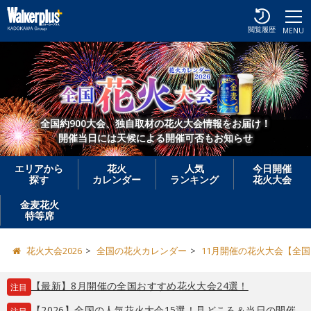
閲覧履歴
MENU
全国約900大会、独自取材の花火大会情報をお届け！
開催当日には天候による開催可否もお知らせ
エリアから
花火
人気
今日開催
探す
カレンダー
ランキング
花火大会
金麦花火
特等席
花火大会2026
全国の花火カレンダー
11月開催の花火大会【全国
【最新】8月開催の全国おすすめ花火大会24選！
注目
【2026】全国の人気花火大会15選！見どころ＆当日の開催