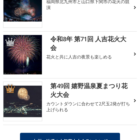
福岡県北九州市と山口県下関市の花火の競
演
令和8年 第71回 人吉花火大
2
会
花火と共に人吉の夜景も楽しめる
第49回 嬉野温泉夏まつり花
3
火大会
カウントダウンに合わせて2尺玉2発が打ち
上げられる