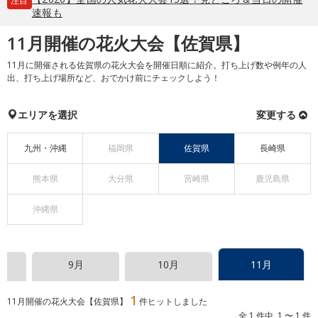
注目
速報も
11月開催の花火大会【佐賀県】
11月に開催される佐賀県の花火大会を開催日順に紹介。打ち上げ数や例年の人
出、打ち上げ場所など、おでかけ前にチェックしよう！
エリアを選択
変更する
九州・沖縄
福岡県
佐賀県
長崎県
熊本県
大分県
宮崎県
鹿児島県
沖縄県
9月
10月
11月
1
11月開催の花火大会【佐賀県】
件ヒットしました
全 1 件中 1 〜 1 件