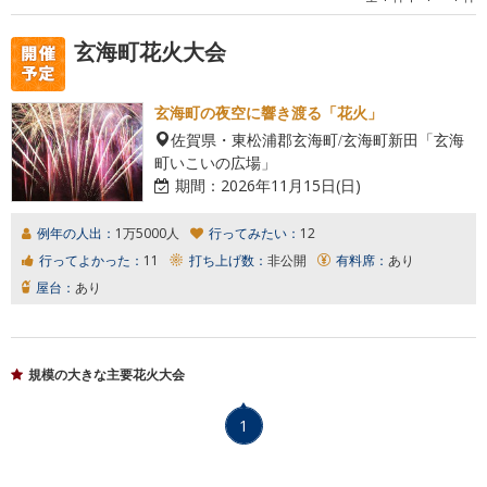
玄海町花火大会
玄海町の夜空に響き渡る「花火」
佐賀県・東松浦郡玄海町/玄海町新田「玄海
町いこいの広場」
期間：
2026年11月15日(日)
例年の人出：
1万5000人
行ってみたい：
12
行ってよかった：
11
打ち上げ数：
非公開
有料席：
あり
屋台：
あり
規模の大きな主要花火大会
1