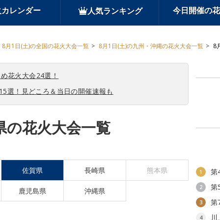
火カレンダー
今日開催の花
人気ランキング
8月1日(土)の全国の花火大会一覧
8月1日(土)の九州・沖縄の花火大会一覧
8
め花火大会24選！
会15選！見どころ＆当日の開催速報も
賀県の花火大会一覧
佐賀県
長崎県
熊本県
第
1
第
2
鹿児島県
沖縄県
第
3
川
4