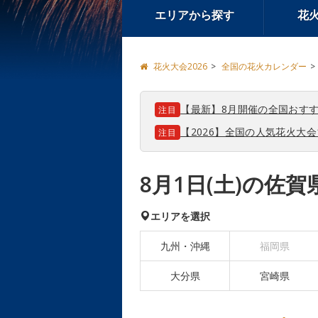
エリアから探す
花
花火大会2026
全国の花火カレンダー
【最新】8月開催の全国おすす
注目
【2026】全国の人気花火大
注目
8月1日(土)の佐
エリアを選択
九州・沖縄
福岡県
大分県
宮崎県