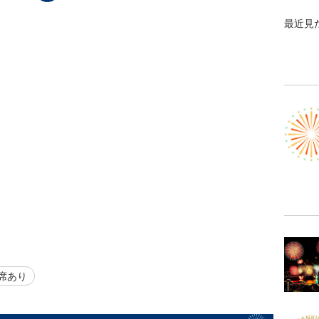
最近見
席あり