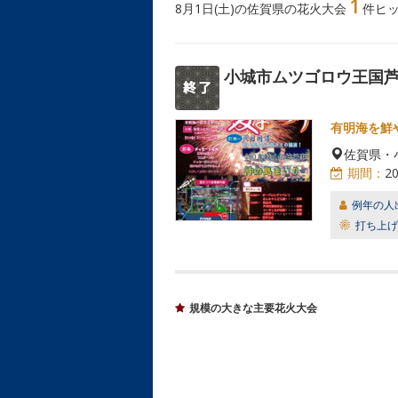
1
8月1日(土)の佐賀県の花火大会
件ヒ
小城市ムツゴロウ王国
有明海を鮮
佐賀県・
期間：
2
例年の人
打ち上げ
規模の大きな主要花火大会