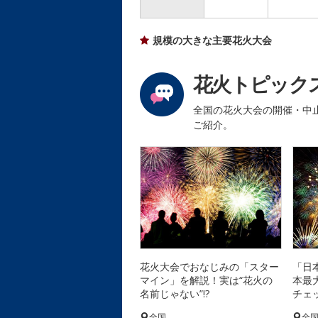
規模の大きな主要花火大会
花火トピック
全国の花火大会の開催・中
ご紹介。
花火大会でおなじみの「スター
「日
マイン」を解説！実は“花火の
本最
名前じゃない”!?
チェ
全国
全