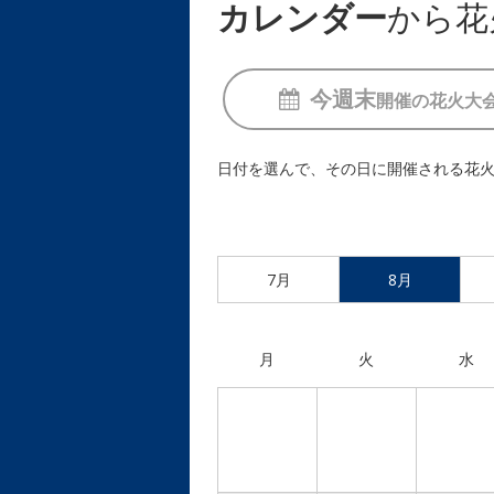
カレンダー
から花
今週末
開催の
花火大
日付を選んで、その日に開催される花
7月
8月
月
火
水