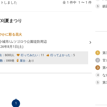
ットしました
全 1 件中 1 〜 1 件
鎮
5
芦刈夏まつり
やかに彩る花火
小城市/ムツゴロウ公園堤防周辺
026年8月1日(土)
第
1
出：
8000人
行ってみたい：
11
行ってよかった：
5
甘
2
数：
1000発
屋台：
あり
第
3
な
4
第
5
1