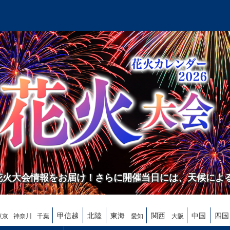
の花火大会情報をお届け！さらに開催当日には、天候によ
甲信越
北陸
東海
関西
中国
四国
東京
神奈川
千葉
愛知
大阪