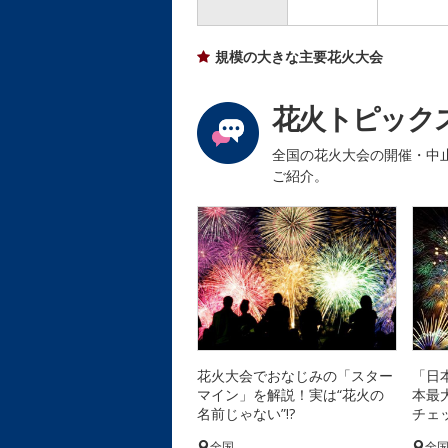
規模の大きな主要花火大会
花火トピック
全国の花火大会の開催・中
ご紹介。
花火大会でおなじみの「スター
「日
マイン」を解説！実は“花火の
本最
名前じゃない”!?
チェ
全国
全