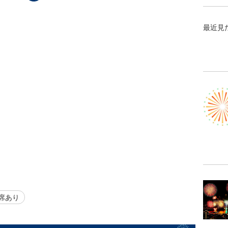
最近見
席あり