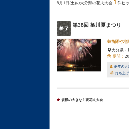
1
8月1日(土)の大分県の花火大会
件ヒ
第38回 亀川夏まつり
鼓笛隊や地
大分県・
期間：
2
例年の人
打ち上げ
規模の大きな主要花火大会