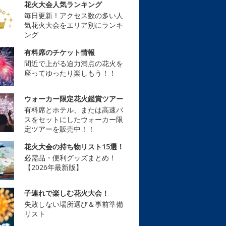
花火大会人気ランキング
毎日更新！アクセス数の多い人
気花火大会をエリア別にランキ
ング
有料席のチケット情報
間近で上がる迫力満点の花火を
座ってゆったり楽しもう！！
ウォーカー限定花火鑑賞ツアー
有料席とホテル、または高速バ
スをセットにしたウォーカー限
定ツアーを販売中！！
花火大会の持ち物リスト15選！
必需品・便利グッズまとめ！
【2026年最新版】
子連れで楽しむ花火大会！
失敗しない場所選び＆事前準備
リスト