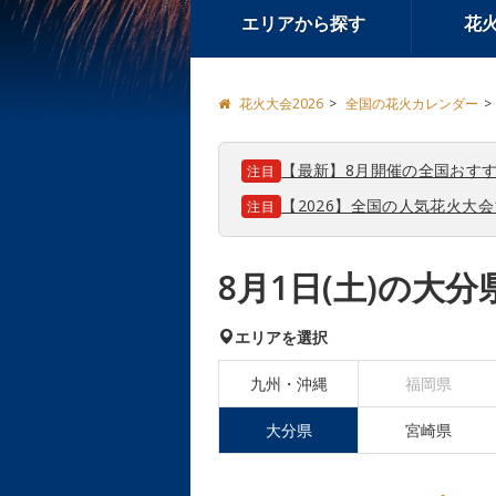
エリアから探す
花
花火大会2026
全国の花火カレンダー
【最新】8月開催の全国おすす
注目
【2026】全国の人気花火大
注目
8月1日(土)の大
エリアを選択
九州・沖縄
福岡県
大分県
宮崎県