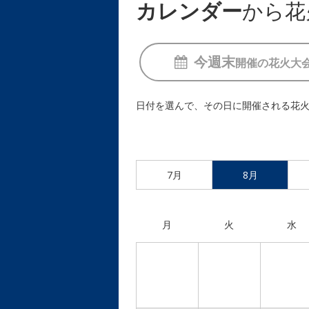
カレンダー
から花
今週末
開催の
花火大
日付を選んで、その日に開催される花
7月
8月
月
火
水