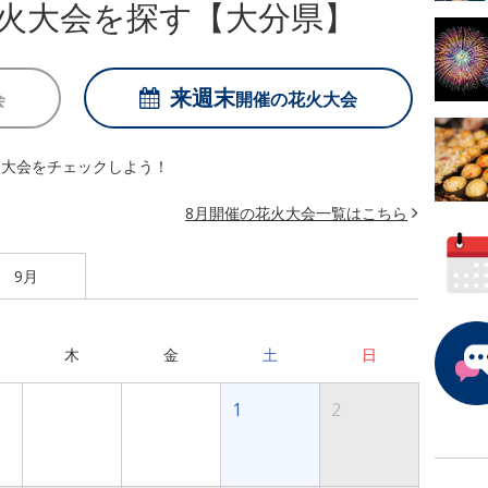
火大会を探す【大分県】
来週末
会
開催の
花火大会
火大会をチェックしよう！
8月開催の花火大会一覧はこちら
9月
木
金
土
日
1
2