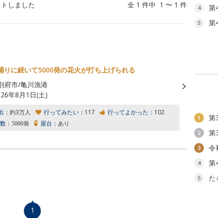
ットしました
全 1 件中 1 〜 1 件
第
4
第
5
踊りに続いて5000発の花火が打ち上げられる
別府市/亀川漁港
026年8月1日(土)
出：
約3万人
行ってみたい：
117
行ってよかった：
102
第
1
数：
5000発
屋台：
あり
第
2
令
3
第
4
た
5
1