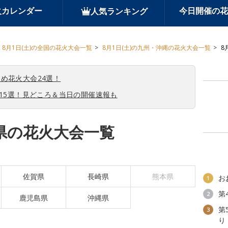
火カレンダー
今日開催の花
人気ランキング
8月1日(土)の全国の花火大会一覧
8月1日(土)の九州・沖縄の花火大会一覧
8
め花火大会24選！
会15選！見どころ＆当日の開催速報も
分県の花火大会一覧
佐賀県
長崎県
熊本県
お
1
第
2
鹿児島県
沖縄県
第
3
り