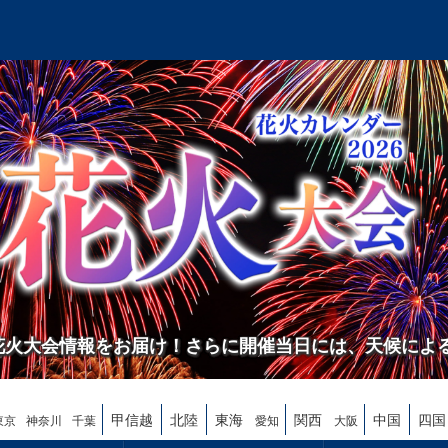
の花火大会情報をお届け！さらに開催当日には、天候によ
甲信越
北陸
東海
関西
中国
四国
東京
神奈川
千葉
愛知
大阪