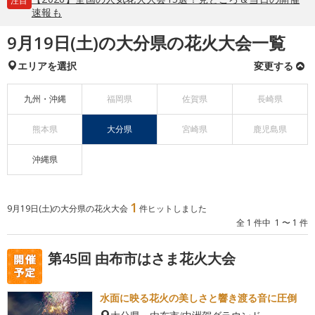
注目
速報も
9月19日(土)の大分県の花火大会一覧
エリアを選択
変更する
九州・沖縄
福岡県
佐賀県
長崎県
熊本県
大分県
宮崎県
鹿児島県
沖縄県
1
9月19日(土)の大分県の花火大会
件ヒットしました
全 1 件中 1 〜 1 件
第45回 由布市はさま花火大会
水面に映る花火の美しさと響き渡る音に圧倒
大分県・由布市/中洲賀グラウンド