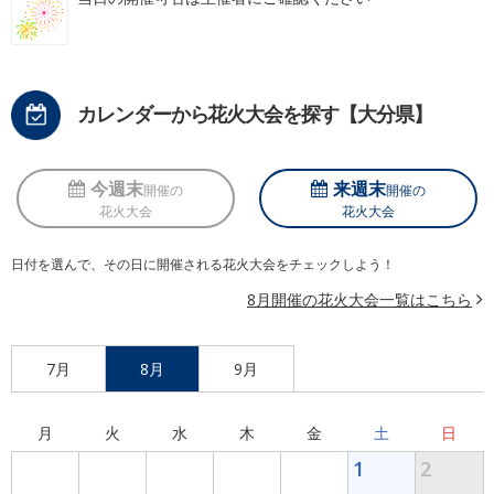
カレンダーから花火大会を探す【大分県】
今週末
来週末
開催の
開催の
花火大会
花火大会
日付を選んで、その日に開催される花火大会をチェックしよう！
8月開催の花火大会一覧はこちら
7月
8月
9月
月
火
水
木
金
土
日
1
2