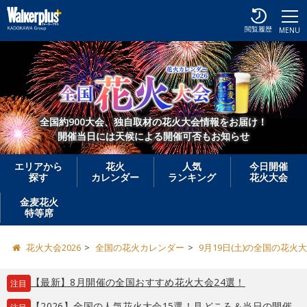
閲覧履歴
MENU
全国約900大会、独自取材の花火大会情報をお届け！
開催当日には天候による開催可否もお知らせ
エリアから
花火
人気
今日開催
探す
カレンダー
ランキング
花火大会
金麦花火
特等席
花火大会2026
全国の花火カレンダー
9月19日(土)の全国の花火
【最新】8月開催の全国おすすめ花火大会24選！
注目
【2026】全国の人気花火大会15選！見どころ＆当日の開催