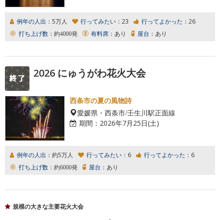
例年の人出：
5万人
行ってみたい：
23
行ってよかった：
26
打ち上げ数：
約4000発
有料席：
あり
屋台：
あり
2026 にゅうがわ花火大会
西条市の夏の風物詩
愛媛県・西条市/壬生川駅正面線
期間：
2026年7月25日(土)
例年の人出：
約5万人
行ってみたい：
6
行ってよかった：
6
打ち上げ数：
約6000発
屋台：
あり
規模の大きな主要花火大会