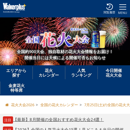
閲覧履歴
MENU
全国約900大会、独自取材の花火大会情報をお届け！
開催当日には天候による開催可否もお知らせ
エリアから
花火
人気
今日開催
探す
カレンダー
ランキング
花火大会
金麦花火
特等席
花火大会2026
全国の花火カレンダー
7月25日(土)の全国の花火
【最新】8月開催の全国おすすめ花火大会24選！
注目
【2026】全国の人気花火大会15選！見どころ＆当日の開催