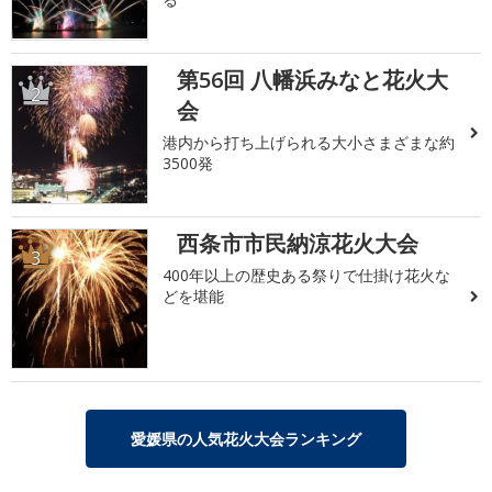
第56回 八幡浜みなと花火大
2
会
港内から打ち上げられる大小さまざまな約
3500発
西条市市民納涼花火大会
3
400年以上の歴史ある祭りで仕掛け花火な
どを堪能
愛媛県の人気花火大会ランキング