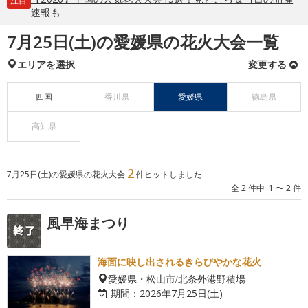
注目
速報も
7月25日(土)の愛媛県の花火大会一覧
エリアを選択
変更する
四国
香川県
愛媛県
徳島県
高知県
2
7月25日(土)の愛媛県の花火大会
件ヒットしました
全 2 件中 1 〜 2 件
風早海まつり
海面に映し出されるきらびやかな花火
愛媛県・松山市/北条外港野積場
期間：
2026年7月25日(土)