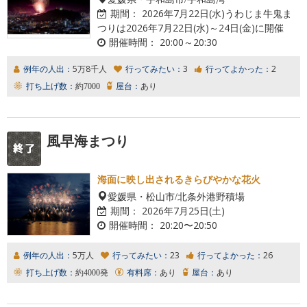
期間：
2026年7月22日(水)うわじま牛鬼ま
つりは2026年7月22日(水)～24日(金)に開催
開催時間：
20:00～20:30
例年の人出：
5万8千人
行ってみたい：
3
行ってよかった：
2
打ち上げ数：
約7000
屋台：
あり
風早海まつり
海面に映し出されるきらびやかな花火
愛媛県・松山市/北条外港野積場
期間：
2026年7月25日(土)
開催時間：
20:20〜20:50
例年の人出：
5万人
行ってみたい：
23
行ってよかった：
26
打ち上げ数：
約4000発
有料席：
あり
屋台：
あり