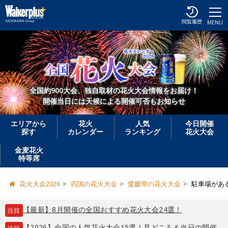
閲覧履歴
MENU
全国約900大会、独自取材の花火大会情報をお届け！
開催当日には天候による開催可否もお知らせ
エリアから
花火
人気
今日開催
探す
カレンダー
ランキング
花火大会
金麦花火
特等席
花火大会2026
四国の花火大会
愛媛県の花火大会
駐車場があ
【最新】8月開催の全国おすすめ花火大会24選！
注目
【2026】全国の人気花火大会15選！見どころ＆当日の開催