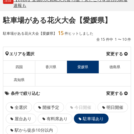
注目
速報も
駐車場がある花火大会【愛媛県】
15
駐車場がある花火大会【愛媛県】
件ヒットしました
全 15 件中 1 〜 10 件
エリアを選択
変更する
四国
香川県
愛媛県
徳島県
高知県
条件で絞り込む
変更する
全選択
開催予定
今日開催
明日開催
屋台あり
有料席あり
駐車場あり
駅から徒歩10分以内