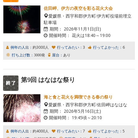
佐田岬、伊方の夜空を彩る花火大会
愛媛県・西宇和郡伊方町/伊方町役場前埋立
駐車場
期間：
2026年11月1日(日)
開催時間：
花火は18:40～19:00
例年の人出：
約3000人
行ってみたい：
3
行ってよかった：
6
打ち上げ数：
3000発
屋台：
あり
第9回 はなはな祭り
海と食と花火を満喫できる春の祭り
愛媛県・西宇和郡伊方町/佐田岬はなはな
期間：
2026年5月16日(土)
開催時間：
19:45頃～20:10
例年の人出：
約4000人
行ってみたい：
7
行ってよかった：
5