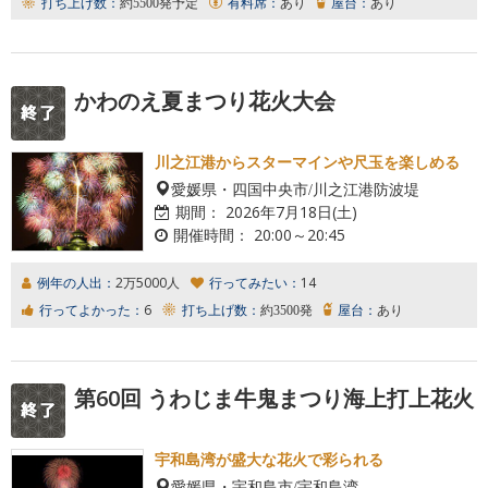
打ち上げ数：
約5500発予定
有料席：
あり
屋台：
あり
かわのえ夏まつり花火大会
川之江港からスターマインや尺玉を楽しめる
愛媛県・四国中央市/川之江港防波堤
期間：
2026年7月18日(土)
開催時間：
20:00～20:45
例年の人出：
2万5000人
行ってみたい：
14
行ってよかった：
6
打ち上げ数：
約3500発
屋台：
あり
第60回 うわじま牛鬼まつり海上打上花火
宇和島湾が盛大な花火で彩られる
愛媛県・宇和島市/宇和島湾