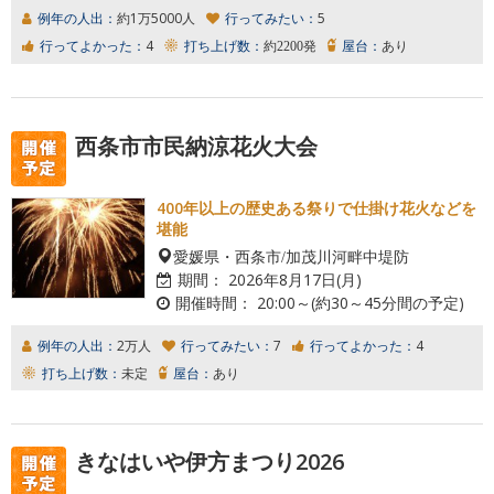
例年の人出：
約1万5000人
行ってみたい：
5
行ってよかった：
4
打ち上げ数：
約2200発
屋台：
あり
西条市市民納涼花火大会
400年以上の歴史ある祭りで仕掛け花火などを
堪能
愛媛県・西条市/加茂川河畔中堤防
期間：
2026年8月17日(月)
開催時間：
20:00～(約30～45分間の予定)
例年の人出：
2万人
行ってみたい：
7
行ってよかった：
4
打ち上げ数：
未定
屋台：
あり
きなはいや伊方まつり2026