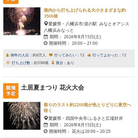
港内から打ち上げられる大小さまざまな約
3500発
愛媛県・八幡浜市/道の駅 みなとオアシス
八幡浜みなっと
期間：
2026年8月15日(土)
開催時間：
20:00～21:00
例年の人出：
約6万人
行ってみたい：
12
行ってよかった：
12
打ち上げ数：
約3500発
屋台：
あり
土居夏まつり 花火大会
祭りのラスト約2200発が色とりどりに夜空へ
咲く
愛媛県・四国中央市/ふるさと広場対岸
期間：
2026年8月15日(土)
開催時間：
花火は20:00～20:25