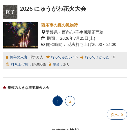
2026 にゅうがわ花火大会
西条市の夏の風物詩
愛媛県・西条市/壬生川駅正面線
期間：
2026年7月25日(土)
開催時間：
花火打ち上げ20:00～21:00
例年の人出：
約5万人
行ってみたい：
6
行ってよかった：
6
打ち上げ数：
約6000発
屋台：
あり
規模の大きな主要花火大会
1
2
次へ