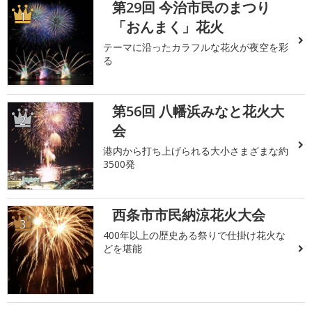
第29回 今治市民のまつり
1
「おんまく」花火
テーマに沿ったカラフルな花火が夜空を彩
る
第56回 八幡浜みなと花火大
2
会
港内から打ち上げられる大小さまざまな約
3500発
西条市市民納涼花火大会
3
400年以上の歴史ある祭りで仕掛け花火な
どを堪能