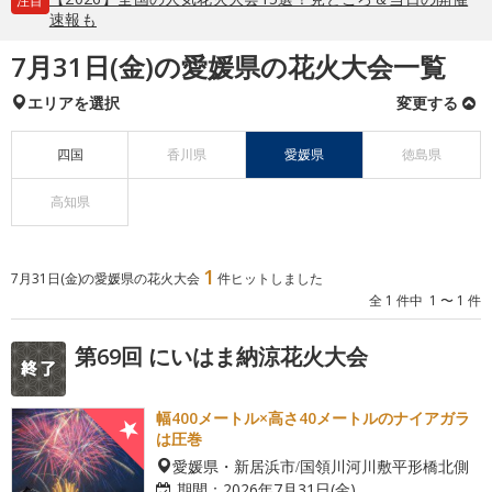
注目
速報も
7月31日(金)の愛媛県の花火大会一覧
エリアを選択
変更する
四国
香川県
愛媛県
徳島県
高知県
1
7月31日(金)の愛媛県の花火大会
件ヒットしました
全 1 件中 1 〜 1 件
第69回 にいはま納涼花火大会
幅400メートル×高さ40メートルのナイアガラ
は圧巻
愛媛県・新居浜市/国領川河川敷平形橋北側
期間：
2026年7月31日(金)