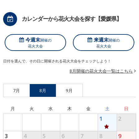
カレンダーから花火大会を探す【愛媛県】
今週末
来週末
開催の
開催の
花火大会
花火大会
日付を選んで、その日に開催される花火大会をチェックしよう！
8月開催の花火大会一覧はこちら
7月
8月
9月
月
火
水
木
金
土
日
1
2
3
4
5
6
7
8
9