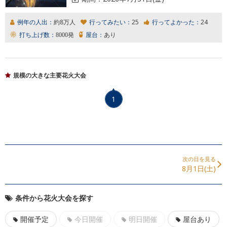
例年の人出：
約8万人
行ってみたい：
25
行ってよかった：
24
打ち上げ数：
8000発
屋台：
あり
規模の大きな主要花火大会
1
次の日を見る
8月1日(土)
条件から花火大会を探す
開催予定
今日開催
明日開催
屋台あり