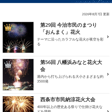
2026年8月7日 更新
第29回 今治市民のまつり
1
「おんまく」花火
テーマに沿ったカラフルな花火が夜空を彩
る
第56回 八幡浜みなと花火大
2
会
港内から打ち上げられる大小さまざまな約
3500発
西条市市民納涼花火大会
3
400年以上の歴史ある祭りで仕掛け花火な
どを堪能