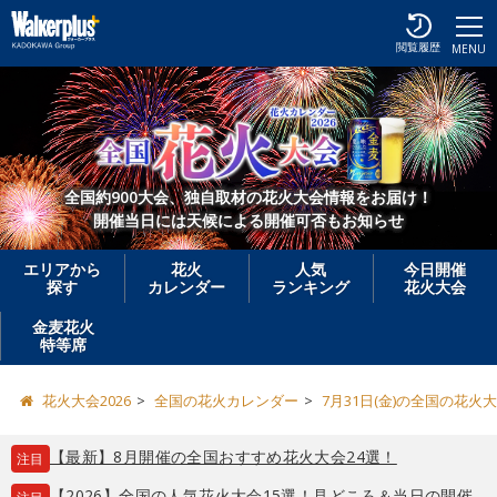
閲覧履歴
MENU
全国約900大会、独自取材の花火大会情報をお届け！
開催当日には天候による開催可否もお知らせ
エリアから
花火
人気
今日開催
探す
カレンダー
ランキング
花火大会
金麦花火
特等席
花火大会2026
全国の花火カレンダー
7月31日(金)の全国の花火
【最新】8月開催の全国おすすめ花火大会24選！
注目
【2026】全国の人気花火大会15選！見どころ＆当日の開催