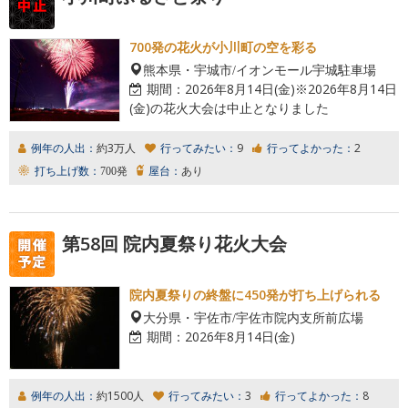
700発の花火が小川町の空を彩る
熊本県・宇城市/イオンモール宇城駐車場
期間：
2026年8月14日(金)※2026年8月14日
(金)の花火大会は中止となりました
例年の人出：
約3万人
行ってみたい：
9
行ってよかった：
2
打ち上げ数：
700発
屋台：
あり
第58回 院内夏祭り花火大会
院内夏祭りの終盤に450発が打ち上げられる
大分県・宇佐市/宇佐市院内支所前広場
期間：
2026年8月14日(金)
例年の人出：
約1500人
行ってみたい：
3
行ってよかった：
8