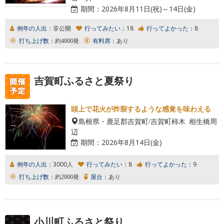
期間：
2026年8月11日(祝)～14日(金)
例年の人出：
非公開
行ってみたい：
18
行ってよかった：
8
打ち上げ数：
約4000発
有料席：
あり
吉賀町ふるさと夏祭り
頭上で花火が炸裂するような感覚を味わえる
島根県・鹿足郡吉賀町/吉賀町柿木 相生橋周
辺
期間：
2026年8月14日(金)
例年の人出：
3000人
行ってみたい：
8
行ってよかった：
9
打ち上げ数：
約2000発
屋台：
あり
小川町ふるさと祭り