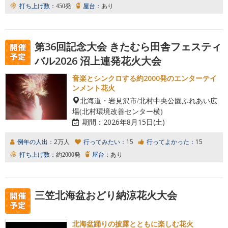
打ち上げ数：
450発
屋台：
あり
第36回記念大会 きたむら田舎フェスティ
バル2026 沼上連発花火大会
音楽とシンクロする約2000発のエンターテイ
ンメント花火
北海道・岩見沢市/北村中央公園ふれあい広
場(北村環境改善センター横)
期間：
2026年8月15日(土)
例年の人出：
2万人
行ってみたい：
15
行ってよかった：
15
打ち上げ数：
約2000発
屋台：
あり
三笠北海盆おどり納涼花火大会
北海盆踊りの披露とともに楽しむ花火