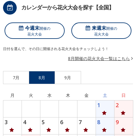
カレンダーから花火大会を探す【全国】
今週末
来週末
開催の
開催の
花火大会
花火大会
日付を選んで、その日に開催される花火大会をチェックしよう！
8月開催の花火大会一覧はこちら
7月
8月
9月
月
火
水
木
金
土
日
1
2
3
4
5
6
7
8
9