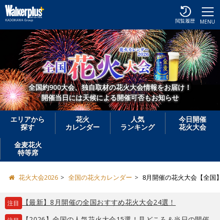
閲覧履歴
MENU
全国約900大会、独自取材の花火大会情報をお届け！
開催当日には天候による開催可否もお知らせ
エリアから
花火
人気
今日開催
探す
カレンダー
ランキング
花火大会
金麦花火
特等席
花火大会2026
全国の花火カレンダー
8月開催の花火大会【全国
【最新】8月開催の全国おすすめ花火大会24選！
注目
【2026】全国の人気花火大会15選！見どころ＆当日の開催