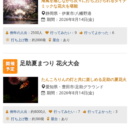
海風を感じながら次々に打ち上げられるダイナ
ミックな花火を堪能
静岡県・伊東市/八幡野港
期間：
2026年8月14日(金)
例年の人出：
2500人
行ってみたい：
9
行ってよかった：
6
打ち上げ数：
約2000発
屋台：
あり
足助夏まつり 花火大会
たんころりんの灯と共に楽しめる足助の夏花火
愛知県・豊田市/足助グラウンド
期間：
2026年8月14日(金)
例年の人出：
約8000人
行ってみたい：
7
行ってよかった：
3
打ち上げ数：
約300発
屋台：
あり