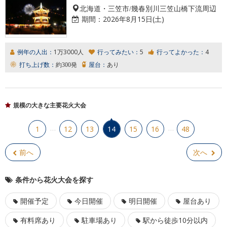
北海道・三笠市/幾春別川三笠山橋下流周辺
期間：
2026年8月15日(土)
例年の人出：
1万3000人
行ってみたい：
5
行ってよかった：
4
打ち上げ数：
約300発
屋台：
あり
規模の大きな主要花火大会
…
…
1
12
13
14
15
16
48
前へ
次へ
条件から花火大会を探す
開催予定
今日開催
明日開催
屋台あり
有料席あり
駐車場あり
駅から徒歩10分以内