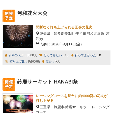
河和花火大会
間断なく打ち上げられる圧巻の花火
愛知県・知多郡美浜町/美浜町河和北屋敷 河
和港
期間：
2026年8月14日(金)
例年の人出：
3000人
行ってみたい：
16
行ってよかった：
8
打ち上げ数：
約1000発
屋台：
あり
鈴鹿サーキット HANABI祭
レーシングコースを舞台に約4000発の花火が
打ち上がる
三重県・鈴鹿市/鈴鹿サーキット レーシング
コース