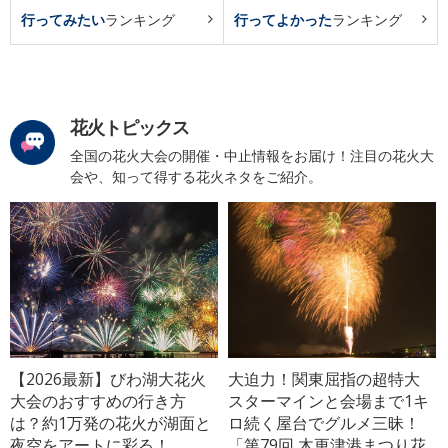
行ってみたい
ランキング
行ってよかった
ランキング
花火トピックス
全国の花火大会の開催・中止情報をお届け！注目の花火大
会や、知って得する花火ネタをご紹介。
【2026最新】びわ湖大花火
大迫力！関東屈指の超特大
大会のおすすめの行き方
スターマインと会場まで1キ
は？約1万発の花火が湖面と
ロ続く屋台でグルメ三昧！
夜空をアートに彩る！
「第79回 木更津港まつり花