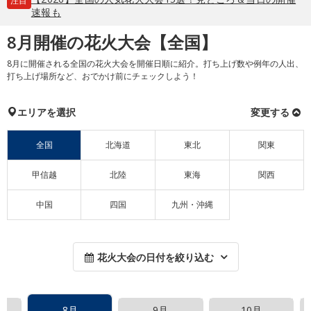
注目
速報も
8月開催の花火大会【全国】
8月に開催される全国の花火大会を開催日順に紹介。打ち上げ数や例年の人出、
打ち上げ場所など、おでかけ前にチェックしよう！
エリアを選択
変更する
全国
北海道
東北
関東
甲信越
北陸
東海
関西
中国
四国
九州・沖縄
花火大会の日付を絞り込む
8月
9月
10月