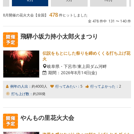
478
8月開催の花火大会【全国】
件ヒットしました
全 478 件中 131 〜 140 件
飛騨小坂力持小太郎火まつり
伝説をもとにした祭りを締めくくる打ち上げ花
火
岐阜県・下呂市/東上田ダム河畔
期間：
2026年8月14日(金)
例年の人出：
約4000人
行ってみたい：
5
行ってよかった：
2
打ち上げ数：
約200発
やんもの里花火大会