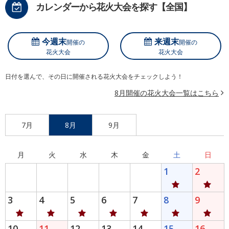
カレンダーから花火大会を探す【全国】
今週末
来週末
開催の
開催の
花火大会
花火大会
日付を選んで、その日に開催される花火大会をチェックしよう！
8月開催の花火大会一覧はこちら
7月
8月
9月
月
火
水
木
金
土
日
1
2
3
4
5
6
7
8
9
10
11
12
13
14
15
16