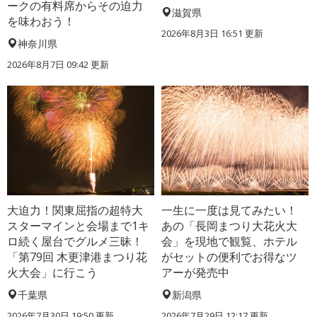
ークの有料席からその迫力
滋賀県
を味わおう！
2026年8月3日 16:51 更新
神奈川県
2026年8月7日 09:42 更新
大迫力！関東屈指の超特大
一生に一度は見てみたい！
スターマインと会場まで1キ
あの「長岡まつり大花火大
ロ続く屋台でグルメ三昧！
会」を現地で観覧、ホテル
「第79回 木更津港まつり花
がセットの便利でお得なツ
火大会」に行こう
アーが発売中
千葉県
新潟県
2026年7月30日 19:50 更新
2026年7月29日 12:17 更新