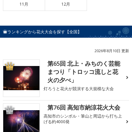
11月
12月
ランキングから花火大会を探す【全国】
2026年8月10日 更新
第65回 北上・みちのく芸能
1
まつり「トロッコ流しと花
火の夕べ」
灯ろうと花火が競演する大規模な大会
第76回 高知市納涼花火大会
2
高知市のシンボル・筆山と周辺から打ち上
げる約4000発