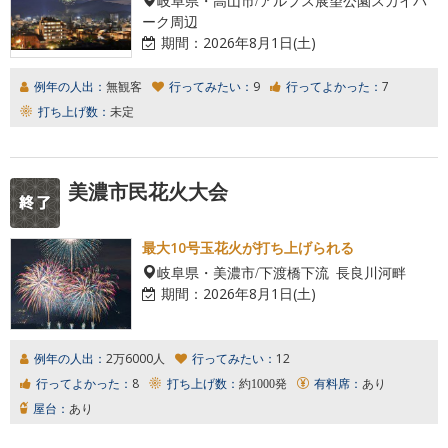
ーク周辺
期間：
2026年8月1日(土)
例年の人出：
無観客
行ってみたい：
9
行ってよかった：
7
打ち上げ数：
未定
美濃市民花火大会
最大10号玉花火が打ち上げられる
岐阜県・美濃市/下渡橋下流 長良川河畔
期間：
2026年8月1日(土)
例年の人出：
2万6000人
行ってみたい：
12
行ってよかった：
8
打ち上げ数：
約1000発
有料席：
あり
屋台：
あり