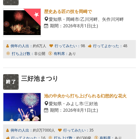
歴史ある匠の技を岡崎で
愛知県・岡崎市/乙川河畔、矢作川河畔
期間：
2026年8月1日(土)
例年の人出：
約6万人
行ってみたい：
98
行ってよかった：
48
打ち上げ数：
非公開
有料席：
あり
三好池まつり
池の中央から打ち上げられる幻想的な花火
愛知県・みよし市/三好池
期間：
2026年8月1日(土)
例年の人出：
約3万7000人
行ってみたい：
35
行ってよかった：
16
打ち上げ数：
約1500発
有料席：
あり