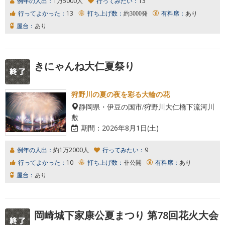
例年の人出：
1万5000人
行ってみたい：
13
行ってよかった：
13
打ち上げ数：
約3000発
有料席：
あり
屋台：
あり
きにゃんね大仁夏祭り
狩野川の夏の夜を彩る大輪の花
静岡県・伊豆の国市/狩野川大仁橋下流河川
敷
期間：
2026年8月1日(土)
例年の人出：
約1万2000人
行ってみたい：
9
行ってよかった：
10
打ち上げ数：
非公開
有料席：
あり
屋台：
あり
岡崎城下家康公夏まつり 第78回花火大会