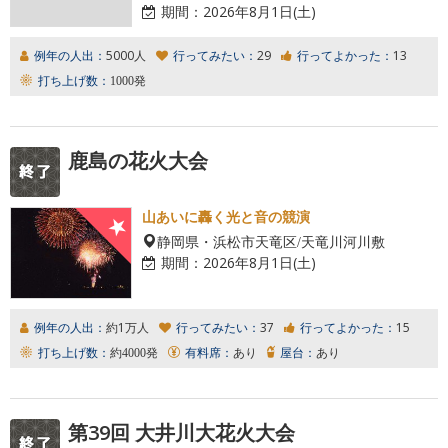
期間：
2026年8月1日(土)
例年の人出：
5000人
行ってみたい：
29
行ってよかった：
13
打ち上げ数：
1000発
鹿島の花火大会
山あいに轟く光と音の競演
静岡県・浜松市天竜区/天竜川河川敷
期間：
2026年8月1日(土)
例年の人出：
約1万人
行ってみたい：
37
行ってよかった：
15
打ち上げ数：
約4000発
有料席：
あり
屋台：
あり
第39回 大井川大花火大会