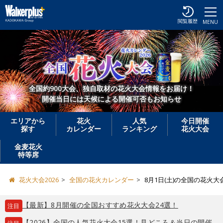
閲覧履歴
MENU
全国約900大会、独自取材の花火大会情報をお届け！
開催当日には天候による開催可否もお知らせ
エリアから
花火
人気
今日開催
探す
カレンダー
ランキング
花火大会
金麦花火
特等席
花火大会2026
全国の花火カレンダー
8月1日(土)の全国の花火大
【最新】8月開催の全国おすすめ花火大会24選！
注目
【2026】全国の人気花火大会15選！見どころ＆当日の開催