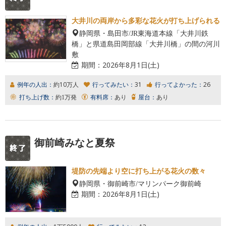
大井川の両岸から多彩な花火が打ち上げられる
静岡県・島田市/JR東海道本線「大井川鉄
橋」と県道島田岡部線「大井川橋」の間の河川
敷
期間：
2026年8月1日(土)
例年の人出：
約10万人
行ってみたい：
31
行ってよかった：
26
打ち上げ数：
約1万発
有料席：
あり
屋台：
あり
御前崎みなと夏祭
堤防の先端より空に打ち上がる花火の数々
静岡県・御前崎市/マリンパーク御前崎
期間：
2026年8月1日(土)