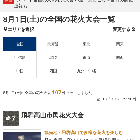
注目
速報も
8月1日(土)の全国の花火大会一覧
エリアを選択
変更する
全国
北海道
東北
関東
甲信越
北陸
東海
関西
中国
四国
九州・沖縄
107
8月1日(土)の全国の花火大会
件ヒットしました
全 107 件中 71 〜 80 件
飛騨高山市民花火大会
観光地・飛騨高山で多様な花火を楽しむ
岐阜県・高山市/アルプス展望公園スカイパ