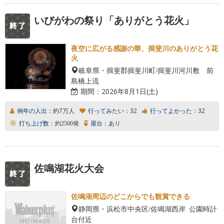
いびがわの祭り「ありがとう花火」
夜空に広がる感謝の華、揖斐川のありがとう花
火
岐阜県・揖斐郡揖斐川町/揖斐川河川敷 前
島橋上流
期間：
2026年8月1日(土)
例年の人出：
約7万人
行ってみたい：
32
行ってよかった：
32
打ち上げ数：
約2500発
屋台：
あり
佐鳴湖花火大会
佐鳴湖周辺のどこからでも観賞できる
静岡県・浜松市中央区/佐鳴湖西岸 公園時計
台付近