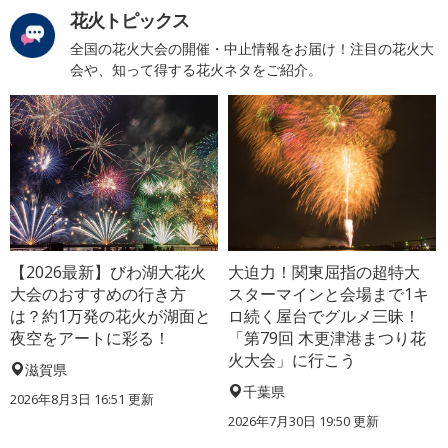
花火トピックス
全国の花火大会の開催・中止情報をお届け！注目の花火大
会や、知って得する花火ネタをご紹介。
【2026最新】びわ湖大花火
大迫力！関東屈指の超特大
大会のおすすめの行き方
スターマインと会場まで1キ
は？約1万発の花火が湖面と
ロ続く屋台でグルメ三昧！
夜空をアートに彩る！
「第79回 木更津港まつり花
火大会」に行こう
滋賀県
千葉県
2026年8月3日 16:51 更新
2026年7月30日 19:50 更新