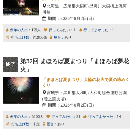
北海道・広尾郡大樹町/歴舟川大樹橋上流河
川敷
期間：
2026年8月2日(日)
例年の人出：
1万人
行ってみたい：
1
行ってよかった：
1
打ち上げ数：
約2800発
屋台：
あり
第32回 まほろば夏まつり「まほろば夢花
火」
「まほろば夏まつり」大輪の花火で夏の締めく
くり
宮城県・黒川郡大和町/大和町総合運動公園
(陸上競技場)
期間：
2026年8月2日(日)
例年の人出：
6500人
行ってみたい：
21
行ってよかった：
14
打ち上げ数：
未定
屋台：
あり