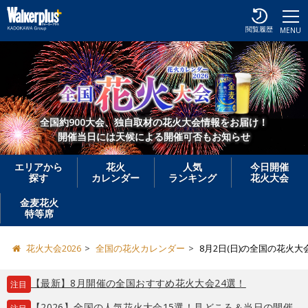
閲覧履歴
MENU
全国約900大会、独自取材の花火大会情報をお届け！
開催当日には天候による開催可否もお知らせ
エリアから
花火
人気
今日開催
探す
カレンダー
ランキング
花火大会
金麦花火
特等席
花火大会2026
全国の花火カレンダー
8月2日(日)の全国の花火大
【最新】8月開催の全国おすすめ花火大会24選！
注目
【2026】全国の人気花火大会15選！見どころ＆当日の開催