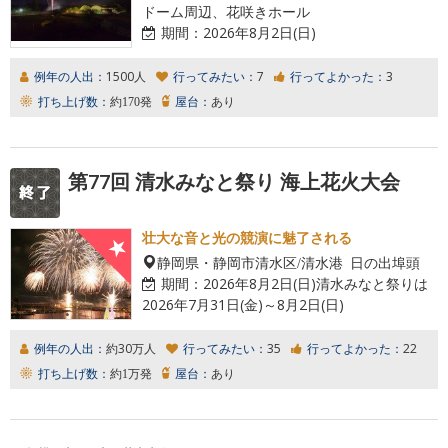
ドーム周辺、花咲きホール
期間：
2026年8月2日(日)
例年の人出：
1500人
行ってみたい：
7
行ってよかった：
3
打ち上げ数：
約170発
屋台：
あり
第77回 清水みなと祭り 海上花火大会
壮大な音と光の競演に魅了される
静岡県・静岡市清水区/清水港 日の出埠頭
期間：
2026年8月2日(日)清水みなと祭りは
2026年7月31日(金)～8月2日(日)
例年の人出：
約30万人
行ってみたい：
35
行ってよかった：
22
打ち上げ数：
約1万発
屋台：
あり