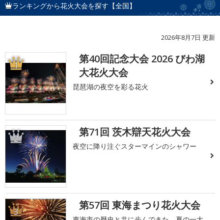
ランキングから花火大会を探す【全国】
2026年8月7日 更新
第40回記念大会 2026 びわ湖
1
大花火大会
琵琶湖の夜空を彩る花火
第71回 茨木辯天花火大会
2
夜空に降り注ぐスターマインのシャワー
第57回 東海まつり花火大会
3
東海市の歴史と共に歩んできた、夏の一大