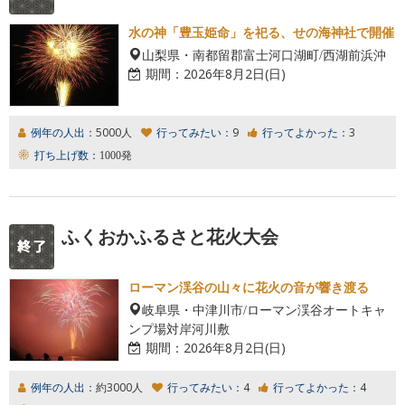
水の神「豊玉姫命」を祀る、せの海神社で開催
山梨県・南都留郡富士河口湖町/西湖前浜沖
期間：
2026年8月2日(日)
例年の人出：
5000人
行ってみたい：
9
行ってよかった：
3
打ち上げ数：
1000発
ふくおかふるさと花火大会
ローマン渓谷の山々に花火の音が響き渡る
岐阜県・中津川市/ローマン渓谷オートキャ
ンプ場対岸河川敷
期間：
2026年8月2日(日)
例年の人出：
約3000人
行ってみたい：
4
行ってよかった：
4