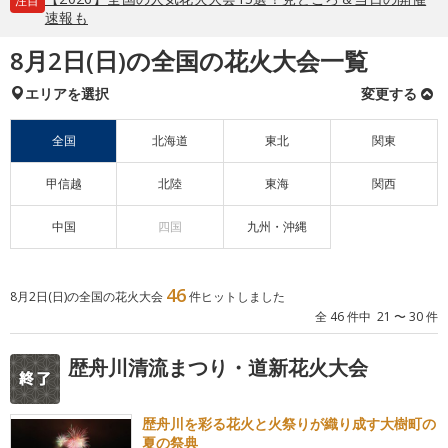
注目
速報も
8月2日(日)の全国の花火大会一覧
エリアを選択
変更する
全国
北海道
東北
関東
甲信越
北陸
東海
関西
中国
四国
九州・沖縄
46
8月2日(日)の全国の花火大会
件ヒットしました
全 46 件中 21 〜 30 件
歴舟川清流まつり・道新花火大会
歴舟川を彩る花火と火祭りが織り成す大樹町の
夏の祭典