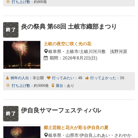
打ち上げ数：
約800発
炎の祭典 第68回 土岐市織部まつり
土岐の夜空に咲く光の花
岐阜県・土岐市/土岐川河川敷 浅野河原
期間：
2026年8月2日(日)
例年の人出：
非公開
行ってみたい：
48
行ってよかった：
36
打ち上げ数：
約3000発
屋台：
あり
伊自良サマーフェスティバル
郷土芸能と花火が彩る伊自良の夏
岐阜県・山県市/伊自良ふれあい・さわやか