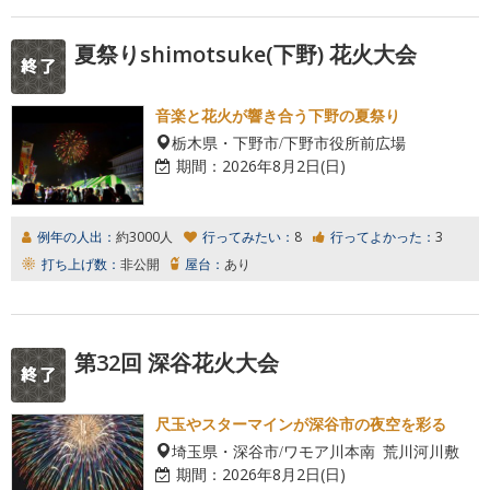
夏祭りshimotsuke(下野) 花火大会
音楽と花火が響き合う下野の夏祭り
栃木県・下野市/下野市役所前広場
期間：
2026年8月2日(日)
例年の人出：
約3000人
行ってみたい：
8
行ってよかった：
3
打ち上げ数：
非公開
屋台：
あり
第32回 深谷花火大会
尺玉やスターマインが深谷市の夜空を彩る
埼玉県・深谷市/ワモア川本南 荒川河川敷
期間：
2026年8月2日(日)