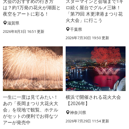
大会のおすすめの行き方
スターマインと会場まで1キ
は？約1万発の花火が湖面と
ロ続く屋台でグルメ三昧！
夜空をアートに彩る！
「第79回 木更津港まつり花
火大会」に行こう
滋賀県
千葉県
2026年8月3日 16:51 更新
2026年7月30日 19:50 更新
一生に一度は見てみたい！
横浜で開催される花火大会
あの「長岡まつり大花火大
【2026年】
会」を現地で観覧、ホテル
神奈川県
がセットの便利でお得なツ
2026年7月29日 11:54 更新
アーが発売中