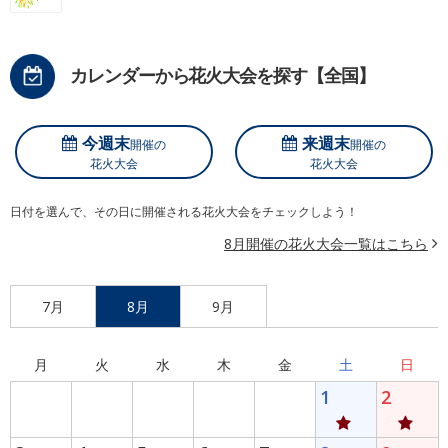
カレンダーから花火大会を探す【全国】
今週末
来週末
開催の
開催の
花火大会
花火大会
日付を選んで、その日に開催される花火大会をチェックしよう！
8月開催の花火大会一覧はこちら
7月
8月
9月
月
火
水
木
金
土
日
1
2