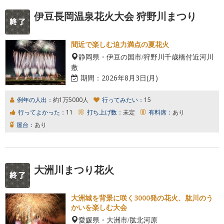
伊豆長岡温泉花火大会 狩野川まつり
間近で楽しむ迫力満点の夏花火
静岡県・伊豆の国市/狩野川千歳橋付近河川
敷
期間：
2026年8月3日(月)
例年の人出：
約1万5000人
行ってみたい：
15
行ってよかった：
11
打ち上げ数：
未定
有料席：
あり
屋台：
あり
大洲川まつり花火
大洲城を背景に咲く3000発の花火、肱川のう
かいを楽しむ大会
愛媛県・大洲市/肱北河原