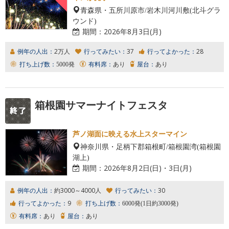
青森県・五所川原市/岩木川河川敷(北斗グラ
ウンド)
期間：
2026年8月3日(月)
例年の人出：
2万人
行ってみたい：
37
行ってよかった：
28
打ち上げ数：
5000発
有料席：
あり
屋台：
あり
箱根園サマーナイトフェスタ
芦ノ湖面に映える水上スターマイン
神奈川県・足柄下郡箱根町/箱根園湾(箱根園
湖上)
期間：
2026年8月2日(日)・3日(月)
例年の人出：
約3000～4000人
行ってみたい：
30
行ってよかった：
9
打ち上げ数：
6000発(1日約3000発)
有料席：
あり
屋台：
あり