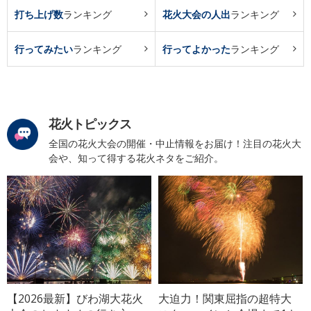
打ち上げ数
ランキング
花火大会の人出
ランキング
行ってみたい
ランキング
行ってよかった
ランキング
花火トピックス
全国の花火大会の開催・中止情報をお届け！注目の花火大
会や、知って得する花火ネタをご紹介。
【2026最新】びわ湖大花火
大迫力！関東屈指の超特大