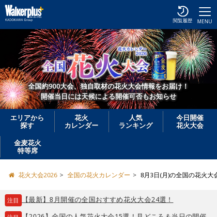
閲覧履歴
MENU
全国約900大会、独自取材の花火大会情報をお届け！
開催当日には天候による開催可否もお知らせ
エリアから
花火
人気
今日開催
探す
カレンダー
ランキング
花火大会
金麦花火
特等席
花火大会2026
全国の花火カレンダー
8月3日(月)の全国の花火大
【最新】8月開催の全国おすすめ花火大会24選！
注目
【2026】全国の人気花火大会15選！見どころ＆当日の開催