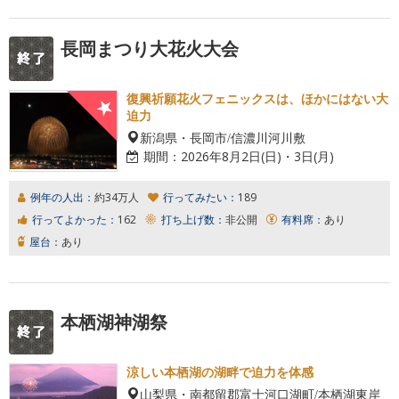
長岡まつり大花火大会
復興祈願花火フェニックスは、ほかにはない大
迫力
新潟県・長岡市/信濃川河川敷
期間：
2026年8月2日(日)・3日(月)
例年の人出：
約34万人
行ってみたい：
189
行ってよかった：
162
打ち上げ数：
非公開
有料席：
あり
屋台：
あり
本栖湖神湖祭
涼しい本栖湖の湖畔で迫力を体感
山梨県・南都留郡富士河口湖町/本栖湖東岸