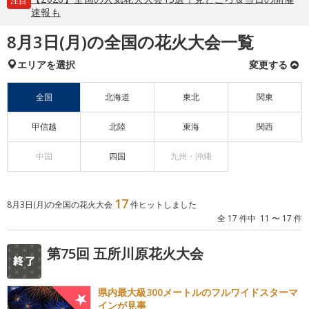
注目
速報も
8月3日(月)の全国の花火大会一覧
エリアを選択
変更する
全国
北海道
東北
関東
甲信越
北陸
東海
関西
中国
四国
九州・沖縄
17
8月3日(月)の全国の花火大会
件ヒットしました
全 17 件中 11 〜 17 件
第75回 五所川原花火大会
県内最大級300メートルのフルワイドスターマ
インが見事