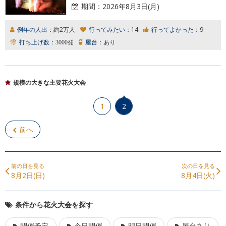
期間：
2026年8月3日(月)
例年の人出：
約2万人
行ってみたい：
14
行ってよかった：
9
打ち上げ数：
3000発
屋台：
あり
規模の大きな主要花火大会
1
2
前へ
前の日を見る
次の日を見る
8月2日(日)
8月4日(火)
条件から花火大会を探す
開催予定
今日開催
明日開催
屋台あり