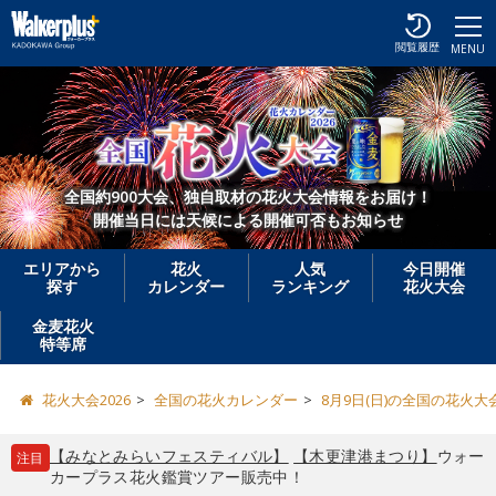
閲覧履歴
MENU
全国約900大会、独自取材の花火大会情報をお届け！
開催当日には天候による開催可否もお知らせ
エリアから
花火
人気
今日開催
探す
カレンダー
ランキング
花火大会
金麦花火
特等席
花火大会2026
全国の花火カレンダー
8月9日(日)の全国の花火大
【みなとみらいフェスティバル】
【木更津港まつり】
ウォー
注目
カープラス花火鑑賞ツアー販売中！