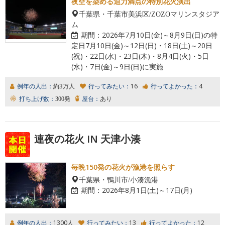
夜空を染める迫力満点の特別花火演出
千葉県・千葉市美浜区/ZOZOマリンスタジア
ム
期間：
2026年7月10日(金)～8月9日(日)の特
定日7月10日(金)～12日(日)・18日(土)～20日
(祝)・22日(水)・23日(木)・8月4日(火)・5日
(水)・7日(金)～9日(日)に実施
例年の人出：
約3万人
行ってみたい：
16
行ってよかった：
4
打ち上げ数：
300発
屋台：
あり
連夜の花火 IN 天津小湊
毎晩150発の花火が漁港を照らす
千葉県・鴨川市/小湊漁港
期間：
2026年8月1日(土)～17日(月)
例年の人出：
1300人
行ってみたい：
13
行ってよかった：
12