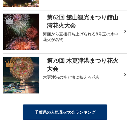
第62回 館山観光まつり館山
2
湾花火大会
海面から直接打ち上げられる8号玉の水中
花火が名物
第79回 木更津港まつり花火
3
大会
木更津港の空と海に映える花火
千葉県の人気花火大会ランキング