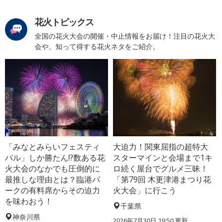
花火トピックス
全国の花火大会の開催・中止情報をお届け！注目の花火大
会や、知って得する花火ネタをご紹介。
「みなとみらいフェスティ
大迫力！関東屈指の超特大
バル」しか勝たん!?数ある花
スターマインと会場まで1キ
火大会のなかでも圧倒的に
ロ続く屋台でグルメ三昧！
最推しな理由とは？臨港パ
「第79回 木更津港まつり花
ークの有料席からその迫力
火大会」に行こう
を味わおう！
千葉県
神奈川県
2026年7月30日 19:50 更新