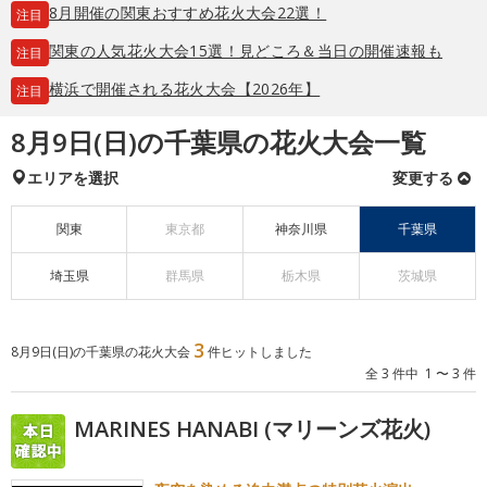
8月開催の関東おすすめ花火大会22選！
注目
関東の人気花火大会15選！見どころ＆当日の開催速報も
注目
横浜で開催される花火大会【2026年】
注目
8月9日(日)の千葉県の花火大会一覧
エリアを選択
変更する
関東
東京都
神奈川県
千葉県
埼玉県
群馬県
栃木県
茨城県
3
8月9日(日)の千葉県の花火大会
件ヒットしました
全 3 件中 1 〜 3 件
MARINES HANABI (マリーンズ花火)