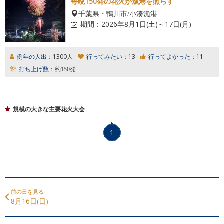
毎晩150発の花火が漁港を照らす
千葉県・鴨川市/小湊漁港
期間：
2026年8月1日(土)～17日(月)
例年の人出：
1300人
行ってみたい：
13
行ってよかった：
11
打ち上げ数：
約150発
規模の大きな主要花火大会
1
前の日を見る
8月16日(日)