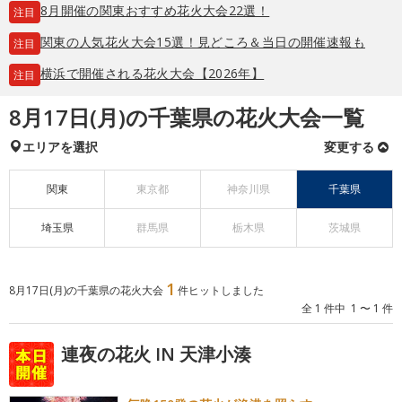
8月開催の関東おすすめ花火大会22選！
注目
関東の人気花火大会15選！見どころ＆当日の開催速報も
注目
横浜で開催される花火大会【2026年】
注目
8月17日(月)の千葉県の花火大会一覧
エリアを選択
変更する
関東
東京都
神奈川県
千葉県
埼玉県
群馬県
栃木県
茨城県
1
8月17日(月)の千葉県の花火大会
件ヒットしました
全 1 件中 1 〜 1 件
連夜の花火 IN 天津小湊