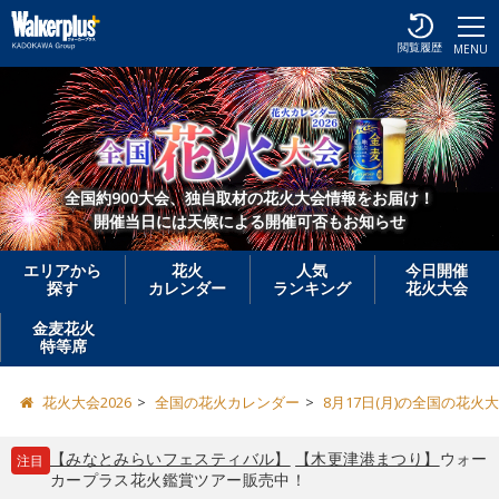
閲覧履歴
MENU
全国約900大会、独自取材の花火大会情報をお届け！
開催当日には天候による開催可否もお知らせ
エリアから
花火
人気
今日開催
探す
カレンダー
ランキング
花火大会
金麦花火
特等席
花火大会2026
全国の花火カレンダー
8月17日(月)の全国の花火
【みなとみらいフェスティバル】
【木更津港まつり】
ウォー
注目
カープラス花火鑑賞ツアー販売中！