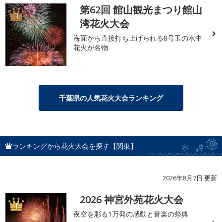
第62回 館山観光まつり館山
3
湾花火大会
海面から直接打ち上げられる8号玉の水中
花火が名物
千葉県の人気花火大会ランキング
ランキングから花火大会を探す【関東】
2026年8月7日 更新
2026 神宮外苑花火大会
1
夜空を彩る1万発の感動と音楽の祭典