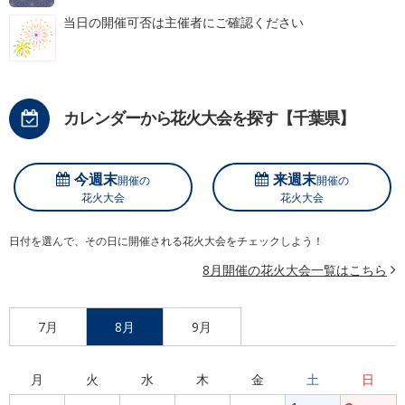
当日の開催可否は主催者にご確認ください
カレンダーから花火大会を探す【千葉県】
今週末
来週末
開催の
開催の
花火大会
花火大会
日付を選んで、その日に開催される花火大会をチェックしよう！
8月開催の花火大会一覧はこちら
7月
8月
9月
月
火
水
木
金
土
日