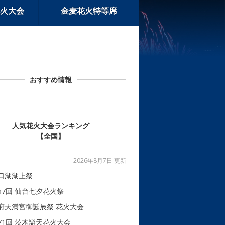
火大会
金麦花火特等席
おすすめ情報
人気花火大会ランキング
【全国】
2026年8月7日 更新
口湖湖上祭
57回 仙台七夕花火祭
府天満宮御誕辰祭 花火大会
71回 茨木辯天花火大会