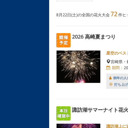
72
8月22日(土)の全国の花火大会
件ヒ
2026 高崎夏まつり
星空のベス
宮崎県・
期間：
2
例年の人
打ち上げ
諏訪湖サマーナイト花火2
諏訪湖上に