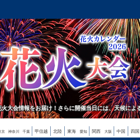
の花火大会情報をお届け！さらに開催当日には、天候によ
甲信越
北陸
東海
関西
中国
四国
東京
神奈川
千葉
愛知
大阪