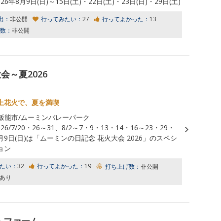
026年8月9日(日)～15日(土)・22日(土)・23日(日)・29日(土)
出：
非公開
行ってみたい：
27
行ってよかった：
13
数：
非公開
～夏2026
上花火で、夏を満喫
飯能市/ムーミンバレーパーク
026/7/20・26～31、8/2～7・9・13・14・16～23・29・
年8月9日(日)は「ムーミンの日記念 花火大会 2026」のスペシ
ョン
たい：
32
行ってよかった：
19
打ち上げ数：
非公開
あり