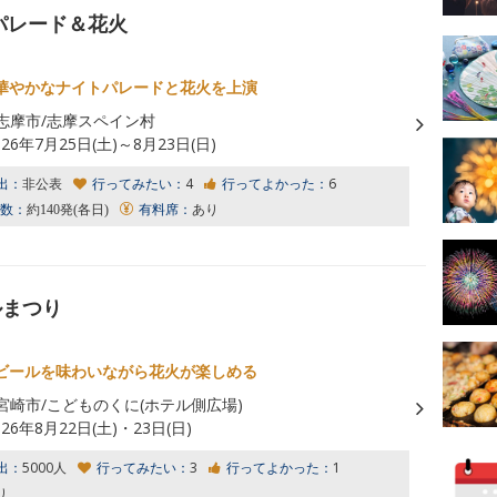
パレード＆花火
華やかなナイトパレードと花火を上演
志摩市/志摩スペイン村
026年7月25日(土)～8月23日(日)
出：
非公表
行ってみたい：
4
行ってよかった：
6
数：
約140発(各日)
有料席：
あり
ルまつり
ビールを味わいながら花火が楽しめる
宮崎市/こどものくに(ホテル側広場)
026年8月22日(土)・23日(日)
出：
5000人
行ってみたい：
3
行ってよかった：
1
り