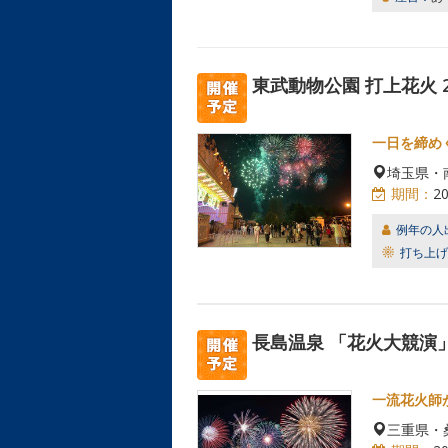
東武動物公園 打上花火 2
一日を締め
埼玉県・
期間：
2
例年の人
打ち上げ
長島温泉 「花火大競演
一流花火師
三重県・