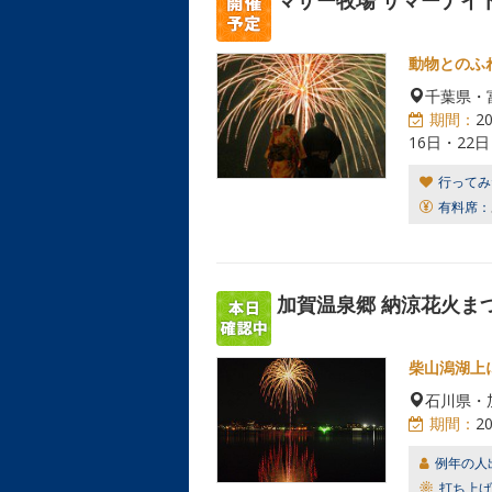
マザー牧場 サマーナイ
動物とのふ
千葉県・
期間：
2
16日・22日
行ってみ
有料席：
加賀温泉郷 納涼花火まつ
柴山潟湖上
石川県・
期間：
2
例年の人
打ち上げ