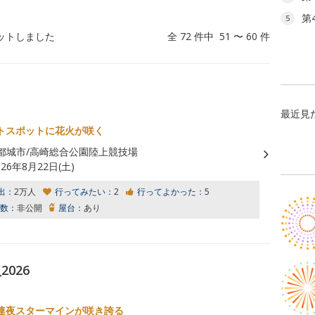
第
5
ットしました
全 72 件中 51 〜 60 件
最近見
トスポットに花火が咲く
都城市/高崎総合公園陸上競技場
026年8月22日(土)
出：
2万人
行ってみたい：
2
行ってよかった：
5
数：
非公開
屋台：
あり
026
連夜スターマインが咲き誇る