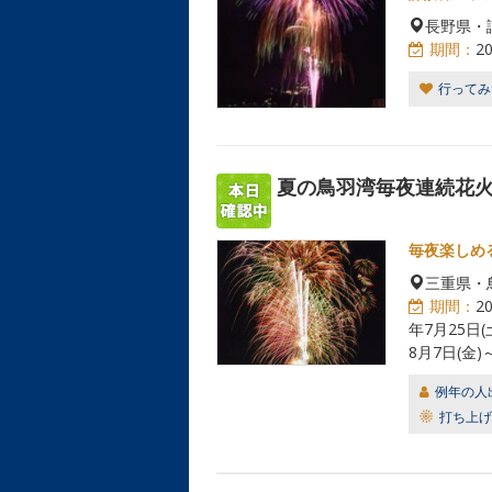
長野県・
期間：
2
行ってみ
夏の鳥羽湾毎夜連続花
毎夜楽しめ
三重県・
期間：
2
年7月25日(
8月7日(金)
例年の人
打ち上げ