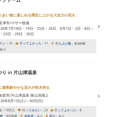
トファーム
れあい後に楽しめる間近に上がる大迫力の花火
富津市/マザー牧場
026年7月18日・19日・25日・26日、8月1日・2日・8日～
・23日・29日・30日
たい：
21
行ってよかった：
11
打ち上げ数：
約300発
あり
り in 片山津温泉
に連夜鮮やかな花火が咲き誇る
加賀市/片山津温泉 柴山潟湖上
026年8月1日(土)～30日(日)
出：
10万人
行ってみたい：
23
行ってよかった：
8
数：
約200発
有料席：
あり
屋台：
あり