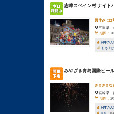
志摩スペイン村 ナイト
夏休みには
三重県・
期間：
2
例年の人
打ち上げ
みやざき青島国際ビー
さまざまな
宮崎県・
期間：
2
例年の人
屋台：
あ