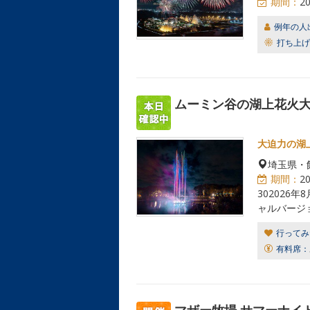
期間：
2
例年の人
打ち上げ
ムーミン谷の湖上花火大会
大迫力の湖
埼玉県・
期間：
2
302026
ャルバージ
行ってみ
有料席：