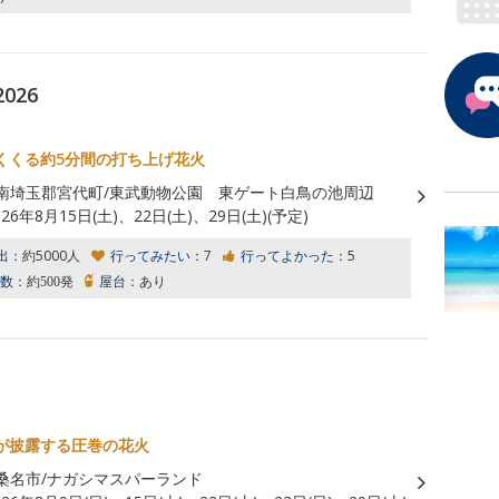
026
くくる約5分間の打ち上げ花火
南埼玉郡宮代町/東武動物公園 東ゲート白鳥の池周辺
026年8月15日(土)、22日(土)、29日(土)(予定)
出：
約5000人
行ってみたい：
7
行ってよかった：
5
数：
約500発
屋台：
あり
」
が披露する圧巻の花火
桑名市/ナガシマスパーランド