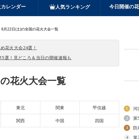
火カレンダー
今日開催の花
人気ランキング
8月22日(土)の全国の花火大会一覧
め花火大会24選！
会15選！見どころ＆当日の開催速報も
全国の花火大会一覧
東北
関東
甲信越
河
1
第
2
関西
中国
四国
防
3
第
4