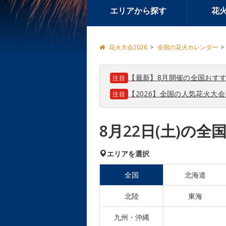
エリアから探す
花
花火大会2026
全国の花火カレンダー
【最新】8月開催の全国おすす
注目
【2026】全国の人気花火大
注目
8月22日(土)の
エリアを選択
全国
北海道
北陸
東海
九州・沖縄